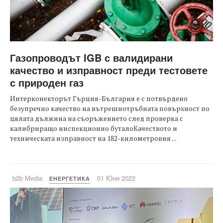
Газопроводът IGB с валидирани
качество и изправност преди тестовете
с природен газ
Интерконекторът Гърция-България е с потвърдено
безупречно качество на вътрeшнотръбната повърхност по
цялата дължина на съоръжението след проверка с
калибриращо инспекционно буталоКачеството и
техническата изправност на 182-километровия ...
b2b Media
01 Юни 2022
ЕНЕРГЕТИКА