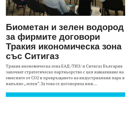
Биометан и зелен водород
за фирмите договори
Тракия икономическа зона
със Ситигаз
Тракия икономическа зона ЕАД /ТИЗ/ и Ситигаз България
започват стратегическо партньорство с цел намаляване на
емисиите от CO2 и превръщането на индустриалния парк в
напълно „зелен“. За това се договориха инж. ...