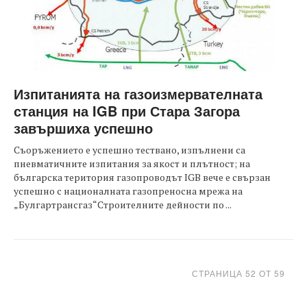
Изпитанията на газоизмервателната
станция на IGB при Стара Загора
завършиха успешно
Съоръжението е успешно тествано, изпълнени са
пневматичните изпитания за якост и плътност; на
българска територия газопроводът IGB вече е свързан
успешно с националната газопреносна мрежа на
„Булгартрансгаз“Строителните дейности по ...
СТРАНИЦА 52 ОТ 59