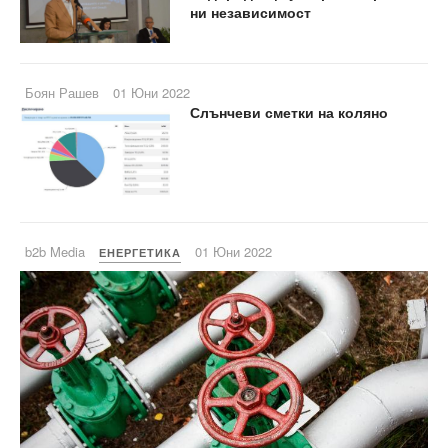
ни независимост
Боян Рашев
01 Юни 2022
Слънчеви сметки на коляно
b2b Media
01 Юни 2022
ЕНЕРГЕТИКА