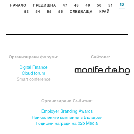
52
НАЧАЛО
ПРЕДИШНА
47
48
49
50
51
53
54
55
56
СЛЕДВАЩА
КРАЙ
FOOTER-ФОРУМИ
FOOTER-MIDDLE
Организирани форуми:
Сайтове:
Digital Finance
Cloud forum
Smart conference
FOOTER-СЪБИТИЯ
Организирани Събития:
Employer Branding Awards
Най-зелените компании в Бълагрия
Годишни награди на b2b Media