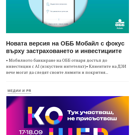
Новата версия на ОББ Мобайл с фокус
върху застраховането и инвестициите
• Мобилното банкиране на ОББ отваря достъп до
инвестиции с AI (изкуствен интетелкт)• Клиентите на ДЗИ
вече могат да следят своите лимити и покрития...
МЕДИИ И PR