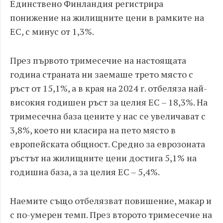
Единствено Финландия регистрира
понижение на жилищните цени в рамките на
ЕС, с минус от 1,3%.
През първото тримесечие на настоящата
година страната ни заемаше трето място с
ръст от 15,1%, а в края на 2024 г. отбеляза най-
високия годишен ръст за целия ЕС – 18,3%. На
тримесечна база цените у нас се увеличават с
3,8%, което ни класира на пето място в
европейската общност. Средно за еврозоната
ръстът на жилищните цени достига 5,1% на
годишна база, а за целия ЕС – 5,4%.
Наемите също отбелязват повишение, макар и
с по-умерен темп. През второто тримесечие на