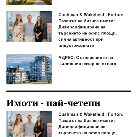
Cushman & Wakefield | Forton:
Пазарът на бизнес имоти:
Диверсифициране на
търсенето на офис площи,
силна активност при
индустриалните
АДРЕС: Сътресението на
жилищния пазар се отлага
Имоти - най-четени
Cushman & Wakefield | Forton:
Пазарът на бизнес имоти:
Диверсифициране на
търсенето на офис площи,