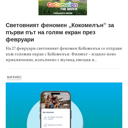
Световният феномен „Кокомелън“ за
първи път на голям екран през
февруари
На 27 февруари световният феномен КоКомелън се отправя
към големия екран с КоКомелън: Филмът – изцяло ново
приключение, изпълнено с музика, емоция и...
БИЗНЕС