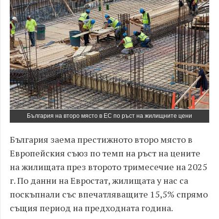
България на второ място в ЕС по ръст на жилищните цени
България заема престижното второ място в
Европейския съюз по темп на ръст на цените
на жилищата през второто тримесечие на 2025
г. По данни на Евростат, жилищата у нас са
поскъпнали със впечатляващите 15,5% спрямо
същия период на предходната година.