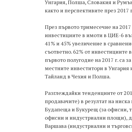
Унгария, Полша, Словакия и Румън
както и перспективите през 2017 г
През първото тримесечие на 2017 
инвестициите в имоти в ЦИЕ-6 въз
41% и 45% увеличение в сравнение
съответно. 62% от инвестициите в
първото полугодие на 2017 г. са 
местните инвеститори в Унгария и
Тайланд в Чехия и Полша.
Разглеждайки тенденциите от 2017
продавачите) в резултат на ниска
Будапеща и Букурещ (за офисни, т
офисни и индустриални площи), до
Варшава (индустриални и търговс