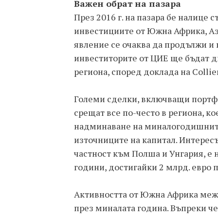
Важен обрат на пазара
През 2016 г. на пазара бе налице 
инвестициите от Южна Африка, Аз
явление се очаква да продължи и 
инвеститорите от ЦИЕ ще бъдат д
региона, според доклада на Collie
Големи сделки, включващи портфо
срещат все по-често в региона, к
надминаване на миналогодишните 
източниците на капитал. Интересъ
частност към Полша и Унгария, е 
години, достигайки 2 млрд. евро п
Активността от Южна Африка межд
през миналата година. Въпреки че