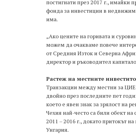
постигнати през 2017 г., имайки 
фонда за инвестиции в недвижим
има.
„Ако цените на горивата и суровин
можем да очакваме повече интере
от Средния Изток и Северна Афри
директор и ръководител капиталов
Растеж на местните инвестит
Транзакции между местни за ЦИЕ 
двойно през последните пет години
което е явен знак за зрялост на р
Чехия най-често са били обект на
2011 – 2016 г., докато притокът н
Унгария.