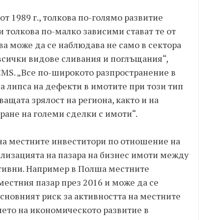
от 1989 г., толкова по-голямо развитие
 толкова по-малко зависими стават те от
ва може да се наблюдава не само в сектора
всички видове сливания и поглъщания“,
CMS. „Все по-широкото разпространение в
за липса на дефекти в имотите при този тип
ващата зрялост на региона, както и на
ране на големи сделки с имоти“.
на местните инвеститори по отношение на
ализацията на пазара на бизнес имоти между
ктивни. Например в Полша местните
местния пазар през 2016 и може да се
Основният риск за активността на местните
янето на икономическото развитие в