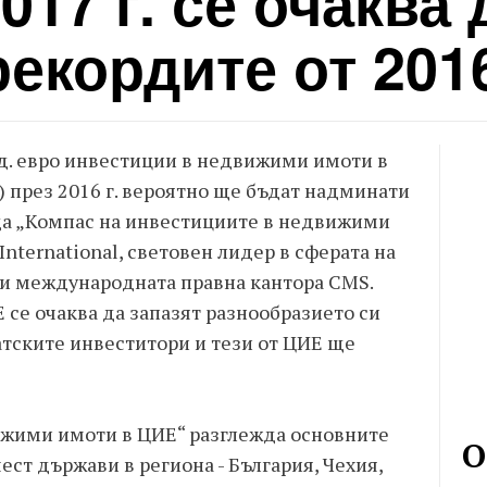
017 г. се очаква 
екордите от 2016
рд. евро инвестиции в недвижими имоти в
 през 2016 г. вероятно ще бъдат надминати
лада „Компас на инвестициите в недвижими
International, световен лидер в сферата на
, и международната правна кантора CMS.
се очаква да запазят разнообразието си
атските инвеститори и тези от ЦИЕ ще
ижими имоти в ЦИЕ“ разглежда основните
О
ест държави в региона - България, Чехия,