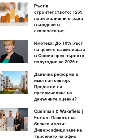
Ръст в
строителството: 1269
нови жилищни сгради
въведени в
експлоатация
Имотека: До 10% ръст
на цените на жилищата
в София през първото
полугодие на 2026 г.
Данъчна реформа в
имотния сектор:
Предстои ли
преосмисляне на
данъчните оценки?
Cushman & Wakefield |
Forton: Пазарът на
бизнес имоти:
Диверсифициране на
търсенето на офис