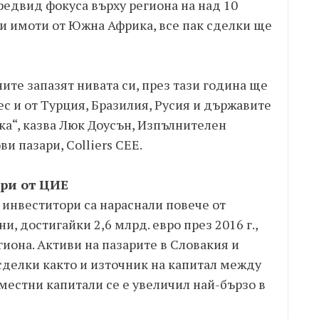
предвид фокуса върху региона на над 10
и имоти от Южна Африка, все пак сделки ще
ите запазят нивата си, през тази година ще
с и от Турция, Бразилия, Русия и държавите
ка“, казва Люк Доусън, Изпълнителен
и пазари, Colliers CEE.
ори от ЦИЕ
инвеститори са нараснали повече от
, достигайки 2,6 млрд. евро през 2016 г.,
егиона. Активи на пазарите в Словакия и
 сделки както и източник на капитал между
а местни капитали се е увеличил най-бързо в