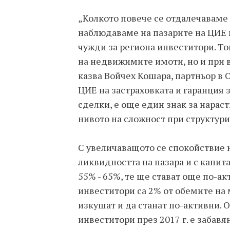
„Колкото повече се отдалечаваме 
наблюдаваме на пазарите на ЦИЕ и
чужди за региона инвеститори. То
на недвижимите имоти, но и при 
казва Войчех Кошара, партньор в 
ЦИЕ на застраховката и гаранция 
сделки, е още един знак за нараст
нивото на сложност при структури
С увеличаващото се спокойствие 
ликвидността на пазара и с капит
55% - 65%, те ще стават още по-а
инвеститори са 2% от обемите на 
изкушат и да станат по-активни. 
инвеститори през 2017 г. е забав