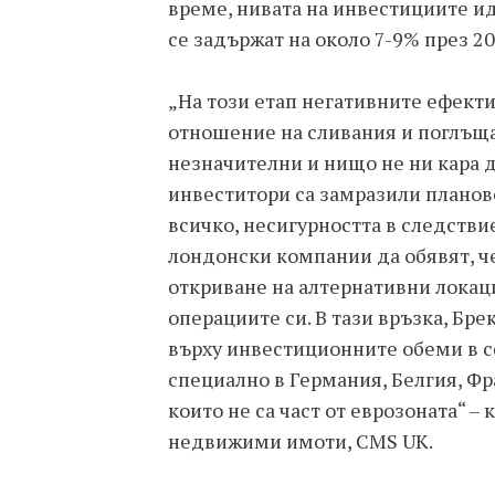
време, нивата на инвестициите и
се задържат на около 7-9% през 20
„На този етап негативните ефекти
отношение на сливания и поглъща
незначителни и нищо не ни кара 
инвеститори са замразили планов
всичко, несигурността в следствие
лондонски компании да обявят, ч
откриване на алтернативни локац
операциите си. В тази връзка, Бр
върху инвестиционните обеми в с
специално в Германия, Белгия, Ф
които не са част от еврозоната“ 
недвижими имоти, CMS UK.