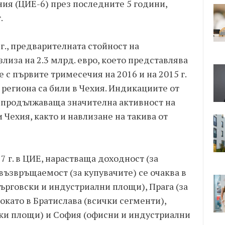
ия (ЦИЕ-6) през последните 5 години,
.
г., предварителната стойност на
лиза на 2.3 млрд. евро, което представлява
 с първите тримесечия на 2016 и на 2015 г.
 региона са били в Чехия. Индикациите от
за продължаваща значителна активност на
 Чехия, както и навлизане на такива от
 г. в ЦИЕ, нарастваща доходност (за
 възвръщаемост (за купувачите) се очаква в
ърговски и индустриални площи), Прага (за
като в Братислава (всички сегменти),
ки площи) и София (офисни и индустриални