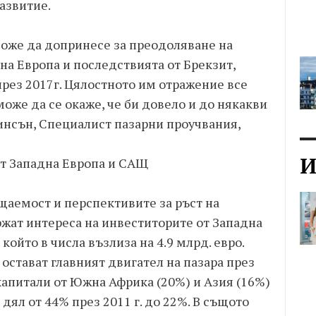
азвитие.
може да допринесе за преодоляване на
на Европа и последствията от Брекзит,
рез 2017г. Цялостното им отражение все
може да се окаже, че би довело и до някакви
инсън, Специалист пазарни проучвания,
И
от Западна Европа и САЩ
щаемост и перспективите за ръст на
жат интереса на инвеститорите от Западна
 който в числа възлиза на 4.9 млрд. евро.
остават главният двигател на пазара през
капитали от Южна Африка (20%) и Азия (16%)
дял от 44% през 2011 г. до 22%. В същото