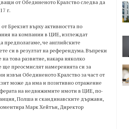
дващи от Обединеното Кралство следва да
17 г.
 от Брекзит върху активността по
ния на компании в ЦИЕ, изглеждат
да предполагаме, че английските
ете си в резултат на референдума. Въпреки
 на това развитие, накара няколко
е ще преосмислят намеренията си за
ии извън Обединеното Кралство за част от
екзит може да има и позитивно отражение
ферата на недвижимите имоти в ЦИЕ, по-
ранция, Полша и скандинавските държави,
– коментира Марк Хейтън, Директор