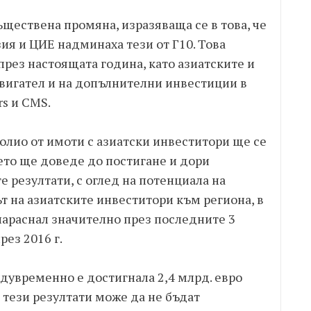
съществена промяна, изразяваща се в това, че
ия и ЦИЕ надминаха тези от Г10. Това
през настоящата година, като азиатските и
вигател и на допълнителни инвестиции в
rs и CMS.
лио от имоти с азиатски инвеститори ще се
оето ще доведе до постигане и дори
резултати, с оглед на потенциала на
т на азиатските инвеститори към региона, в
нараснал значително през последните 3
рез 2016 г.
увременно е достигнала 2,4 млрд. евро
 тези резултати може да не бъдат