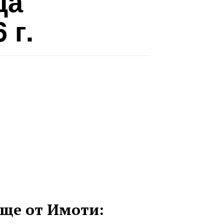
да
 г.
ще от Имоти: