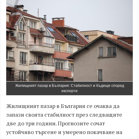
Жилищният пазар в България: Стабилност и бъдеще според
експерти
Жилищният пазар в България се очаква да
запази своята стабилност през следващите
две до три години. Прогнозите сочат
устойчиво търсене и умерено покачване на