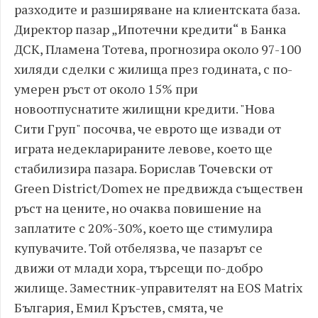
разходите и разширяване на клиентската база.
Директор пазар „Ипотечни кредити“ в Банка
ДСК, Пламена Тотева, прогнозира около 97-100
хиляди сделки с жилища през годината, с по-
умерен ръст от около 15% при
новоотпуснатите жилищни кредити. "Нова
Сити Груп" посочва, че еврото ще извади от
играта недекларираните левове, което ще
стабилизира пазара. Борислав Точевски от
Green District/Domex не предвижда съществен
ръст на цените, но очаква повишение на
заплатите с 20%-30%, което ще стимулира
купувачите. Той отбелязва, че пазарът се
движи от млади хора, търсещи по-добро
жилище. Заместник-управителят на EOS Matrix
България, Емил Кръстев, смята, че