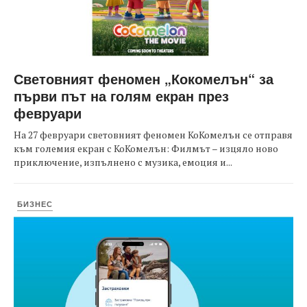
Световният феномен „Кокомелън“ за
първи път на голям екран през
февруари
На 27 февруари световният феномен КоКомелън се отправя
към големия екран с КоКомелън: Филмът – изцяло ново
приключение, изпълнено с музика, емоция и...
БИЗНЕС