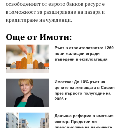
освободеният от еврото банков ресурс е
възможност за разширяване на пазара и
кредитиране на чужденци.
Още от Имоти:
Ръст в строителството: 1269
нови жилищни сгради
въведени в експлоатация
Имотека: До 10% ръст на
цените на жилищата в София
през първото полугодие на
2026 г.
Данъчна реформа в имотния
сектор: Предстои ли
преосмисляне на данъчните