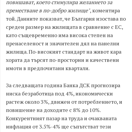
повишават, което стимулира желанието за
преместване в по-добро жилище"
, коментира
той. Данните показват, че България изостава по
среден размер на жилищата в сравнение с ЕС,
като същевременно има висока степен на
пренаселеност и значителен дял на панелни
жилища. По-високият стандарт на живот кара
хората да търсят по-просторни и качествени
имоти в предпочитани квартали.
За следващата година Банка ДСК прогнозира
ниска безработица под 4%, икономически
растеж около 3%, движен от потреблението, и
повишение на доходите с 8% до 10%.
Конкурентният пазар на труда и очакваната
инфлация от 3.5%-4% ще съпътстват тези