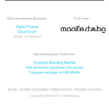
FOOTER-ФОРУМИ
FOOTER-MIDDLE
Организирани форуми:
Сайтове:
Digital Finance
Cloud forum
Smart conference
FOOTER-СЪБИТИЯ
Организирани Събития:
Employer Branding Awards
Най-зелените компании в Бълагрия
Годишни награди на b2b Media
За Нас
|
Условия за ползване
|
Поверителност
|
Реклама
|
Контакти
Copyright 2008-
2026 © b2bmedia.bg