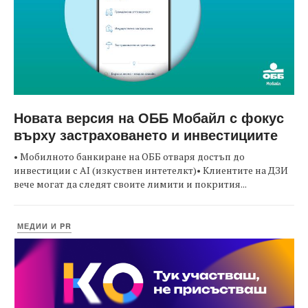
Новата версия на ОББ Мобайл с фокус
върху застраховането и инвестициите
• Мобилното банкиране на ОББ отваря достъп до
инвестиции с AI (изкуствен интетелкт)• Клиентите на ДЗИ
вече могат да следят своите лимити и покрития...
МЕДИИ И PR