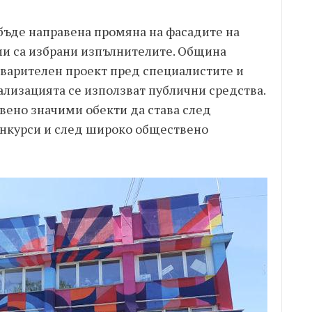
 бъде направена промяна на фасадите на
рии са избрани изпълнителите. Община
варителен проект пред специалистите и
ализацията се използват публични средства.
вено значими обекти да става след
онкурси и след широко обществено