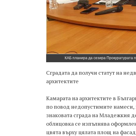
КАБ планира да сезира Прокуратурата 
Сградата да получи статут на нед
архитектите
Камарата на архитектите в Българ
по повод недопустимите намеси, 
знаковата сграда на Младежкия д
облицовка се изпълнява оформлени
цвята върху цялата площ на фасад