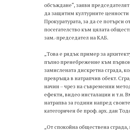
обсъждане“, заяви председателят 
да защитим културните ценности 
Прокуратурата, за да се потърси 
посегателство към цялата обществ
зам.-председател на КАБ.
„Това е рядък пример за архитект
пълно пренебрежение към първон
замислената дискретна сграда, к
превръща в натрапчив обект. Сгр
начин – чрез на съвременни мето
ефекти, видео инсталации и т.н. 
натрапва за години напред своите
категоричен бе проф. арх. дан Тод
„От спокойна обществена сграда, 