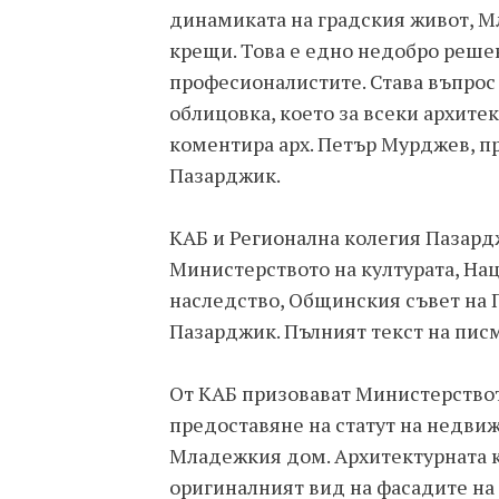
динамиката на градския живот, М
крещи. Това е едно недобро решен
професионалистите. Става въпрос
облицовка, което за всеки архите
коментира арх. Петър Мурджев, п
Пазарджик.
КАБ и Регионална колегия Пазардж
Министерството на културата, На
наследство, Общинския съвет на 
Пазарджик. Пълният текст на писм
От КАБ призовават Министерствот
предоставяне на статут на недвиж
Младежкия дом. Архитектурната к
оригиналният вид на фасадите на