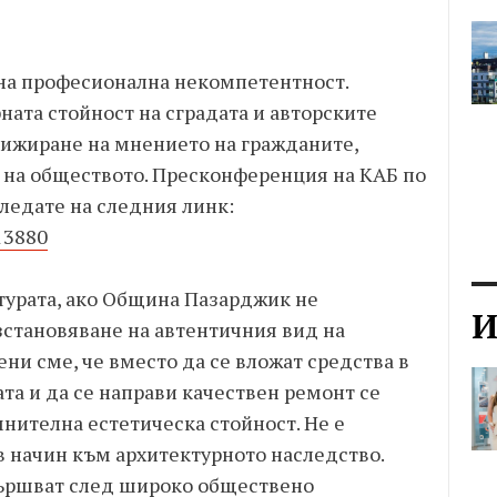
 на професионална некомпетентност.
ната стойност на сградата и авторските
лижиране на мнението на гражданите,
 на обществото. Пресконференция на КАБ по
гледате на следния линк:
/13880
турата, ако Община Пазарджик не
И
становяване на автентичния вид на
ни сме, че вместо да се вложат средства в
та и да се направи качествен ремонт се
мнителна естетическа стойност. Не е
в начин към архитектурното наследство.
вършват след широко обществено