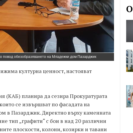
О
по повод обезобразяването на Младежки дом Пазарджик
вижима културна ценност, настояват
ия (КАБ) планира да сезира Прокуратурата
които се извършват по фасадата на
ом в Пазарджик. Директно върху каменната
е тип „графити“ с бои в над 20 различни
ните плоскости, колони, козирки и тавани