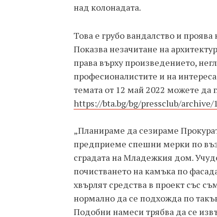
над колонадата.
Това е грубо вандалство и проява
Показва незачитане на архитектур
права върху произведението, нег
професионалистите и на интереса
темата от 12 май 2022 можете да 
https://bta.bg/bg/pressclub/archive
„Планираме да сезираме Прокура
предприеме спешни мерки по въз
сградата на Младежкия дом. Учуде
почистването на камъка по фасада
хвърлят средства в проект със съ
нормално да се подхожда по такъ
Подобни намеси трябва да се из