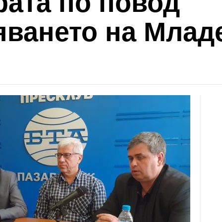
рата по повод
яването на Млад