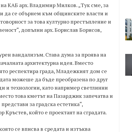
на КАБ арх. Владимир Милков. „Тук сме, за
и да се обърнем към общинските власти и
отговорност за това културно престъпление и
еност“, допълни арх. Борислав Борисов,
урен вандализъм. Става дума за проява на
ачалната архитектурна идея. Вместо
оято респектира града, Младежкият дом се
адата можеше да бъде преобразена по друг
ди и технологии, като например светлинни
Вместо това кметът на Пазарджик запечатва и
 представи за градска естетика“,
ор Кръстев, който е проектант на сградата.
която се вписва в средата и изтъква