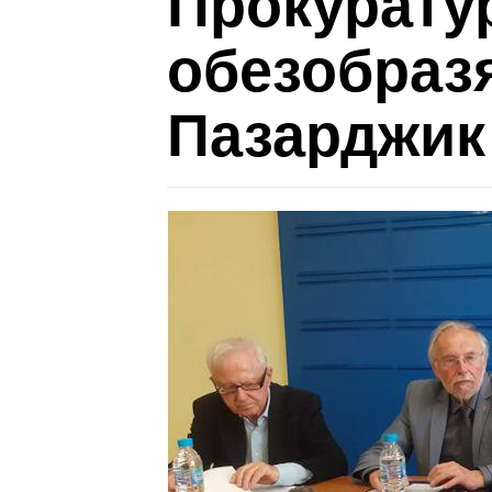
Прокурату
обезобраз
Пазарджик