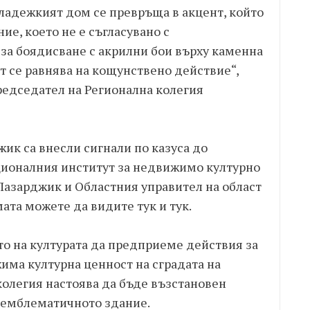
ладежкият дом се превръща в акцент, който
ие, което не е съгласувано с
 за боядисване с акрилни бои върху каменна
кт се равнява на кощунствено действие“,
редседател на Регионална колегия
ик са внесли сигнали по казуса до
ционалния институт за недвижимо културно
Пазарджик и Областния управител на област
ата можете да видите тук и тук.
о на културата да предприеме действия за
има културна ценност на сградата на
олегия настоява да бъде възстановен
 емблематичното здание.