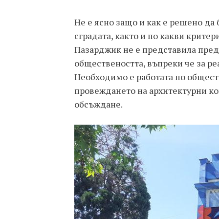
Не е ясно защо и как е решено да
сградата, както и по какви крите
Пазарджик не е представила пред
обществеността, въпреки че за ре
Необходимо е работата по общест
провеждането на архитектурни к
обсъждане.