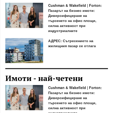
Cushman & Wakefield | Forton:
Пазарът на бизнес имоти:
Диверсифициране на
търсенето на офис площи,
силна активност при
индустриалните
АДРЕС: Сътресението на
жилищния пазар се отлага
Имоти - най-четени
Cushman & Wakefield | Forton:
Пазарът на бизнес имоти:
Диверсифициране на
търсенето на офис площи,
силна активност при
индустриалните