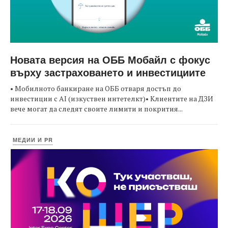
Новата версия на ОББ Мобайл с фокус
върху застраховането и инвестициите
• Мобилното банкиране на ОББ отваря достъп до
инвестиции с AI (изкуствен интетелкт)• Клиентите на ДЗИ
вече могат да следят своите лимити и покрития...
МЕДИИ И PR