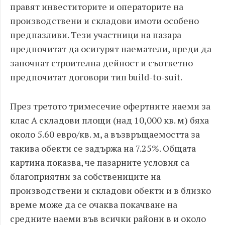
правят инвеститорите и операторите на
производствени и складови имоти особено
предпазливи. Тези участници на пазара
предпочитат да осигурят наематели, преди да
започнат строителна дейност и съответно
предпочитат договори тип build-to-suit.
През третото тримесечие офертните наеми за
клас А складови площи (над 10,000 кв. м) бяха
около 5.60 евро/кв. м, а възвръщаемостта за
такива обекти се задържа на 7.25%. Общата
картина показва, че пазарните условия са
благоприятни за собствениците на
производствени и складови обекти и в близко
време може да се очаква покачване на
средните наеми във всички райони в и около