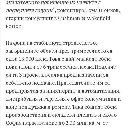
значителното повишение на наемите в
последните години“
, коментира Тома Шейков,
старши консултант в Cushman & Wakefield |
Forton.
На фона на стабилното строителство,
завършените обекти през тримесечието са
едва 13 000 кв. м. Това е най-малкият обем
нови площи от 6 тримесечия насам. Поделят
си ги 3 проекта, всички предназначени за
собствено ползване. Притежателите им са
предприятия за инженеринг и автоматизация,
дистрибуция и търговия с офис консумативи и
авио поддръжка и ремонт. Така общият обем
производствени и складови площи в и около
София нараства леко до 2.33 млн. кв. м, от