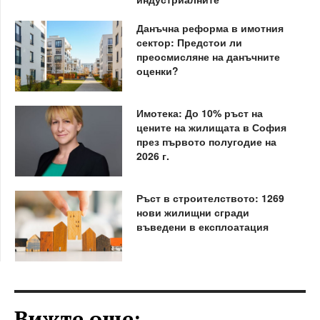
Данъчна реформа в имотния
сектор: Предстои ли
преосмисляне на данъчните
оценки?
Имотека: До 10% ръст на
цените на жилищата в София
през първото полугодие на
2026 г.
Ръст в строителството: 1269
нови жилищни сгради
въведени в експлоатация
Вижте още: