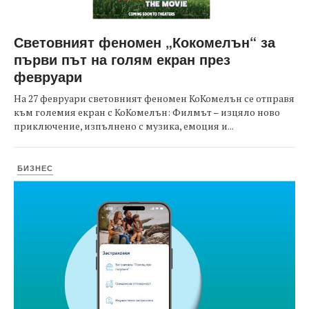
Световният феномен „Кокомелън“ за
първи път на голям екран през
февруари
На 27 февруари световният феномен КоКомелън се отправя
към големия екран с КоКомелън: Филмът – изцяло ново
приключение, изпълнено с музика, емоция и...
БИЗНЕС