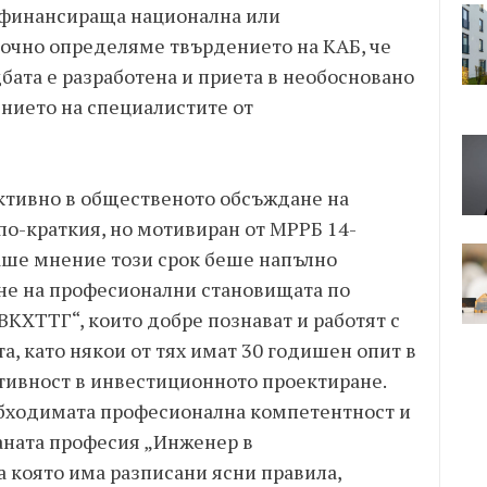
а финансираща национална или
очно определяме твърдението на КАБ, че
бата е разработена и приета в необосновано
ението на специалистите от
ктивно в общественото обсъждане на
по-краткия, но мотивиран от МРРБ 14-
наше мнение този срок беше напълно
ане на професионални становищата по
КХТТГ“, които добре познават и работят с
а, като някои от тях имат 30 годишен опит в
тивност в инвестиционното проектиране.
бходимата професионална компетентност и
аната професия „Инженер в
 която има разписани ясни правила,