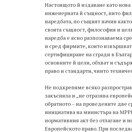
Настоящото й издаване като нова 
инженерната й същност, нито фи
наредбата, по същият начин както
своята същност, философия и цели
наредба е ясно разпознаваема ср
и сред фирмите, които извършват
сертифициране на сгради в Българ
основните й цели, обхват и съдър
право и стандарти, чиито техниче
Не подкрепяме всяко разпростран
закъсняла и „не отразява европей
обратното – на проведените две 
инициатива на министъра на МРРБ,
нормативния акт без отлагане и н
Европейското право. При последв