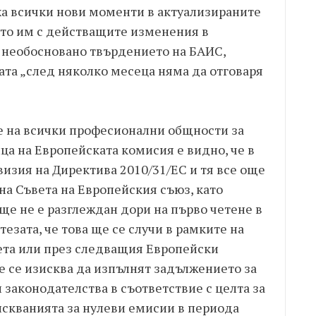
а всички нови моменти в актуализираните
то им с действащите изменения в
а необосновано твърдението на БАИС,
ата „след няколко месеца няма да отговаря
е на всички професионални общности за
ца на Европейската комисия е видно, че в
изия на Директива 2010/31/ЕС и тя все още
 на Съвета на Европейския съюз, като
ще не е разглеждан дори на първо четене в
езата, че това ще се случи в рамките на
ета или през следващия Европейски
е се изисква да изпълнят задължението за
законодателства в съответствие с целта за
искванията за нулеви емисии в периода