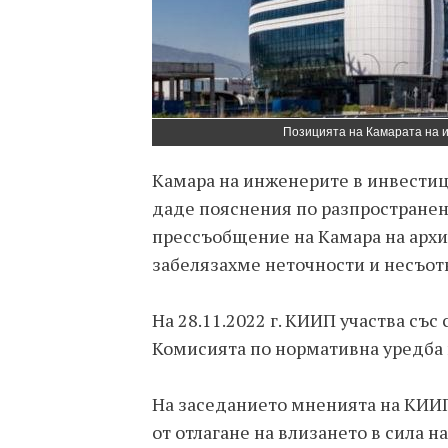
Позицията на Камарата на 
Камара на инженерите в инвестиц
даде пояснения по разпространен
прессъобщение на Камара на архит
забелязахме неточности и несъот
На 28.11.2022 г. КИИП участва със
Комисията по нормативна уредба 
На заседанието мненията на КИИ
от отлагане на влизането в сила н