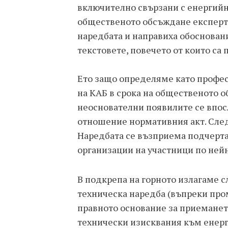
включително свързани с енергийн
общественото обсъждане експерти
наредбата и направиха обоснова
текстовете, повечето от които са
Ето защо определяме като профе
на КАБ в срока на общественото о
неоснователни появилите се впос
отношение нормативния акт. След
Наредбата се възприема подчерт
организации на участници по нейн
В подкрепа на горното излагаме с
техническа наредба (въпреки про
правното основание за приеманет
технически изисквания към енерг