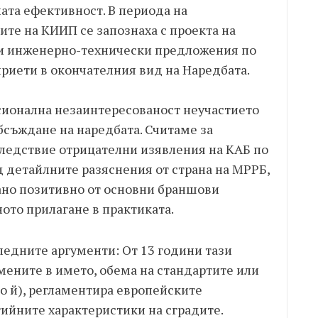
ата ефективност. В периода на
те на КИИП се запознаха с проекта на
ни инженерно-технически предложения по
 приети в окончателния вид на Наредбата.
сионална незаинтересованост неучастието
бсъждане на наредбата. Считаме за
ледствие отрицателни изявления на КАБ по
 детайлните разяснения от страна на МРРБ,
ано позитивно от основни браншови
ото прилагане в практиката.
ледните аргументи: От 13 години тази
мените в името, обема на стандартите или
о й), регламентира европейските
ийните характеристики на сградите.