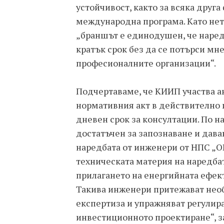
устойчивост, както за всяка друг
международна програма. Като нет
„браншът е единодушен, че наред
кратък срок без да се потърси мн
професионалните организации“.
Подчертаваме, че КИИП участва а
нормативния акт в действително 
дневен срок за консултации. По 
достатъчен за запознаване и дав
наредбата от инженери от НПС „ОВ
техническата материя на наредбат
прилагането на енергийната ефек
Такива инженери притежават нео
експертиза и упражняват регулир
инвестиционното проектиране“, за