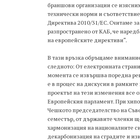
браншови организации се изясних
технически норми и съответствие
Директива 2010/31/ЕС. Считаме з
разпространено от КАБ, че наредб
на европейските директиви“.
В тази връзка обръщаме внимани
следното: От електронната страни
момента се извършва поредна рев
е в процес на дискусии в рамките
проектът на тези изменения все о
Европейския парламент. При хипот
Чешкото председателство на Съв
семестър, от държавите членки щ
хармонизация на националните си 
декарбонизация на сградите и из