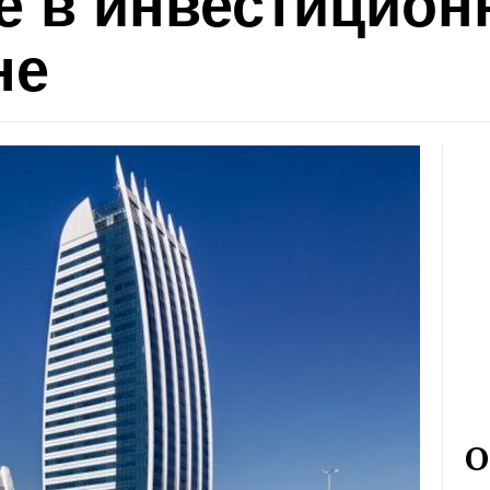
е в инвестицион
не
О