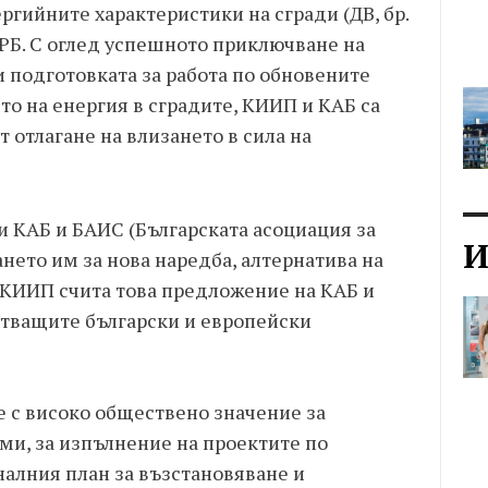
гийните характеристики на сгради (ДВ, бр.
МРРБ. С оглед успешното приключване на
 подготовката за работа по обновените
то на енергия в сградите, КИИП и КАБ са
отлагане на влизането в сила на
 КАБ и БАИС (Българската асоциация за
И
ането им за нова наредба, алтернатива на
. КИИП счита това предложение на КАБ и
тващите български и европейски
е с високо обществено значение за
и, за изпълнение на проектите по
алния план за възстановяване и