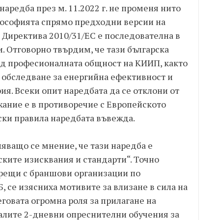
наредба през м. 11.2022 г. не променя нито
лософията спрямо предходни версии на
 Директива 2010/31/ЕС е последователна в
. Отговорно твърдим, че тази българска
ед професионалната общност на КИИП, както
 обследване за енергийна ефективност и
ия. Всеки опит наредбата да се отклони от
жание е в противоречие с Европейското
ски правила наредбата въвежда.
яващо се мнение, че тази наредба е
ските изисквания и стандарти“. Точно
срещи с браншови организации по
 се изясниха мотивите за влизане в сила на
еговата огромна роля за прилагане на
алите 2-дневни опреснителни обучения за