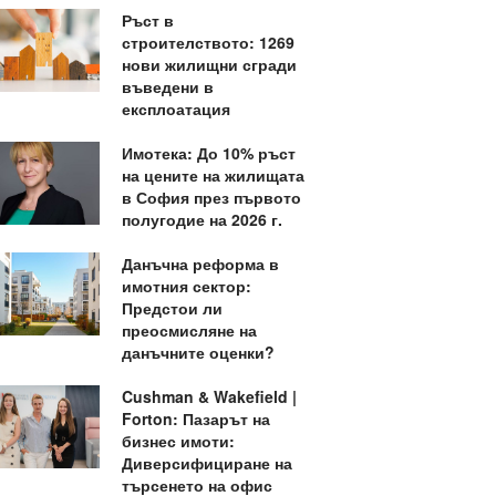
Ръст в
строителството: 1269
нови жилищни сгради
въведени в
експлоатация
Имотека: До 10% ръст
на цените на жилищата
в София през първото
полугодие на 2026 г.
Данъчна реформа в
имотния сектор:
Предстои ли
преосмисляне на
данъчните оценки?
Cushman & Wakefield |
Forton: Пазарът на
бизнес имоти:
Диверсифициране на
търсенето на офис