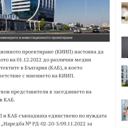
инженерите в инвестиционното проектиране
ионното проектиране (КИИП) настоява да
ото на 01.12.2022 до различни медии
ектите в България (КАБ), в което
ветствие с мнението на КИИП.
 свои представители в заседанието на
в КАБ.
П и КАБ съвпаднаха единствено по нуждата
а „Наредба № РД-02-20-3/09.11.2022 за