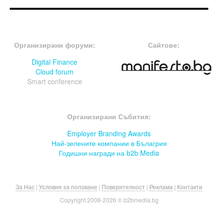
FOOTER-ФОРУМИ
FOOTER-MIDDLE
Организирани форуми:
Сайтове:
Digital Finance
Cloud forum
Smart conference
FOOTER-СЪБИТИЯ
Организирани Събития:
Employer Branding Awards
Най-зелените компании в Бълагрия
Годишни награди на b2b Media
За Нас
|
Условия за ползване
|
Поверителност
|
Реклама
|
Контакти
Copyright 2008-
2026 © b2bmedia.bg