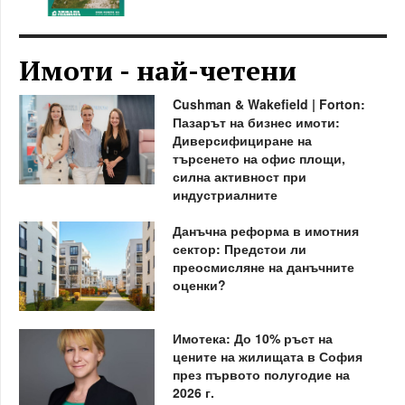
Имоти - най-четени
Cushman & Wakefield | Forton:
Пазарът на бизнес имоти:
Диверсифициране на
търсенето на офис площи,
силна активност при
индустриалните
Данъчна реформа в имотния
сектор: Предстои ли
преосмисляне на данъчните
оценки?
Имотека: До 10% ръст на
цените на жилищата в София
през първото полугодие на
2026 г.