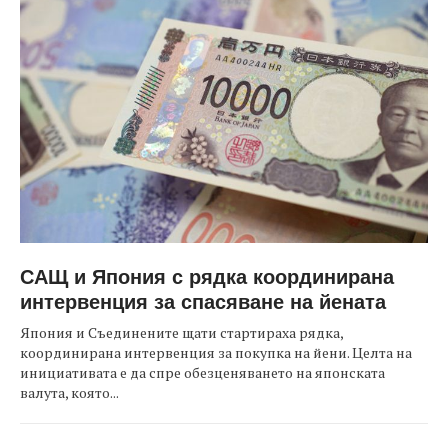
САЩ и Япония с рядка координирана
интервенция за спасяване на йената
Япония и Съединените щати стартираха рядка,
координирана интервенция за покупка на йени. Целта на
инициативата е да спре обезценяването на японската
валута, която...