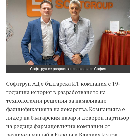
Софтгруп се разраства с нов офис в София
Софтгруп АД е българска ИТ компания с 19-
годишна история в разработването на
технологични решения за намаляване
фалшификацията на лекарства. Компанията е
лидер на българския пазар и доверен партньор
на редица фармацевтични компании от
различен мащаб в Европа и Близкия Изток.