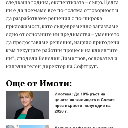
следваща година, експертизата – също. Целта
ни е да поемаме все по-голяма отговорност и
да разработваме решения с по-широка
приложимост, като същевременно запазваме
едно от основните ни предимства – умението
да предоставяме решения, изцяло пригодени
към текущите работни процеси на клиентите
ни”, сподели Венелин Димитров, основател и
изпълнителен директор на Софтгруп.
Още от Имоти:
Имотека: До 10% ръст на
цените на жилищата в София
през първото полугодие на
2026 г.
Данъчна реформа в имотния