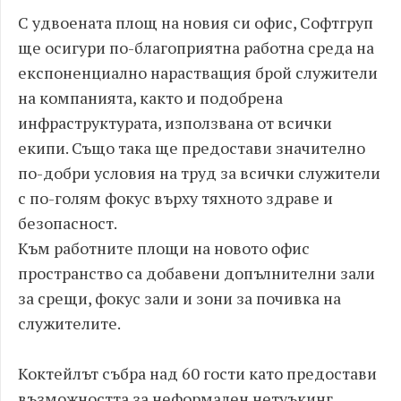
С удвоената площ на новия си офис, Софтгруп
ще осигури по-благоприятна работна среда на
експоненциално нарастващия брой служители
на компанията, както и подобрена
инфраструктурата, използвана от всички
екипи. Също така ще предостави значително
по-добри условия на труд за всички служители
с по-голям фокус върху тяхното здраве и
безопасност.
Към работните площи на новото офис
пространство са добавени допълнителни зали
за срещи, фокус зали и зони за почивка на
служителите.
Коктейлът събра над 60 гости като предостави
възможността за неформален нетуъкинг.