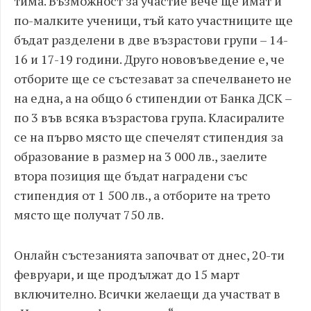
тима. Възможност за участие вече ще имат и
по-малките ученици, тъй като участниците ще
бъдат разделени в две възрастови групи – 14-
16 и 17-19 години. Друго нововъведение е, че
отборите ще се състезават за спечелването не
на една, а на общо 6 стипендии от Банка ДСК –
по 3 във всяка възрастова група. Класиралите
се на първо място ще спечелят стипендия за
образование в размер на 3 000 лв., заелите
втора позиция ще бъдат наградени със
стипендия от 1 500 лв., а отборите на трето
място ще получат 750 лв.
Онлайн състезанията започват от днес, 20-ти
февруари, и ще продължат до 15 март
включително. Всички желаещи да участват в