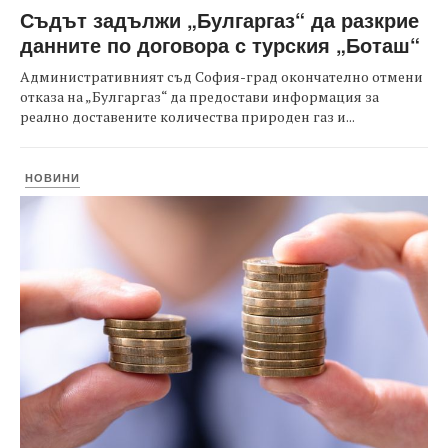
Съдът задължи „Булгаргаз“ да разкрие
данните по договора с турския „Боташ“
Административният съд София-град окончателно отмени
отказа на „Булгаргаз“ да предостави информация за
реално доставените количества природен газ и...
НОВИНИ