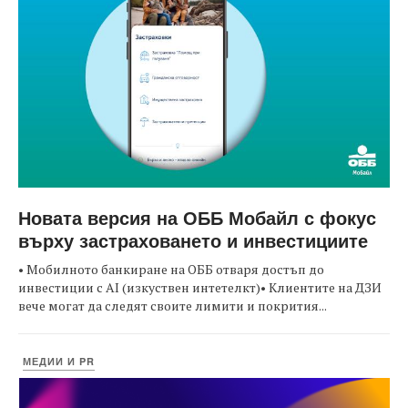
Новата версия на ОББ Мобайл с фокус
върху застраховането и инвестициите
• Мобилното банкиране на ОББ отваря достъп до
инвестиции с AI (изкуствен интетелкт)• Клиентите на ДЗИ
вече могат да следят своите лимити и покрития...
МЕДИИ И PR