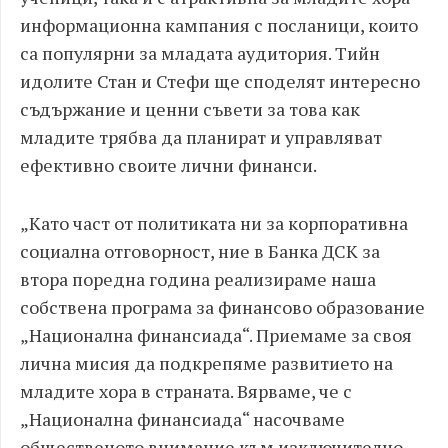
информационна кампания с посланици, които
са популярни за младата аудитория.
Tийн
идолите Стан и Стефи ще споделят интересно
съдържание и ценни съвети за това как
младите трябва да планират и управляват
ефективно своите лични финанси.
„Като част от политиката ни за корпоративна
социална отговорност, ние в Банка ДСК за
втора поредна година реализираме наша
собствена програма за финансово образование
„Национална финансиада“. Приемаме за своя
лична мисия да подкрепяме развитието на
младите хора в страната. Вярваме, че с
„Национална финансиада“ насочваме
общественото внимание към изключително