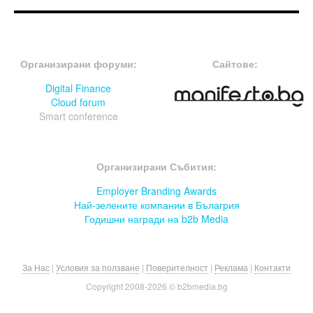
FOOTER-ФОРУМИ
FOOTER-MIDDLE
Организирани форуми:
Сайтове:
Digital Finance
Cloud forum
Smart conference
FOOTER-СЪБИТИЯ
Организирани Събития:
Employer Branding Awards
Най-зелените компании в Бълагрия
Годишни награди на b2b Media
За Нас
|
Условия за ползване
|
Поверителност
|
Реклама
|
Контакти
Copyright 2008-
2026 © b2bmedia.bg