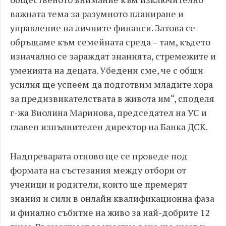
важната тема за разумното планиране и
управление на личните финанси. Затова се
обръщаме към семейната среда – там, където
изначално се зараждат знанията, стремежите и
уменията на децата. Убедени сме, че с общи
усилия ще успеем да подготвим младите хора
за предизвикателствата в живота им“, споделя
г-жа Виолина Маринова, председател на УС и
главен изпълнителен директор на Банка ДСК.
Надпреварата отново ще се проведе под
формата на състезания между отбори от
ученици и родители, които ще премерят
знания и сили в онлайн квалификационна фаза
и финално събитие на живо за най-добрите 12