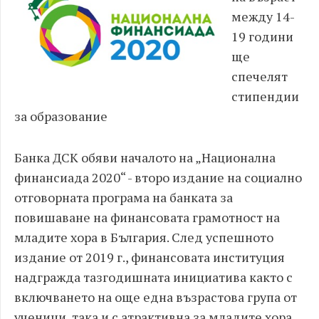
между 14-
19 години
ще
спечелят
стипендии
за образование
Банка ДСК обяви началото на „Национална
финансиада 2020“ - второ издание на социално
отговорната програма на банката за
повишаване на финансовата грамотност на
младите хора в България. След успешното
издание от 2019 г., финансовата институция
надгражда тазгодишната инициатива както с
включването на още една възрастова група от
ученици, така и с атрактивна за младите хора