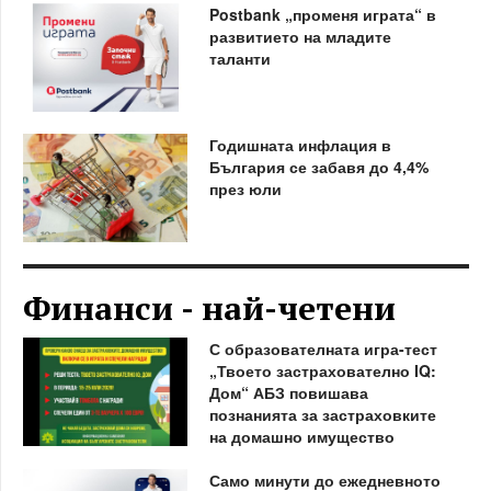
Postbank „променя играта“ в
развитието на младите
таланти
Годишната инфлация в
България се забавя до 4,4%
през юли
Финанси - най-четени
С образователната игра-тест
„Твоето застрахователно IQ:
Дом“ АБЗ повишава
познанията за застраховките
на домашно имущество
Само минути до ежедневното