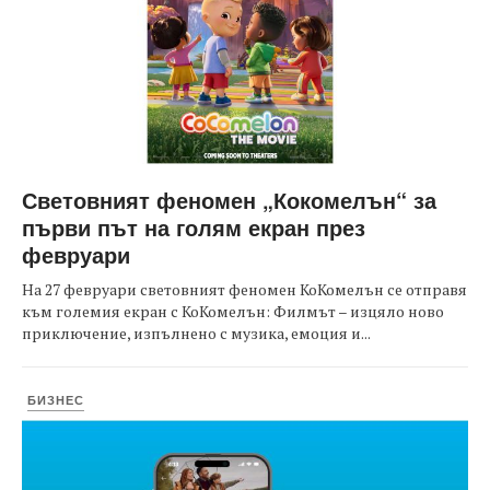
Световният феномен „Кокомелън“ за
първи път на голям екран през
февруари
На 27 февруари световният феномен КоКомелън се отправя
към големия екран с КоКомелън: Филмът – изцяло ново
приключение, изпълнено с музика, емоция и...
БИЗНЕС