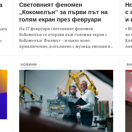
Световният феномен
Но
а
„Кокомелън“ за първи път на
с 
голям екран през февруари
и 
На 27 февруари световният феномен
• М
ната
КоКомелън се отправя към големия екран с
до 
КоКомелън: Филмът – изцяло ново
Кли
о
приключение, изпълнено с музика, емоция и...
лим
НОВИНИ
БИ