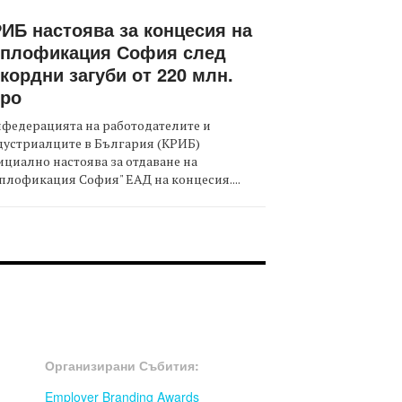
ИБ настоява за концесия на
оплофикация София след
кордни загуби от 220 млн.
вро
федерацията на работодателите и
дустриалците в България (КРИБ)
циално настоява за отдаване на
плофикация София" ЕАД на концесия....
OOTER-СЪБИТИЯ
Организирани Събития:
Employer Branding Awards