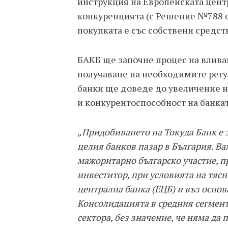
инструкция на Европейската центр
конкуренцията (с Решение №788 от
покупката е със собствени средст
БАКБ ще започне процес на вливан
получаване на необходимите регу
банки ще доведе до увеличение н
и конкурентоспособност на банкат
„Придобиването на Токуда Банк е з
целия банков пазар в България. Важ
мажоритарно българско участие, п
инвеститор, при условията на тяс
централна банка (ЕЦБ) и въз основ
Консолидацията в средния сегмент
сектора, без значение, че няма д