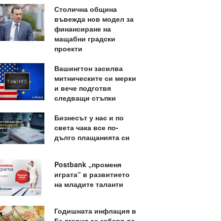
Столична община
въвежда нов модел за
финансиране на
мащабни градски
проекти
Вашингтон засилва
митническите си мерки
и вече подготвя
следващи стъпки
Бизнесът у нас и по
света чака все по-
дълго плащанията си
Postbank „променя
играта“ в развитието
на младите таланти
Годишната инфлация в
България се забавя до