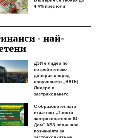
4,4% през юли
инанси - най-
етени
ДЗИ е лидер по
потребителско
доверие според
проучването „RATE|
Лидери в
застраховането“
С образователната
игра-тест „Твоето
застрахователно IQ:
Дом“ АБЗ повишава
познанията за
застраховките на