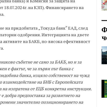
ална банка) и Комисия за защита на
 18.07.2024г. на КЗП). Финансирането на
ва.
Ф
е на придобитата „Токуда банк“ ЕАД, след
латорни одобрения. Интеграцията на двете
ч
а активите на БАКБ, по-висока ефективност
а.
наково събитие не само за БАКБ, но и за
ен е фактът, че за първи път банка с
ридобива банка, изцяло собственост на чужд
но взаимодействие на БНБ с Европейската
а на изпратена от ЕЦБ конкретна инструкция.
 е добра предпоставка за развитието на
а промени значително позиционирането на