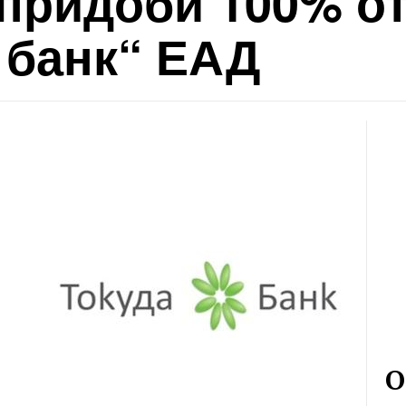
придоби 100% от
 банк“ ЕАД
О