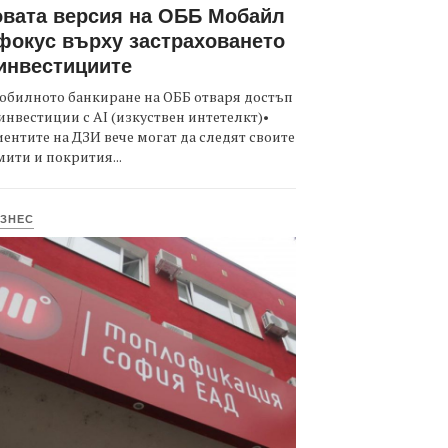
вата версия на ОББ Мобайл
фокус върху застраховането
инвестициите
обилното банкиране на ОББ отваря достъп
инвестиции с AI (изкуствен интетелкт)•
ентите на ДЗИ вече могат да следят своите
ити и покрития...
ЗНЕС