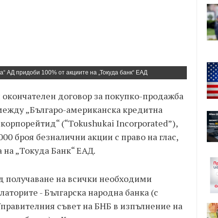
а“ АД придоби 100% от акциите на „Токуда банк“ ЕАД
н окончателен договор за покупко-продажба
 между „Българо-американска кредитна
корпорейтид“ (“Tokushukai Incorporated”),
00 броя безналични акции с право на глас,
 на „Токуда Банк“ ЕАД.
д получаване на всички необходими
аторите - Българска народна банка (с
Управителния съвет на БНБ в изпълнение на