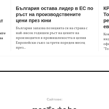
България остава лидер в ЕС по
КР
ръст на производствените
Т
цени през юни
ре
ат
е
България запазва позицията си на страна с
най-висок годишен ръст на цените на
ите
Кон
производител в промишлеността в целия
на
ин
Европейски съюз за трети пореден месец
офи
през...
"То
FOOTER-MIDDLE
F
Сайтове: