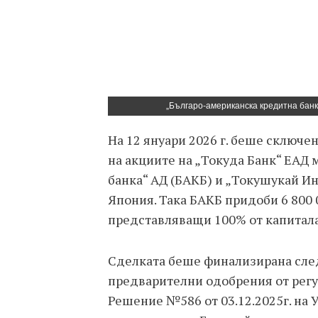
„Българо-американска кредитна банк
На 12 януари 2026 г. беше сключе
на акциите на „Токуда Банк“ ЕАД
банка“ АД (БАКБ) и „Токушукай Ин
Япония. Така БАКБ придоби 6 800 0
представляващи 100% от капитала
Сделката беше финализирана сле
предварителни одобрения от регул
Решение №586 от 03.12.2025г. на 