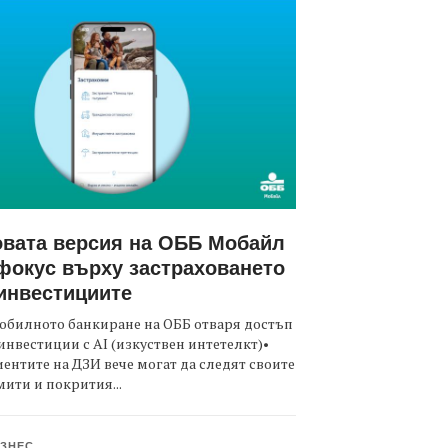
вата версия на ОББ Мобайл
фокус върху застраховането
инвестициите
обилното банкиране на ОББ отваря достъп
инвестиции с AI (изкуствен интетелкт)•
ентите на ДЗИ вече могат да следят своите
ити и покрития...
ЗНЕС