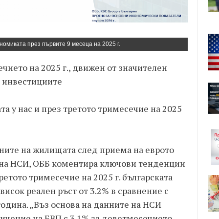
номиката през първите 9 месеца на 2025 г.
ечието на 2025 г., движен от значителен
и инвестициите
та у нас и през третото тримесечие на 2025
ените на жилищата след приема на еврото
на НСИ, ОББ коментира ключови тенденции
ретото тримесечие на 2025 г. българската
исок реален ръст от 3.2% в сравнение с
одина. „Въз основа на данните на НСИ
ичение на БВП с 3.1% за деветмесечието