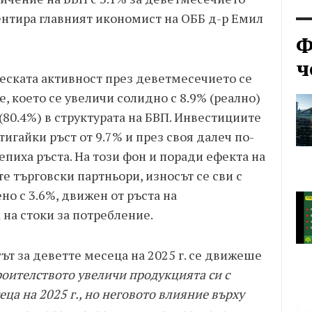
ентира главният икономист на ОББ д-р Емил
Ф
ч
ческата активност през деветмесечието се
 което се увеличи солидно с 8.9% (реално)
80.4%) в структурата на БВП. Инвестициите
игайки ръст от 9.7% и през своя далеч по-
епиха ръста. На този фон и поради ефекта на
е търговски партньори, износът се сви с
но с 3.6%, движен от ръста на
 на стоки за потребление.
ът за деветте месеца на 2025 г. се движеше
оителството увеличи продукцията си с
еца на 2025 г., но неговото влияние върху