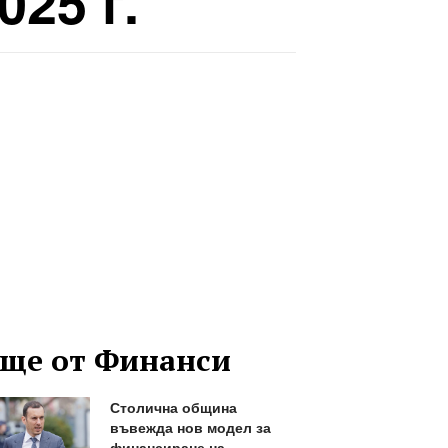
025 г.
ще от Финанси
Столична община
въвежда нов модел за
финансиране на