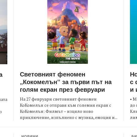
Световният феномен
Но
а
„Кокомелън“ за първи път на
с 
голям екран през февруари
и 
На 27 февруари световният феномен
• М
ната
КоКомелън се отправя към големия екран с
до 
КоКомелън: Филмът – изцяло ново
Кли
о
приключение, изпълнено с музика, емоция и...
лим
НОВИНИ
БИ