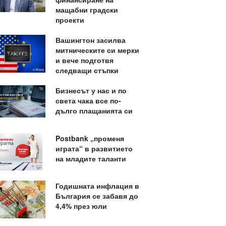
мащабни градски
проекти
Вашингтон засилва
митническите си мерки
и вече подготвя
следващи стъпки
Бизнесът у нас и по
света чака все по-
дълго плащанията си
Postbank „променя
играта“ в развитието
на младите таланти
Годишната инфлация в
България се забавя до
4,4% през юли