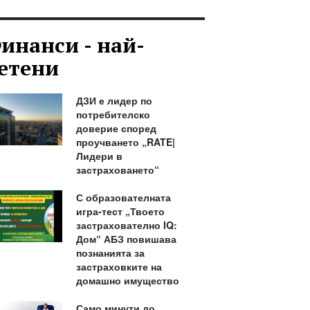
инанси - най-
етени
ДЗИ е лидер по
потребителско
доверие според
проучването „RATE|
Лидери в
застраховането“
С образователната
игра-тест „Твоето
застрахователно IQ:
Дом“ АБЗ повишава
познанията за
застраховките на
домашно имущество
Само минути до