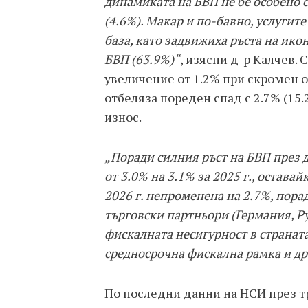
динамиката на БВП не бе особено 
(4.6%). Макар и по-бавно, услугите
база, като задвижиха ръста на ико
БВП (63.9%)“
, изясни д-р Калчев.
увеличение от 1.2% при скромен о
отбеляза пореден спад с 2.7% (15
износ.
„Поради силния ръст на БВП през 
от 3.0% на 3.1% за 2025 г., остава
2026 г. непроменена на 2.7%, пора
търговски партньори (Германия, Ру
фискалната несигурност в страната,
средносрочна фискална рамка и др
По последни данни на НСИ през тр