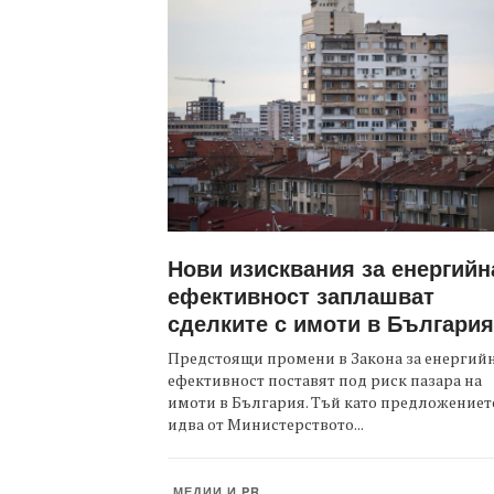
Нови изисквания за енергийн
ефективност заплашват
сделките с имоти в България
Предстоящи промени в Закона за енергий
ефективност поставят под риск пазара на
имоти в България. Тъй като предложениет
идва от Министерството...
МЕДИИ И PR