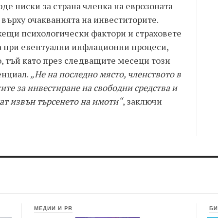
де ниски за страна членка на еврозоната
 върху очакванията на инвеститорите.
жещи психологически фактори и страховете
а при евентуални инфлационни процеси,
, тъй като през следващите месеци този
енциал.
„Не на последно място, членството в
те за инвестиране на свободни средства и
чат извън търсенето на имоти“
, заключи
МЕДИИ И PR
БИ