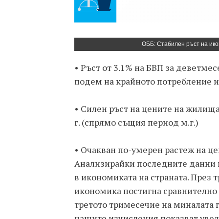
ОББ: Стабилен ръст на ико
• Ръст от 3.1% на БВП за деветмес
подем на крайното потребление 
• Силен ръст на цените на жилища
г. (спрямо същия период м.г.)
• Очакван по-умерен растеж на ц
Анализирайки последните данни 
в икономиката на страната. През т
икономика постигна сравнително в
третото тримесечие на миналата г
нашите изчисления показват увел