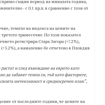
 спрямо същия период на миналата година,
ачително - с 0.1 пр.п. в сравнение с този от
чие, темпът на индекса на цените на
з третото тримесечие. По този показател
чието регистрира Стара Загора (+7.2%),
 (+5.2%), а намаление бе отчетено в Пловдив
растат и след въвеждане на еврото като
 но да забавят темпа си, тъй като факторите,
своята интензивност в средносрочен план“
,
ение от последните години, че цените на