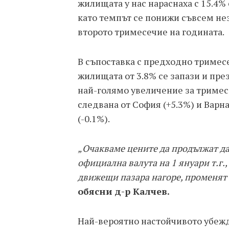
жилищата у нас нараснаха с 15.4%
като темпът се понижи съвсем незн
второто тримесечие на годината.
В съпоставка с предходно тримесе
жилищата от 3.8% се запази и пре
най-голямо увеличение за тримесе
следвана от София (+5.3%) и Варна
(-0.1%).
„Очакваме цените да продължат да 
официална валута на 1 януари т.г.,
движещи пазара нагоре, променят 
обясни д-р Калчев.
Най-вероятно настойчивото убежд