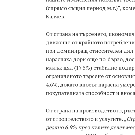
(спрямо същия период м.г.)“, ком
Калчев.
От страна на търсенето, икономи
движеше от крайното потребление,
при доминиращ относителен дял (
нараснаха дори още по-бързо, дост
малък дял (17.5%) стабилно подкр
ограниченото търсене от основнит
4.6%, докато вносът нарасна умере
покупателната способност и вноса
От страна на производството, ръст
от строителството и услугите.
„Стр
реално 6.9% през пъвите девет мес