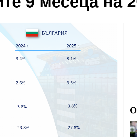
те 9 месеца на 2
О