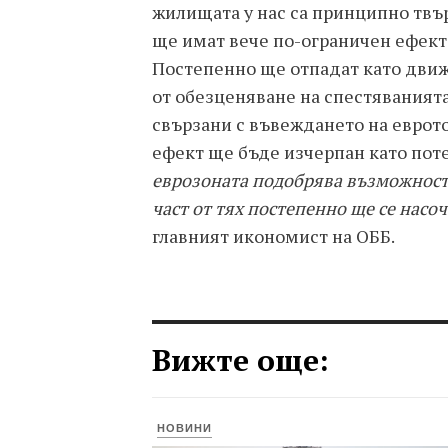
жилищата у нас са принципно твър
ще имат вече по-ограничен ефект
Постепенно ще отпадат като дви
от обезценяване на спестяваният
свързани с въвеждането на еврото
ефект ще бъде изчерпан като пот
еврозоната подобрява възможности
част от тях постепенно ще се насо
главният икономист на ОББ.
Вижте още:
НОВИНИ