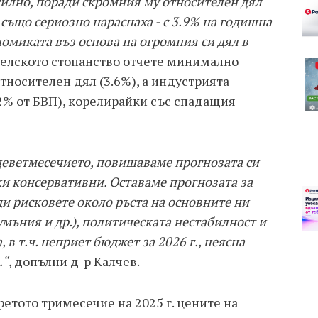
силно, поради скромния му относителен дял
 също сериозно нараснаха - с 3.9% на годишна
номиката въз основа на огромния си дял в
 Селското стопанство отчете минимално
тносителен дял (3.6%), а индустрията
.2% от БВП), корелирайки със спадащия
деветмесечието, повишаваме прогнозата си
йки консервативни. Оставаме прогнозата за
ди рисковете около ръста на основните ни
мъния и др.), политическата нестабилност и
 в т.ч. неприет бюджет за 2026 г., неясна
.“
, допълни д-р Калчев.
етото тримесечие на 2025 г. цените на