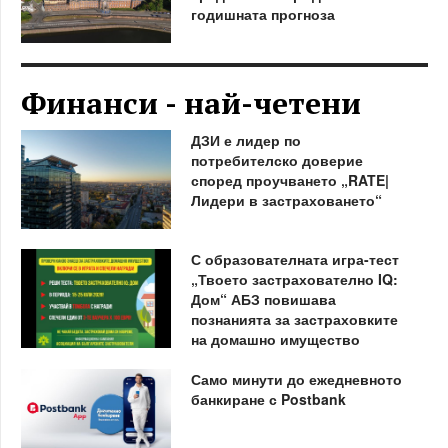
годишната прогноза
Финанси - най-четени
ДЗИ е лидер по
потребителско доверие
според проучването „RATE|
Лидери в застраховането“
С образователната игра-тест
„Твоето застрахователно IQ:
Дом“ АБЗ повишава
познанията за застраховките
на домашно имущество
Само минути до ежедневното
банкиране с Postbank