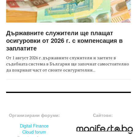
Държавните служители ще плащат
осигуровки от 2026 г. с компенсация в
заплатите
От 1 август 2026 г. държавните служители и заетите в
съдебната система в България ще започнат самостоятелно
да покриват част от своите осигурителни...
FOOTER-ФОРУМИ
FOOTER-MIDDLE
Организирани форуми:
Сайтове:
Digital Finance
Cloud forum