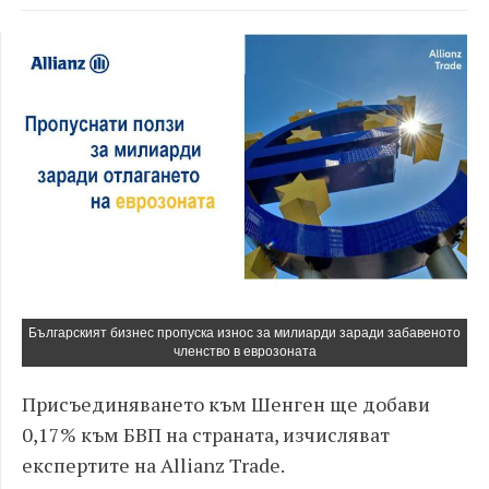
Българският бизнес пропуска износ за милиарди заради забавеното
членство в eврозоната
Присъединяването към Шенген ще добави
0,17% към БВП на страната, изчисляват
експертите на Allianz Trade.