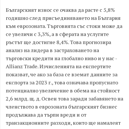
Българският износ се очаква да расте с 5,8%
годишно след присъединяването на България
към eврозоната. Търговията със стоки може да
се увеличи с 3,3%, а в сферата на услугите
ръстът ще достигне 8,4%. Това прогнозира
анализ на лидера в застраховането на
търговски кредити на глобално ниво и у нас -
Allianz Trade. Изчисленията на експертите
показват, че ако за база се вземат данните за
експорта за 2023 г., това означава пропуснато
потенциално увеличение в обема на стойност
2,6 млрд. щ. д. Освен това заради забавянето на
членството в eврозоната българският бизнес
продължава да търпи вреди и от
транзакционните разходи, които ще намалеят