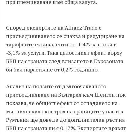
при преминаване към обща валута.
Според експертите на Allianz Trade с
присъединяването се очаква и редуциране на
тарифните еквиваленти от -1,4% за стоки и
-3,1% за услуги. Така цялостният ефект върху
БВП на страната след влизането в Еврозоната
би бил нарастване от 0,2% годишно.
Анализ на ползите от дългоочакваното
присъединяване на България към Шенген пък
показва, че общият ефект от отпадането на
митническият контрол на границите у нас и в
Румъния ще доведе до допълнителен ръст на
БВП на страната ни с 0,17%. Експертите правят