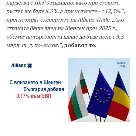
нараства с 10.5% годишно, като при стоките
ръстът ще бъде 8,5%, а при услугите - с 12,5%.“,
прогнозират експертите на Allianz Trade. „Ако
страната беше член на Шенген през 2023 г.,
обемът на търговията щеше да бъде поне с 3,3
млрд. щ. д. по-висок.“
,
добавят те.