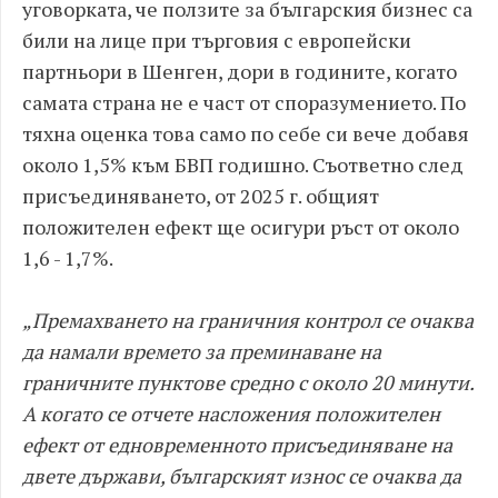
уговорката, че ползите за българския бизнес са
били на лице при търговия с европейски
партньори в Шенген, дори в годините, когато
самата страна не е част от споразумението. По
тяхна оценка това само по себе си вече добавя
около 1,5% към БВП годишно. Съответно след
присъединяването, от 2025 г. общият
положителен ефект ще осигури ръст от около
1,6 - 1,7%.
„Премахването на граничния контрол се очаква
да намали времето за преминаване на
граничните пунктове средно с около 20 минути.
А когато се отчете насложения положителен
ефект от едновременното присъединяване на
двете държави, българският износ се очаква да