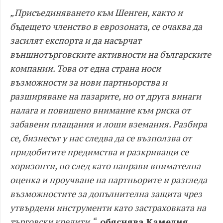
„Присъединяването към Шенген, както и
бъдещето членство в eврозоната, се очаква да
засилят експорта и да насърчат
външнотърговските активности на българските
компании. Това от една страна носи
възможности за нови партньорства и
разширяване на пазарите, но от друга винаги
налага и повишено внимание към риска от
забавени плащания и лоши вземания. Разбира
се, бизнесът у нас следва да се възползва от
придобитите предимства и разкриващи се
хоризонти, но след като направи внимателна
оценка и проучване на партньорите и разгледа
възможностите за допълнителна защита чрез
утвърдени инструменти като застраховката на
търговски кредити.“
,
обяснява Камелия