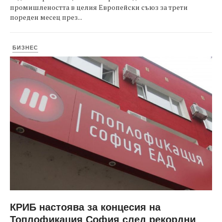
промишлеността в целия Европейски съюз за трети
пореден месец през...
БИЗНЕС
КРИБ настоява за концесия на
Топлофикация София след рекордни