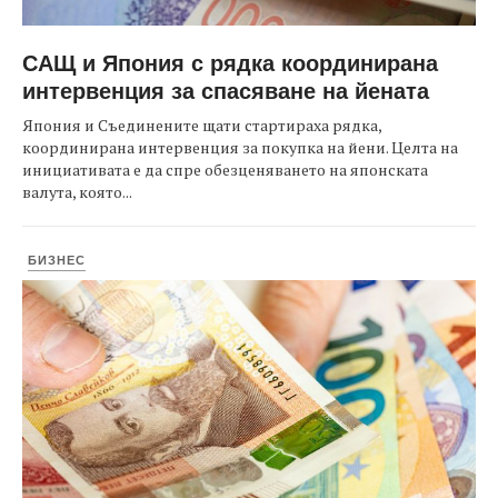
САЩ и Япония с рядка координирана
интервенция за спасяване на йената
Япония и Съединените щати стартираха рядка,
координирана интервенция за покупка на йени. Целта на
инициативата е да спре обезценяването на японската
валута, която...
БИЗНЕС