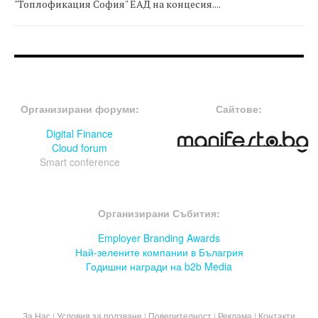
"Топлофикация София" ЕАД на концесия....
FOOTER-ФОРУМИ
FOOTER-MIDDLE
Организирани форуми:
Сайтове:
Digital Finance
Cloud forum
Smart conference
FOOTER-СЪБИТИЯ
Организирани Събития:
Employer Branding Awards
Най-зелените компании в Бълагрия
Годишни награди на b2b Media
За Нас
|
Условия за ползване
|
Поверителност
|
Реклама
|
Контакти