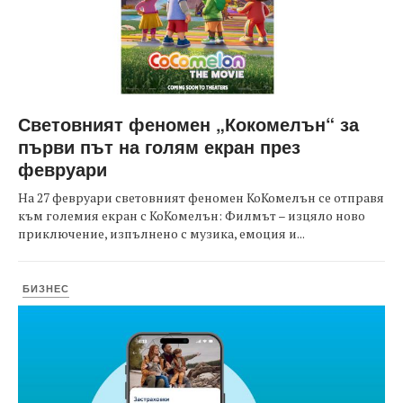
Световният феномен „Кокомелън“ за
първи път на голям екран през
февруари
На 27 февруари световният феномен КоКомелън се отправя
към големия екран с КоКомелън: Филмът – изцяло ново
приключение, изпълнено с музика, емоция и...
БИЗНЕС