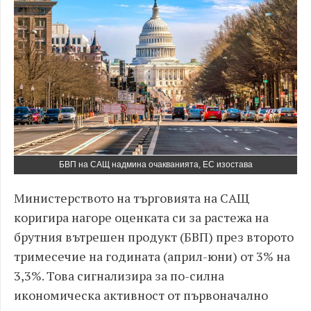
БВП на САЩ надмина очакванията, ЕС изостава
Министерството на търговията на САЩ
коригира нагоре оценката си за растежа на
брутния вътрешен продукт (БВП) през второто
тримесечие на годината (април-юни) от 3% на
3,3%. Това сигнализира за по-силна
икономическа активност от първоначално