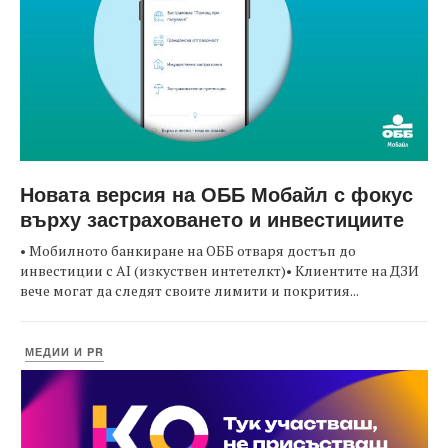
Новата версия на ОББ Мобайл с фокус
върху застраховането и инвестициите
• Мобилното банкиране на ОББ отваря достъп до
инвестиции с AI (изкуствен интетелкт)• Клиентите на ДЗИ
вече могат да следят своите лимити и покрития...
МЕДИИ И PR