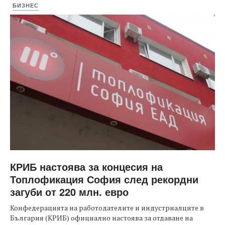
БИЗНЕС
КРИБ настоява за концесия на
Топлофикация София след рекордни
загуби от 220 млн. евро
Конфедерацията на работодателите и индустриалците в
България (КРИБ) официално настоява за отдаване на