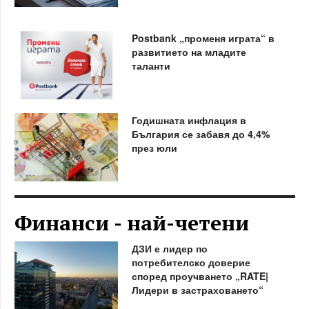
Postbank „променя играта“ в
развитието на младите
таланти
Годишната инфлация в
България се забавя до 4,4%
през юли
Финанси - най-четени
ДЗИ е лидер по
потребителско доверие
според проучването „RATE|
Лидери в застраховането“