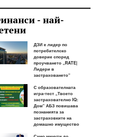
инанси - най-
етени
ДЗИ е лидер по
потребителско
доверие според
проучването „RATE|
Лидери в
застраховането“
С образователната
игра-тест „Твоето
застрахователно IQ:
Дом“ АБЗ повишава
познанията за
застраховките на
домашно имущество
Само минути до