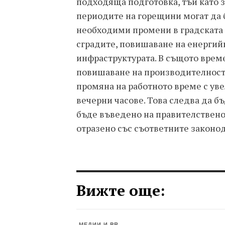
подходяща подготовка, тъй като з
периодите на горещини могат да б
необходими промени в градската 
сградите, повишаване на енергий
инфраструктурата. В същото врем
повишаване на производителностт
промяна на работното време с ув
вечерни часове. Това следва да б
бъде въведено на правителствено 
отразено със съответните законо
Вижте още:
МЕДИИ И PR