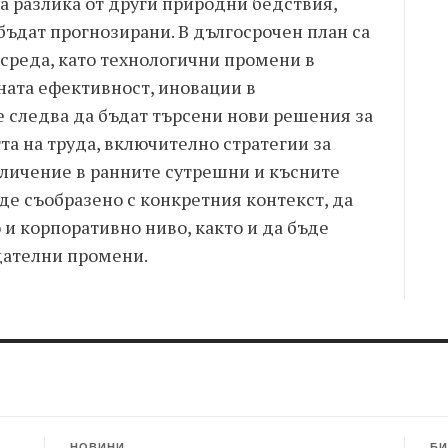
а разлика от други природни бедствия,
ъдат прогнозирани. В дългосрочен план са
среда, като технологични промени в
ната ефективност, иновации в
е следва да бъдат търсени нови решения за
а на труда, включително стратегии за
еличение в ранните сутрешни и късните
ъде съобразено с конкретния контекст, да
и корпоративно ниво, както и да бъде
дателни промени.
НОВИНИ
БИ