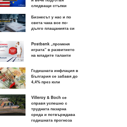
следващи стъпки
Бизнесът у нас и по
света чака все по-
дълго плащанията си
Postbank „променя
играта“ в развитието
на младите таланти
Годишната инфлация в
България се забавя до
4,4% през юли
Villeroy & Boch се
справя успешно с
трудната пазарна
среда и потвърждава
годишната прогноза