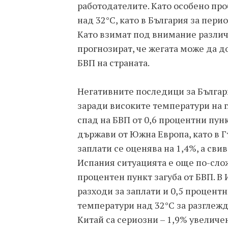
работодателите. Като особено пр
над 32°C, като в България за перио
Като взимат под внимание различн
прогнозират, че жегата може да д
БВП на страната.
Негативните последици за Българи
заради високите температури на г
спад на БВП от 0,6 процентни пунк
държави от Южна Европа, като в Г
заплати се оценява на 1,4%, а свив
Испания ситуацията е още по-сложн
процентен пункт загуба от БВП. В 
разходи за заплати и 0,5 процентн
температури над 32°C за разгле
Китай са сериозни – 1,9% увеличе