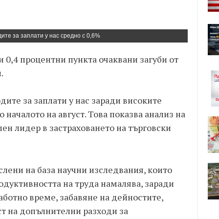
ите за заплати у нас средно с 0,6%
и 0,4 процентни пункта очаквани загуби от
.
дите за заплати у нас заради високите
 началото на август. Това показва анализ на
ален лидер в застраховането на търговски
слени на база научни изследвания, които
одуктивността на труда намалява, заради
аботно време, забавяне на дейностите,
ст на допълнителни разходи за