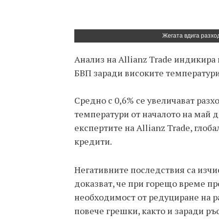
Жегата вдига разход
Анализ на Allianz Trade индикира 
БВП заради високите температури
Средно с 0,6% се увеличават разхо
температури от началото на май до
експертите на Allianz Trade, глоб
кредити.
Негативните последствия са изчи
доказват, че при горещо време пр
необходимост от редуциране на р
повече грешки, както и заради ръ