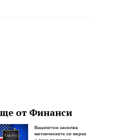
ще от Финанси
Вашингтон засилва
митническите си мерки
и вече подготвя