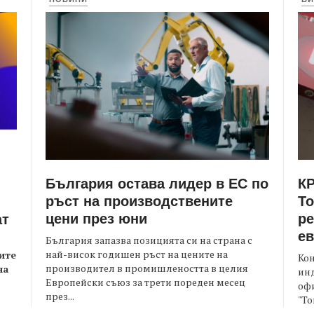
България остава лидер в ЕС по
КР
ръст на производствените
Т
цени през юни
ре
ат
е
България запазва позицията си на страна с
най-висок годишен ръст на цените на
ите
Кон
производител в промишлеността в целия
на
ин
Европейски съюз за трети пореден месец
офи
през...
"То