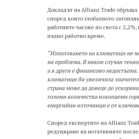
Докладът на Allianz Trade обръщ
според които глобалното затопля
работните часове по света с 2,2%,
пълно работно време.
“Използването на климатици не м
на проблема. В някои случаи техно
а в други е финансово недостъпна.
климатици би увеличила значителн
страна може да доведе до ускорява
големи количества изкопаеми гори
енергийни източници е от ключов
Според експертите на Allianz Tra
редуциране на негативните после