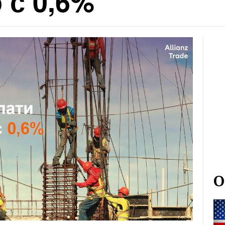
 с 0,6%
О