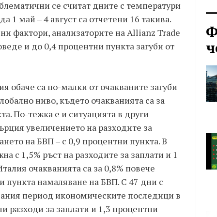
облематични се считат дните с температури
да 1 май – 4 август са отчетени 16 такива.
Ф
и фактори, анализаторите на Allianz Trade
ч
оведе и до 0,4 процентни пункта загуби от
я обаче са по-малки от очакваните загуби
лобално ниво, където очакванията са за
та. По-тежка е и ситуацията в други
ърция увеличението на разходите за
ането на БВП – с 0,9 процентни пункта. В
а с 1,5% ръст на разходите за заплати и 1
Италия очакванията са за 0,8% повече
и пункта намаляване на БВП. С 47 дни с
ждания период икономическите последици в
ни разходи за заплати и 1,3 процентни