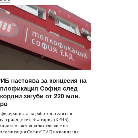
ИБ настоява за концесия на
оплофикация София след
кордни загуби от 220 млн.
вро
федерацията на работодателите и
дустриалците в България (КРИБ)
циално настоява за отдаване на
плофикация София" ЕАД на концесия....