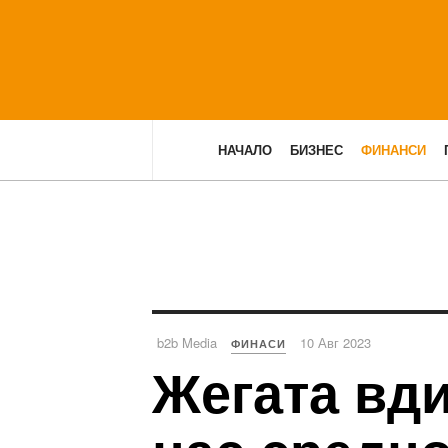
НАЧАЛО
БИЗНЕС
ФИНАНСИ
b2b Media
10 Авг 2023
ФИНАСИ
Жегата вди