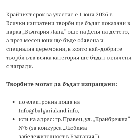
Крайният срок за участие е 1 юни 2026 г.
Всички изпратени творби ще бъдат показани в
парка „България Ланд“ още на Деня на детето,
а през месец юни ще бъде обявена и
специална церемония, в която най-добрите
творби във всяка категория ще бъдат отличени
с награди.
Творбите могат да бъдат изпращани:
по електронна поща на
Info@bulgarialand.info
,
или на адрес: гр. Правец, ул. „Крайбрежна“
№6 (за конкурса „Любима
забележителност в България“).