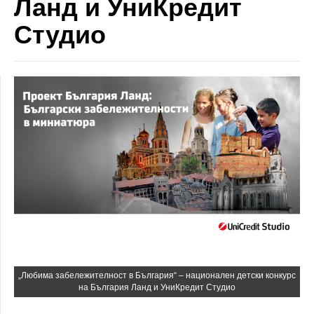
Ланд и УниКредит
Студио
„Любима забележителност в България“ – национален детски конкурс
на България Ланд и УниКредит Студио