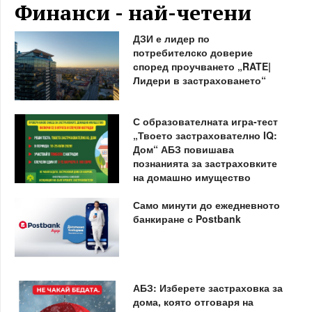
Финанси - най-четени
ДЗИ е лидер по
потребителско доверие
според проучването „RATE|
Лидери в застраховането“
С образователната игра-тест
„Твоето застрахователно IQ:
Дом“ АБЗ повишава
познанията за застраховките
на домашно имущество
Само минути до ежедневното
банкиране с Postbank
АБЗ: Изберете застраховка за
дома, която отговаря на