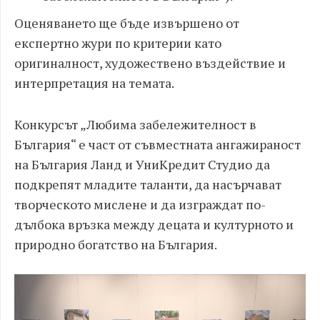
Оценяването ще бъде извършено от
експертно жури по критерии като
оригиналност, художествено въздействие и
интерпретация на темата.
Конкурсът „Любима забележителност в
България“ е част от съвместната ангажираност
на България Ланд и УниКредит Студио да
подкрепят младите таланти, да насърчават
творческото мислене и да изграждат по-
дълбока връзка между децата и културното и
природно богатство на България.