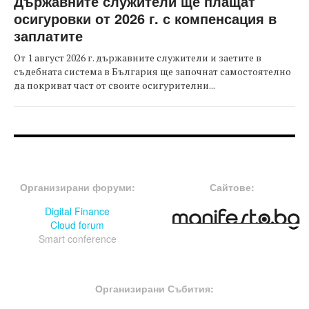
Държавните служители ще плащат
осигуровки от 2026 г. с компенсация в
заплатите
От 1 август 2026 г. държавните служители и заетите в
съдебната система в България ще започнат самостоятелно
да покриват част от своите осигурителни...
FOOTER-ФОРУМИ
FOOTER-MIDDLE
Организирани форуми:
Сайтове:
Digital Finance
Cloud forum
Smart conference
FOOTER-СЪБИТИЯ
Организирани Събития: