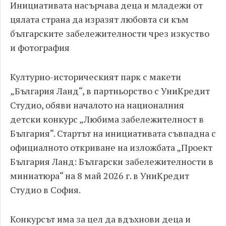
Инициативата насърчава деца и младежи от
цялата страна да изразят любовта си към
българските забележителности чрез изкуство
и фотография
Културно-историческият парк с макети
„България Ланд“, в партньорство с УниКредит
Студио, обяви началото на националния
детски конкурс „Любима забележителност в
България“. Стартът на инициативата съвпадна с
официалното откриване на изложбата „Проект
България Ланд: Български забележителности в
миниатюра“ на 8 май 2026 г. в УниКредит
Студио в София.
Конкурсът има за цел да вдъхнови деца и