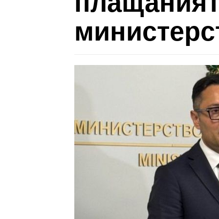
плащаният
министерс