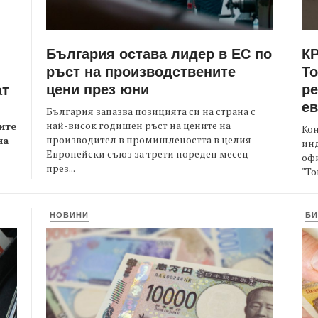
България остава лидер в ЕС по
КР
ръст на производствените
Т
цени през юни
ре
ат
е
България запазва позицията си на страна с
най-висок годишен ръст на цените на
ите
Кон
производител в промишлеността в целия
на
ин
Европейски съюз за трети пореден месец
офи
през...
"То
НОВИНИ
БИ