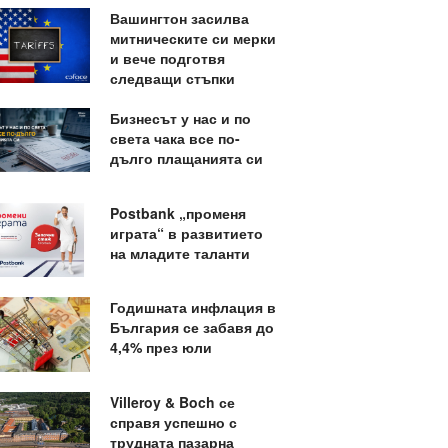
Вашингтон засилва
митническите си мерки
и вече подготвя
следващи стъпки
Бизнесът у нас и по
света чака все по-
дълго плащанията си
Postbank „променя
играта“ в развитието
на младите таланти
Годишната инфлация в
България се забавя до
4,4% през юли
Villeroy & Boch се
справя успешно с
трудната пазарна