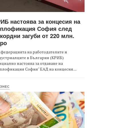
ИБ настоява за концесия на
оплофикация София след
кордни загуби от 220 млн.
вро
федерацията на работодателите и
дустриалците в България (КРИБ)
циално настоява за отдаване на
плофикация София" ЕАД на концесия....
ЗНЕС