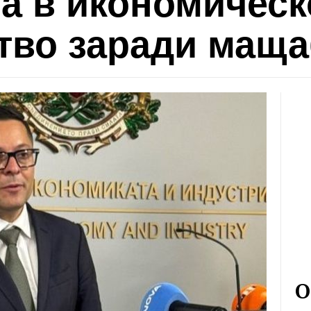
а в икономическ
тво заради маща
О