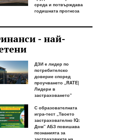
среда и потвърждава
годишната прогноза
инанси - най-
етени
ДЗИ е лидер по
потребителско
доверие според
проучването „RATE|
Лидери в
застраховането“
С образователната
игра-тест „Твоето
застрахователно IQ:
Дом“ АБЗ повишава
познанията за
застраховките на