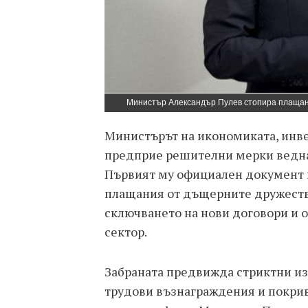
Министър Александър Пулев стопира плащан
Министърът на икономиката, инв
предприе решителни мерки веднаг
Първият му официален документ 
плащания от дъщерните дружеств
сключването на нови договори и 
сектор.
Забраната предвижда стриктни и
трудови възнаграждения и покрив