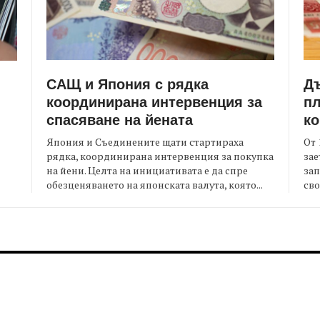
САЩ и Япония с рядка
Д
координирана интервенция за
пл
спасяване на йената
ко
Япония и Съединените щати стартираха
От 
рядка, координирана интервенция за покупка
зае
на йени. Целта на инициативата е да спре
зап
я
обезценяването на японската валута, която...
сво
FOOTER-MIDDLE
F