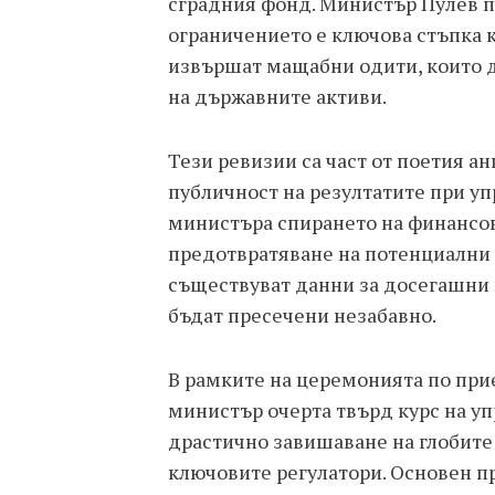
сградния фонд. Министър Пулев п
ограничението е ключова стъпка к
извършат мащабни одити, които д
на държавните активи.
Тези ревизии са част от поетия а
публичност на резултатите при уп
министъра спирането на финансов
предотвратяване на потенциални 
съществуват данни за досегашни 
бъдат пресечени незабавно.
В рамките на церемонията по при
министър очерта твърд курс на у
драстично завишаване на глобите
ключовите регулатори. Основен п