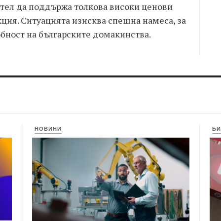
тел да поддържа толкова високи ценови
ция. Ситуацията изисква спешна намеса, за
обност на българските домакинства.
НОВИНИ
БИ