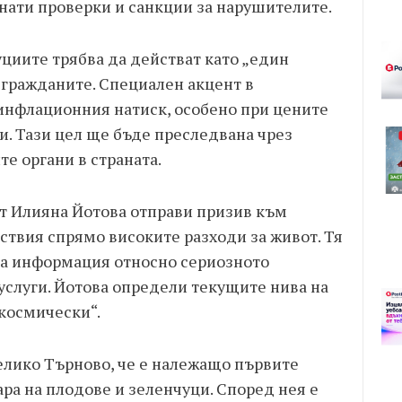
нати проверки и санкции за нарушителите.
циите трябва да действат като „един
у гражданите. Специален акцент в
 инфлационния натиск, особено при цените
и. Тази цел ще бъде преследвана чрез
те органи в страната.
 Илияна Йотова отправи призив към
ствия спрямо високите разходи за живот. Тя
на информация относно сериозното
услуги. Йотова определи текущите нива на
„космически“.
лико Търново, че е належащо първите
ра на плодове и зеленчуци. Според нея е