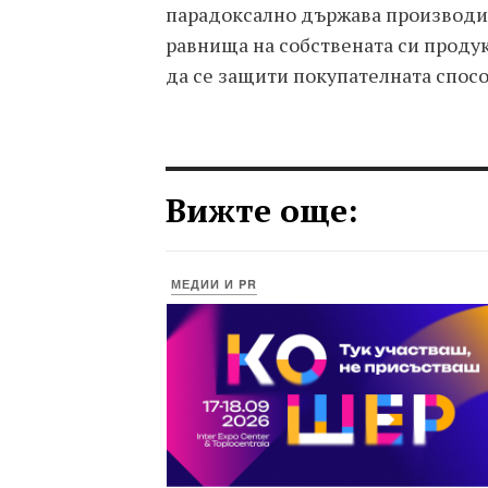
парадоксално държава производи
равнища на собствената си продук
да се защити покупателната спос
Вижте още:
МЕДИИ И PR