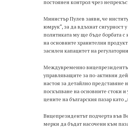
постоянен контрол чрез непрекъс
Министър Пулев заяви, че институ
юмрук“, за да вдъхнат сигурност 
политиката му ще бъде борбата с
на основните хранителни продукт
засилен капацитет на регулаторни
Междувременно вицепрезидентът
управляващите за по-активни дей
настоя за детайлно представяне 
поскъпване на основните стоки и 
цените на българския пазар като 
Вицепрезидентът подчерта във Ве
мерки да бъдат насочени към паза