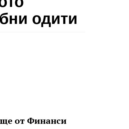
ото
бни одити
ще от Финанси