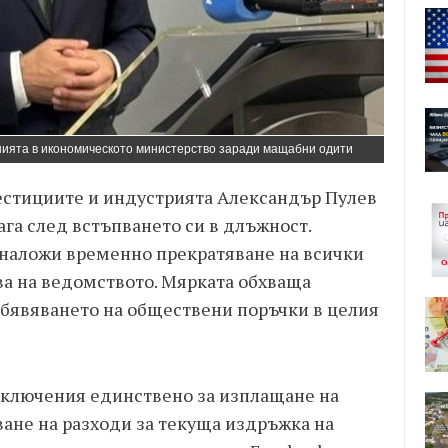
ията в икономическото министерство заради мащабни одити
естициите и индустрията Александър Пулев
а след встъпването си в длъжност.
наложи временно прекратяване на всички
а на ведомството. Мярката обхваща
обявяването на обществени поръчки в целия
зключения единствено за изплащане на
ане на разходи за текуща издръжка на