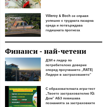
Villeroy & Boch се справя
успешно с трудната пазарна
среда и потвърждава
годишната прогноза
Финанси - най-четени
ДЗИ е лидер по
потребителско доверие
според проучването „RATE|
Лидери в застраховането“
С образователната игра-тест
„Твоето застрахователно IQ:
Дом“ АБЗ повишава
познанията за застраховките