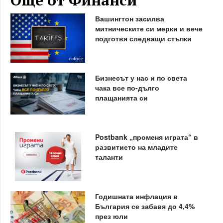
Още от Финанси
Вашингтон засилва
митническите си мерки и вече
подготвя следващи стъпки
Бизнесът у нас и по света
чака все по-дълго
плащанията си
Postbank „променя играта“ в
развитието на младите
таланти
Годишната инфлация в
България се забавя до 4,4%
през юли