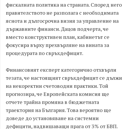
фискалната политика на страната. Според него
правителството не разполага с необходимата
яснота и дългосрочна визия за управление на
държавните финанси. Дацов подчерта, че
вместо конструктивен план, кабинетът се
фокусира върху прехвърляне на вината за
процедурата по свръхдефицит.
Финансовият експерт категорично отхвърли
тезата, че настоящият свръхдефицит се дължи
на некоректни счетоводни практики. Той
прогнозира, че Европейската комисия ще
отчете трайна промяна в бюджетната
траектория на България. Това вероятно ще
доведе до установяване на системни
дефицити, надвишаващи прага от 3% от БВП.