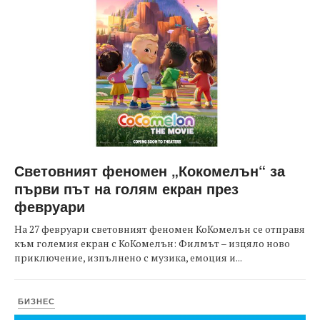
Световният феномен „Кокомелън“ за
първи път на голям екран през
февруари
На 27 февруари световният феномен КоКомелън се отправя
към големия екран с КоКомелън: Филмът – изцяло ново
приключение, изпълнено с музика, емоция и...
БИЗНЕС