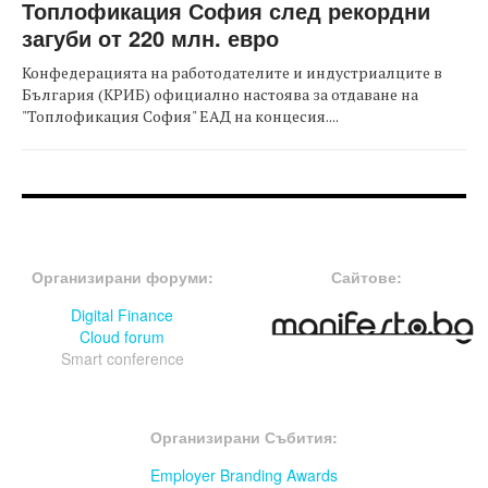
Топлофикация София след рекордни
загуби от 220 млн. евро
Конфедерацията на работодателите и индустриалците в
България (КРИБ) официално настоява за отдаване на
"Топлофикация София" ЕАД на концесия....
FOOTER-ФОРУМИ
FOOTER-MIDDLE
Организирани форуми:
Сайтове:
Digital Finance
Cloud forum
Smart conference
FOOTER-СЪБИТИЯ
Организирани Събития:
Employer Branding Awards