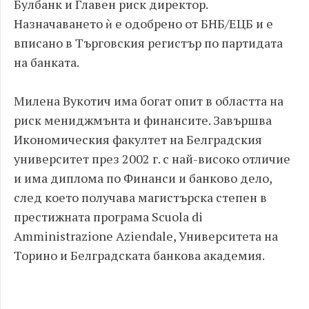
Булбанк и Главен риск директор.
Назначаването ѝ е одобрено от БНБ/ЕЦБ и е
вписано в Търговския регистър по партидата
на банката.
Милена Вукотич има богат опит в областта на
риск мениджмънта и финансите. Завършва
Икономическия факултет на Белградския
университет през 2002 г. с най-високо отличие
и има диплома по Финанси и банково дело,
след което получава магистърска степен в
престижната програма Scuola di
Amministrazione Aziendale, Университета на
Торино и Белградската банкова академия.