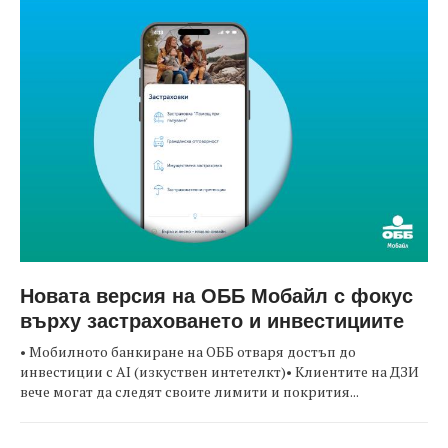
Новата версия на ОББ Мобайл с фокус
върху застраховането и инвестициите
• Мобилното банкиране на ОББ отваря достъп до
инвестиции с AI (изкуствен интетелкт)• Клиентите на ДЗИ
вече могат да следят своите лимити и покрития...