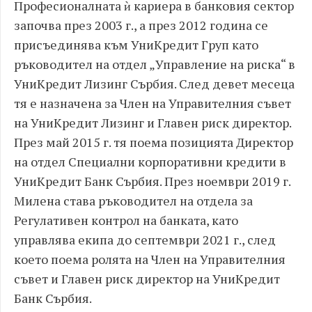
Професионалната ѝ кариера в банковия сектор
започва през 2003 г., а през 2012 година се
присъединява към УниКредит Груп като
ръководител на отдел „Управление на риска“ в
УниКредит Лизинг Сърбия. След девет месеца
тя е назначена за Член на Управителния съвет
на УниКредит Лизинг и Главен риск директор.
През май 2015 г. тя поема позицията Директор
на отдел Специални корпоративни кредити в
УниКредит Банк Сърбия. През ноември 2019 г.
Милена става ръководител на отдела за
Регулативен контрол на банката, като
управлява екипа до септември 2021 г., след
което поема ролята на Член на Управителния
съвет и Главен риск директор на УниKредит
Банк Сърбия.