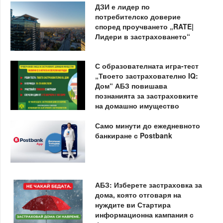
ДЗИ е лидер по
потребителско доверие
според проучването „RATE|
Лидери в застраховането“
С образователната игра-тест
„Твоето застрахователно IQ:
Дом“ АБЗ повишава
познанията за застраховките
на домашно имущество
Само минути до ежедневното
банкиране с Postbank
АБЗ: Изберете застраховка за
дома, която отговаря на
нуждите ви Стартира
информационна кампания с