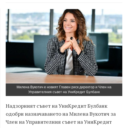
Милена Вукотич е новият Главен риск директор и Член на
Управителния съвет на УниКредит Булбанк
Надзорният съвет на УниКредит Булбанк
одобри назначаването на Милена Вукотич за
Член на Управителния съвет на УниКредит