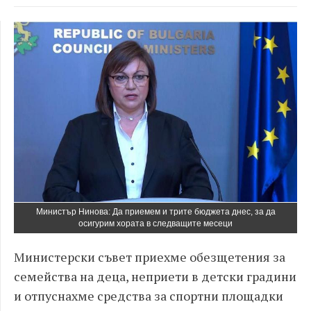
Министър Нинова: Да приемем и трите бюджета днес, за да
осигурим хората в следващите месеци
Министерски съвет приехме обезщетения за
семейства на деца, неприети в детски градини
и отпуснахме средства за спортни площадки