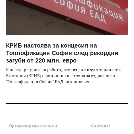
КРИБ настоява за концесия на
Топлофикация София след рекордни
загуби от 220 млн. евро
Конфедерацията на работодателите и индустриалците в
България (КРИБ) официално настоява за отдаване на
"Топлофикация София" ЕАД на концесия....
FOOTER-ФОРУМИ
FOOTER-MIDDLE
Организирани форуми:
Сайтове: