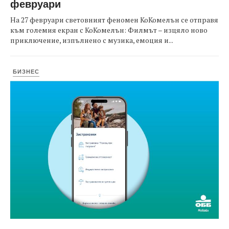
февруари
На 27 февруари световният феномен КоКомелън се отправя
към големия екран с КоКомелън: Филмът – изцяло ново
приключение, изпълнено с музика, емоция и...
БИЗНЕС