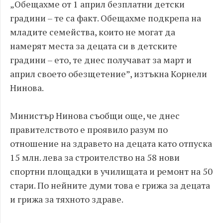
„Обещахме от 1 април безплатни детски
градини – те са факт. Обещахме подкрепа на
младите семейства, които не могат да
намерят места за децата си в детските
градини – ето, те днес получават за март и
април своето обезщетение”, изтъкна Корнели
Нинова.
Министър Нинова съобщи още, че днес
правителството е проявило разум по
отношение на здравето на децата като отпуска
15 млн. лева за строителство на 58 нови
спортни площадки в училищата и ремонт на 50
стари. По нейните думи това е грижа за децата
и грижа за тяхното здраве.