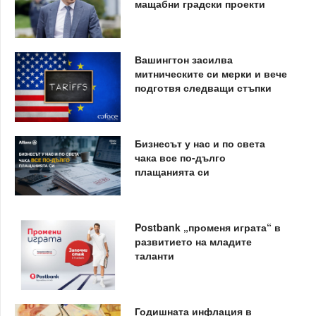
мащабни градски проекти
Вашингтон засилва
митническите си мерки и вече
подготвя следващи стъпки
Бизнесът у нас и по света
чака все по-дълго
плащанията си
Postbank „променя играта“ в
развитието на младите
таланти
Годишната инфлация в