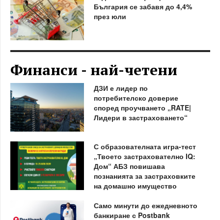
България се забавя до 4,4%
през юли
Финанси - най-четени
ДЗИ е лидер по
потребителско доверие
според проучването „RATE|
Лидери в застраховането“
С образователната игра-тест
„Твоето застрахователно IQ:
Дом“ АБЗ повишава
познанията за застраховките
на домашно имущество
Само минути до ежедневното
банкиране с Postbank