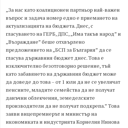
„За нас като коалиционен партньор най-важен
въпрос и задача номер едно е приемането на
актуализацията на бюджета. Днес, с
гласуването на ГЕРБ, ДПС, „Има такъв народ” и
„Възраждане” беше отхвърлено
предложението на „БСП за България” да се
гласува държавния бюджет днес. Това е
изключително безотговорно решение, тъй
като забавянето на държавния бюджет може
да доведе до това – от 1 юли да не се увеличат
пенсиите, младите семейства да не получат
данъчни облекчения, земеделските
производители да не получат подкрепа.” Това
заяви вицепремиерът и министър на
икономиката и индустрията Корнелия Нинова