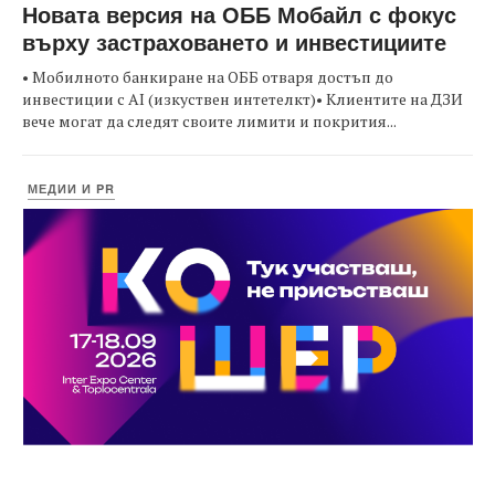
Новата версия на ОББ Мобайл с фокус
върху застраховането и инвестициите
• Мобилното банкиране на ОББ отваря достъп до
инвестиции с AI (изкуствен интетелкт)• Клиентите на ДЗИ
вече могат да следят своите лимити и покрития...
МЕДИИ И PR