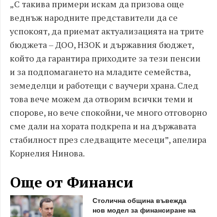
„С такива примери искам да призова още
веднъж народните представители да се
успокоят, да приемат актуализацията на трите
бюджета – ДОО, НЗОК и държавния бюджет,
който да гарантира приходите за тези пенсии
и за подпомагането на младите семейства,
земеделци и работещи с ваучери храна. След
това вече можем да отворим всички теми и
спорове, но вече спокойни, че много отговорно
сме дали на хората подкрепа и на държавата
стабилност през следващите месеци”, апелира
Корнелия Нинова.
Още от Финанси
Столична община въвежда
нов модел за финансиране на