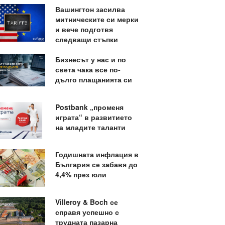
Вашингтон засилва
митническите си мерки
и вече подготвя
следващи стъпки
Бизнесът у нас и по
света чака все по-
дълго плащанията си
Postbank „променя
играта“ в развитието
на младите таланти
Годишната инфлация в
България се забавя до
4,4% през юли
Villeroy & Boch се
справя успешно с
трудната пазарна