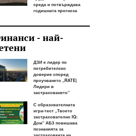
среда и потвърждава
годишната прогноза
инанси - най-
етени
ДЗИ е лидер по
потребителско
доверие според
проучването „RATE|
Лидери в
застраховането“
С образователната
игра-тест „Твоето
застрахователно IQ:
Дом“ АБЗ повишава
познанията за
застраховките на