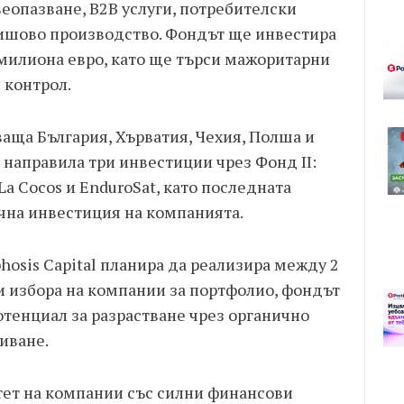
еопазване, B2B услуги, потребителски
нишово производство. Фондът ще инвестира
 милиона евро, като ще търси мажоритарни
 контрол.
аща България, Хърватия, Чехия, Полша и
е направила три инвестиции чрез Фонд II:
 La Cocos и EnduroSat, като последната
чна инвестиция на компанията.
osis Capital планира да реализира между 2
и избора на компании за портфолио, фондът
отенциал за разрастване чрез органично
иване.
итет на компании със силни финансови