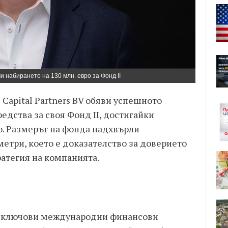
и набирането на 130 млн. евро за Фонд II
Capital Partners BV обяви успешното
едства за своя Фонд II, достигайки
. Размерът на фонда надхвърли
етри, което е доказателство за доверието
ратегия на компанията.
на ключови международни финансови