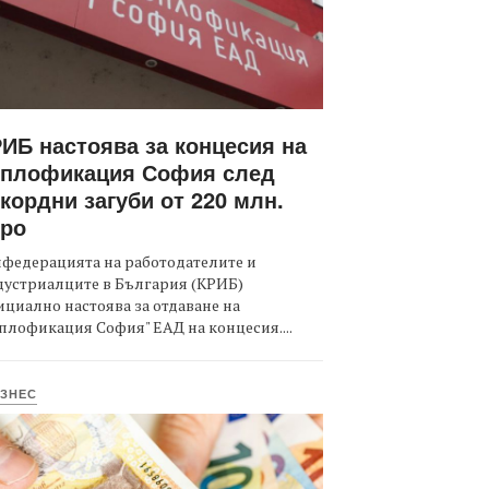
ИБ настоява за концесия на
оплофикация София след
кордни загуби от 220 млн.
вро
федерацията на работодателите и
дустриалците в България (КРИБ)
циално настоява за отдаване на
плофикация София" ЕАД на концесия....
ЗНЕС