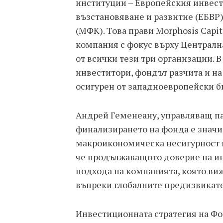
институции – Европейския инвест
възстановяване и развитие (ЕБВ
(МФК). Това прави Morphosis Capi
компания с фокус върху Централн
от всички тези три организации.
инвеститори, фондът разчита и н
осигурен от западноевропейски б
Андрей Геменеану, управляващ пар
финализирането на фонда е значи
макроикономическа несигурност и
че продължаващото доверие на и
подхода на компанията, която виж
въпреки глобалните предизвикате
Инвестиционната стратегия на Фон