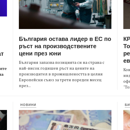
България остава лидер в ЕС по
КР
ръст на производствените
Т
цени през юни
ре
ат
е
България запазва позицията си на страна с
най-висок годишен ръст на цените на
ите
Кон
производител в промишлеността в целия
на
ин
Европейски съюз за трети пореден месец
офи
през...
"То
НОВИНИ
БИ