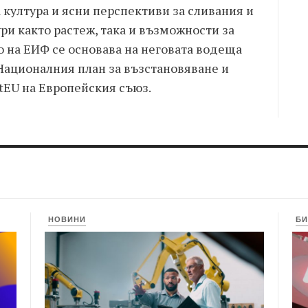
 култура и ясни перспективи за сливания и
ури както растеж, така и възможности за
о на ЕИФ се основава на неговата водеща
 Националния план за възстановяване и
tEU на Европейския съюз.
НОВИНИ
БИ