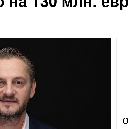
 на 130 млн. ев
О