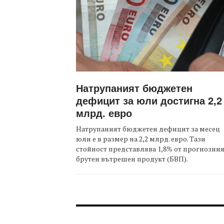
Натрупаният бюджетен
дефицит за юли достигна 2,2
млрд. евро
Натрупаният бюджетен дефицит за месец
юли е в размер на 2,2 млрд. евро. Тази
стойност представлява 1,8% от прогнозни
брутен вътрешен продукт (БВП).