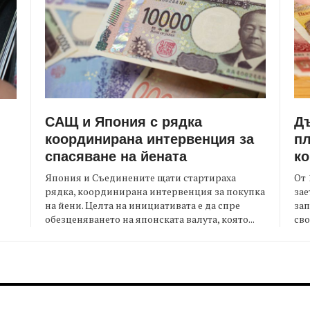
САЩ и Япония с рядка
Д
координирана интервенция за
пл
спасяване на йената
ко
Япония и Съединените щати стартираха
От 
рядка, координирана интервенция за покупка
зае
на йени. Целта на инициативата е да спре
зап
я
обезценяването на японската валута, която...
сво