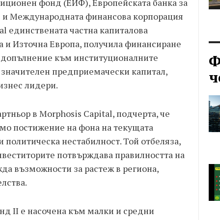
иционен фонд (ЕИФ), Европейската банка за
Р) и Международната финансова корпорация
tal единствената частна капиталова
а и Източна Европа, получила финансиране
Ф
 В допълнение към институционалните
а значителен предприемачески капитал,
ч
изнес лидери.
тньор в Morphosis Capital, подчерта, че
мо постижение на фона на текущата
 политическа нестабилност. Той отбеляза,
нвеститорите потвърждава правилността на
да възможности за растеж в региона,
лства.
д II е насочена към малки и средни