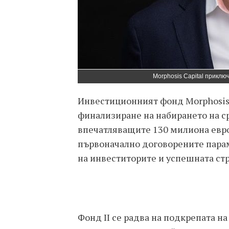
Morphosis Capital приключ
Инвестиционният фонд Morphosis 
финализиране на набирането на ср
впечатляващите 130 милиона евро
първоначално договорените парам
на инвеститорите и успешната ст
Фонд II се радва на подкрепата 