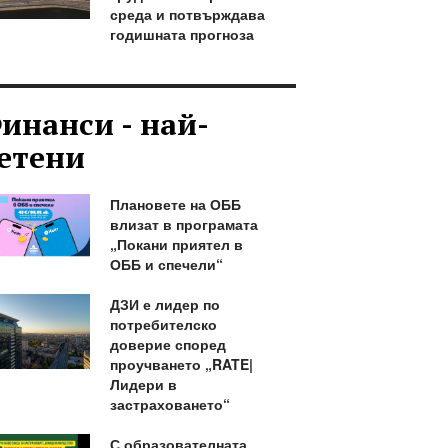
среда и потвърждава
годишната прогноза
инанси - най-
етени
Плановете на ОББ
влизат в програмата
„Покани приятел в
ОББ и спечели“
ДЗИ е лидер по
потребителско
доверие според
проучването „RATE|
Лидери в
застраховането“
С образователната