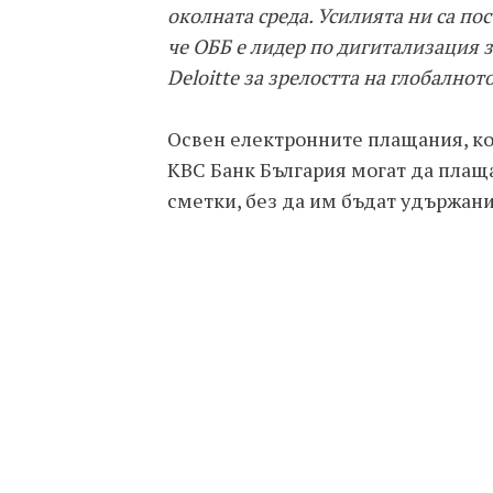
околната среда. Усилията ни са пос
че ОББ е лидер по дигитализация з
Deloitte за зрелостта на глобално
Освен електронните плащания, кои
КВС Банк България могат да плаща
сметки, без да им бъдат удържани