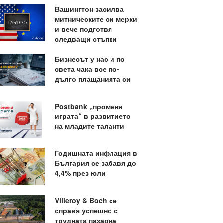
Вашингтон засилва
митническите си мерки
и вече подготвя
следващи стъпки
Бизнесът у нас и по
света чака все по-
дълго плащанията си
Postbank „променя
играта“ в развитието
на младите таланти
Годишната инфлация в
България се забавя до
4,4% през юли
Villeroy & Boch се
справя успешно с
трудната пазарна