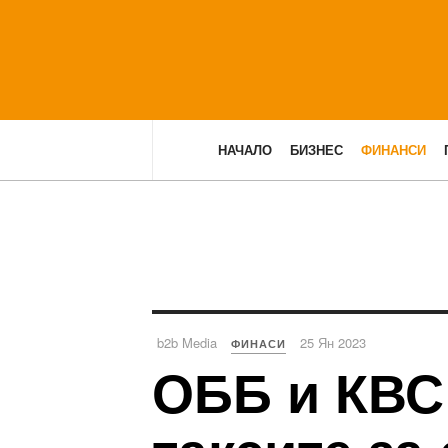
НАЧАЛО
БИЗНЕС
ФИНАНСИ
b2b Media
25 Ян 2023
ФИНАСИ
ОББ и КВС