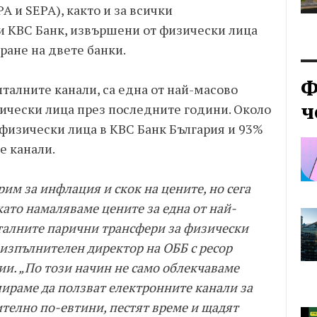
А и SEPA), както и за всички
и КВС Банк, извършени от физически лица
ране на двете банки.
Ф
талните канали, са една от най-масово
ч
зически лица през последните години. Около
физически лица в КВС Банк България и 93%
е канали.
им за инфлация и скок на цените, но сега
като намаляваме цените за една от най-
талните парични трансфери за физически
 изпълнителен директор на ОББ с ресор
ии. „По този начин не само облекчаваме
лираме да ползват електронните канали за
ително по-евтини, пестят време и щадят