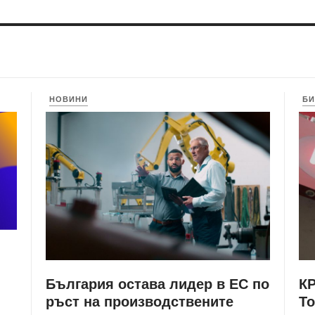
НОВИНИ
БИ
България остава лидер в ЕС по
КР
ръст на производствените
Т