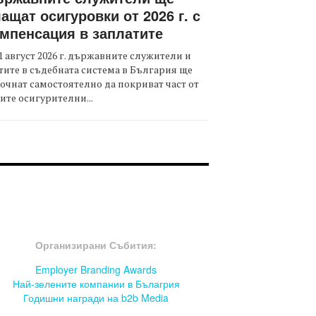
ащат осигуровки от 2026 г. с
мпенсация в заплатите
1 август 2026 г. държавните служители и
тите в съдебната система в България ще
очнат самостоятелно да покриват част от
ите осигурителни...
OOTER-СЪБИТИЯ
Организирани Събития:
Employer Branding Awards
Най-зелените компании в Бълагрия
Годишни награди на b2b Media