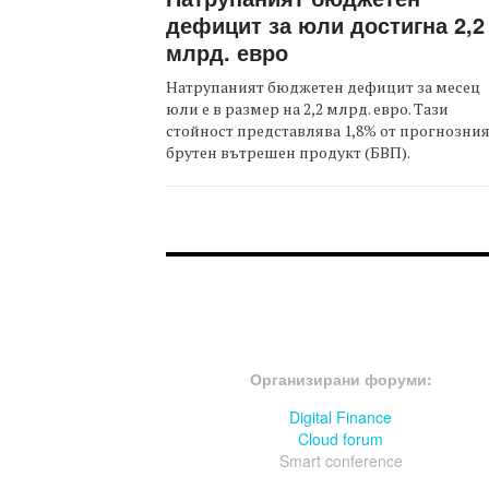
дефицит за юли достигна 2,2
млрд. евро
Натрупаният бюджетен дефицит за месец
юли е в размер на 2,2 млрд. евро. Тази
стойност представлява 1,8% от прогнозни
брутен вътрешен продукт (БВП).
FOOTER-ФОРУМИ
Организирани форуми:
Digital Finance
Cloud forum
Smart conference