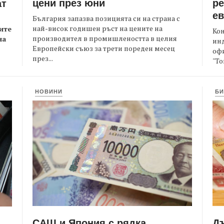
цени през юни
ре
ат
е
България запазва позицията си на страна с
най-висок годишен ръст на цените на
ите
Кон
производител в промишлеността в целия
на
ин
Европейски съюз за трети пореден месец
офи
през...
"То
НОВИНИ
БИ
САЩ и Япония с рядка
Д