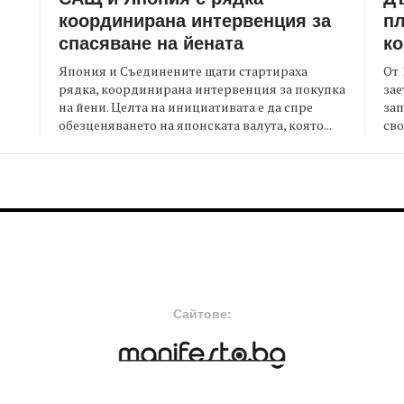
координирана интервенция за
пл
спасяване на йената
ко
Япония и Съединените щати стартираха
От 
рядка, координирана интервенция за покупка
зае
на йени. Целта на инициативата е да спре
зап
я
обезценяването на японската валута, която...
сво
FOOTER-MIDDLE
F
Сайтове: