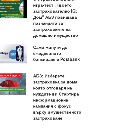
игра-тест „Твоето
застрахователно IQ:
Дом“ АБЗ повишава
познанията за
застраховките на
домашно имущество
Само минути до
ежедневното
банкиране с Postbank
АБЗ: Изберете
застраховка за дома,
която отговаря на
нуждите ви Стартира
информационна
кампания с фокус
върху имущественото
застраховане