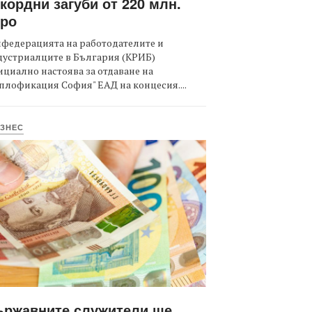
кордни загуби от 220 млн.
вро
федерацията на работодателите и
дустриалците в България (КРИБ)
циално настоява за отдаване на
плофикация София" ЕАД на концесия....
ЗНЕС
ържавните служители ще