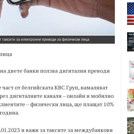
 таксите за електронни преводи за физически лица
 лица
 на двете банки ползва дигитални преводи
е част от белгийската КВС Груп, намаляват
рез дигиталните канали – онлайн и мобилно
. клиентите – физически лица, ще плащат 10%
 година.
.01.2023 и важи за таксите за междубанкови