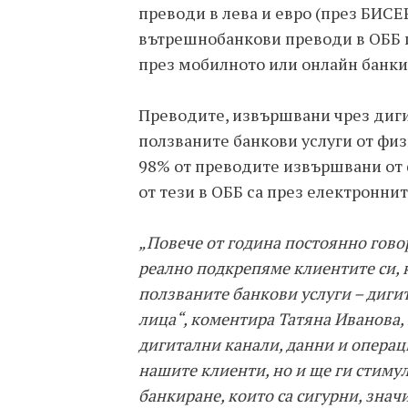
преводи в лева и евро (през БИСЕР
вътрешнобанкови преводи в ОББ 
през мобилното или онлайн банки
Преводите, извършвани чрез диги
ползваните банкови услуги от фи
98% от преводите извършвани от 
от тези в ОББ са през електроннит
„Повече от година постоянно говор
реално подкрепяме клиентите си, 
ползваните банкови услуги – диги
лица“, коментира Татяна Иванова,
дигитални канали, данни и операц
нашите клиенти, но и ще ги стиму
банкиране, които са сигурни, знач