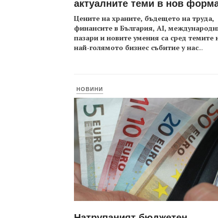
актуалните теми в нов форм
Цените на храните, бъдещето на труда,
финансите в България, AI, международн
пазари и новите умения са сред темите 
най-голямото бизнес събитие у нас
...
НОВИНИ
Натрупаният бюджетен