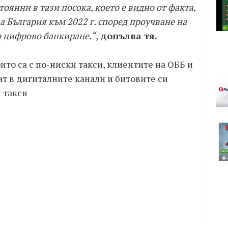
тоянни в тази посока, което е видно от факта,
а България към 2022 г. според проучване на
то цифрово банкиране.“
,
допълва тя.
то са с по-ниски такси, клиентите на ОББ и
т в дигиталните канали и битовите си
 такси