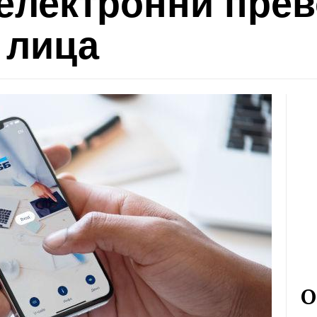
 електронни прев
 лица
О