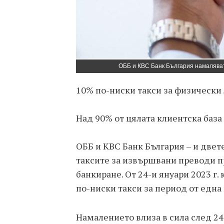
ОББ и КВС Банк България намаляват
10% по-ниски такси за физически
Над 90% от цялата клиентска база
ОББ и КВС Банк България – и двет
таксите за извършвани преводи п
банкиране. От 24-и януари 2023 г
по-ниски такси за период от една
Намалението влиза в сила след 24