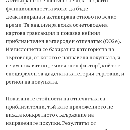
Активирането е напълно безплатно, като
функционалността може да бъде
деактивирана и активирана отново по всяко
време. Тя анализира всяка осчетоводена
картова трансакция и показва нейния
приблизителен въглероден отпечатък (CO2e).
Изчисленията се базират на категорията на
търговеца, от когото е направена покупката, и
се умножават по „емисионен фактор“, който е
специфичен за дадената категория търговци, и
регион на покупката.
Показаните стойности на отпечатъка са
приблизителни, тъй като приложението не
вижда конкретното съдържание на
направените покупки. Резултатът от