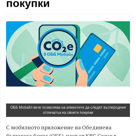
покупки
ОББ Мобайл вече позволява на клиентите да следят въглеродния
отпечатък на своите покупки
С мобилното приложение на Обединена
българска банка (ОББ), част от KBC Group в