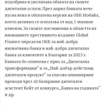
подобрява и увеличава обхвата на своите
дигитални услуги. През април банката вече
пусна нова и обогатена версия на ОББ Мобайл,
което активно се използва от над 1 милион
клиенти. За своите постижения в областта на
иновациите престижното издание Global
Finance определи ОББ за най-добра
иновативна банка и най-добра дигитална
банка за клиентите в България за 2025 г.
Банката бе отличена с приз за „Дигитална
трансформация“ и за „Най-добър действащ
дигитален продукт“ за гласово инициирани
преводи чрез AI базирания дигитален
асистент Кейт от конкурса „Банка на годината“
и др.