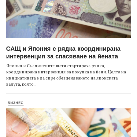
САЩ и Япония с рядка координирана
интервенция за спасяване на йената
Япония и Съединените щати стартираха рядка,
координирана интервенция за покупка на йени. Целта на
инициативата е да спре обезценяването на японската
валута, която...
БИЗНЕС