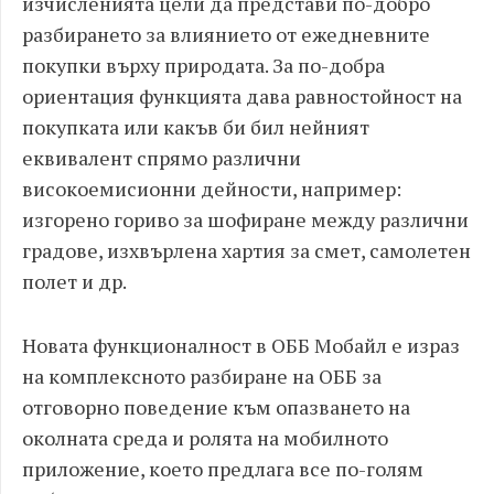
изчисленията цели да представи по-добро
разбирането за влиянието от ежедневните
покупки върху природата. За по-добра
ориентация функцията дава равностойност на
покупката или какъв би бил нейният
еквивалент спрямо различни
високоемисионни дейности, например:
изгорено гориво за шофиране между различни
градове, изхвърлена хартия за смет, самолетен
полет и др.
Новата функционалност в ОББ Мобайл е израз
на комплексното разбиране на ОББ за
отговорно поведение към опазването на
околната среда и ролята на мобилното
приложение, което предлага все по-голям