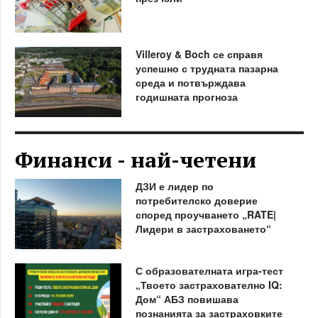
Villeroy & Boch се справя
успешно с трудната пазарна
среда и потвърждава
годишната прогноза
Финанси - най-четени
ДЗИ е лидер по
потребителско доверие
според проучването „RATE|
Лидери в застраховането“
С образователната игра-тест
„Твоето застрахователно IQ:
Дом“ АБЗ повишава
познанията за застраховките