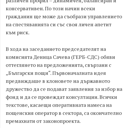
различен профил – динамичен, балансиран и
консервативен. По този начин всеки
гражданин ще може да съобрази управлението
на спестяванията си със своя личен апетит
към риск.
В хода на заседанието председателят на
комисията Деница Сачева (ГЕРБ-СДС) обяви
оттеглянето на предложенията, свързани с
„Български пощи“. Първоначалната идея
предвиждаше в клоновете на държавното
дружество да се подават заявления за избор на
фонд и да се провеждат консултации. Всички
текстове, касаещи оперативната намеса на
пощенския оператор в сектора, са окончателно
премахнати от законопроекта.