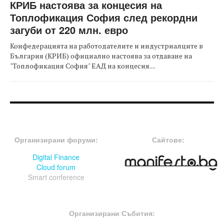
КРИБ настоява за концесия на
Топлофикация София след рекордни
загуби от 220 млн. евро
Конфедерацията на работодателите и индустриалците в
България (КРИБ) официално настоява за отдаване на
"Топлофикация София" ЕАД на концесия....
FOOTER-ФОРУМИ
FOOTER-MIDDLE
Организирани форуми:
Сайтове:
Digital Finance
Cloud forum
Smart conference
FOOTER-СЪБИТИЯ
Организирани Събития: