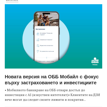
Новата версия на ОББ Мобайл с фокус
върху застраховането и инвестициите
• Мобилното банкиране на ОББ отваря достъп до
инвестиции с AI (изкуствен интетелкт)• Клиентите на ДЗИ
вече могат да следят своите лимити и покрития...