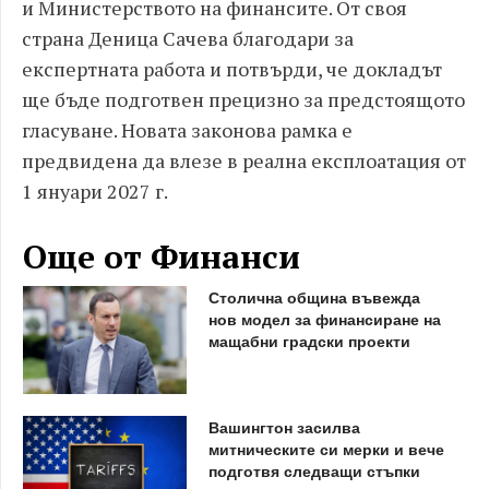
и Министерството на финансите. От своя
страна Деница Сачева благодари за
експертната работа и потвърди, че докладът
ще бъде подготвен прецизно за предстоящото
гласуване. Новата законова рамка е
предвидена да влезе в реална експлоатация от
1 януари 2027 г.
Още от Финанси
Столична община въвежда
нов модел за финансиране на
мащабни градски проекти
Вашингтон засилва
митническите си мерки и вече
подготвя следващи стъпки