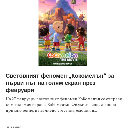
Световният феномен „Кокомелън“ за
първи път на голям екран през
февруари
На 27 февруари световният феномен КоКомелън се отправя
към големия екран с КоКомелън: Филмът – изцяло ново
приключение, изпълнено с музика, емоция и...
БИЗНЕС