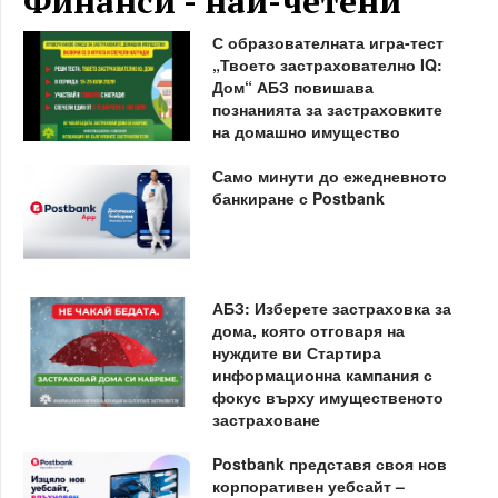
Финанси - най-четени
С образователната игра-тест
„Твоето застрахователно IQ:
Дом“ АБЗ повишава
познанията за застраховките
на домашно имущество
Само минути до ежедневното
банкиране с Postbank
АБЗ: Изберете застраховка за
дома, която отговаря на
нуждите ви Стартира
информационна кампания с
фокус върху имущественото
застраховане
Postbank представя своя нов
корпоративен уебсайт –