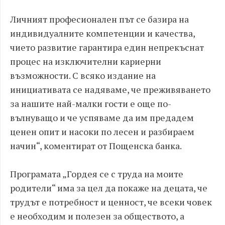
Личният професионален път се базира на
индивидуалните компетенции и качества,
чието развитие гарантира един непрекъснат
процес на изключителни кариерни
възможности. С всяко издание на
инициативата се надяваме, че преживяването
за нашите най-малки гости е още по-
вълнуващо и че успяваме да им предадем
ценен опит и насоки по лесен и разбираем
начин“, коментират от Пощенска банка.
Програмата „Гордея се с труда на моите
родители“ има за цел да покаже на децата, че
трудът е потребност и ценност, че всеки човек
е необходим и полезен за обществото, а