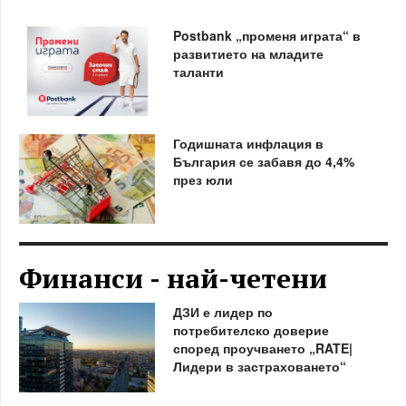
Postbank „променя играта“ в
развитието на младите
таланти
Годишната инфлация в
България се забавя до 4,4%
през юли
Финанси - най-четени
ДЗИ е лидер по
потребителско доверие
според проучването „RATE|
Лидери в застраховането“