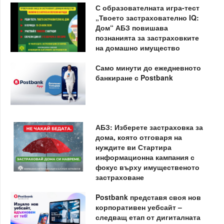
С образователната игра-тест
„Твоето застрахователно IQ:
Дом“ АБЗ повишава
познанията за застраховките
на домашно имущество
Само минути до ежедневното
банкиране с Postbank
АБЗ: Изберете застраховка за
дома, която отговаря на
нуждите ви Стартира
информационна кампания с
фокус върху имущественото
застраховане
Postbank представя своя нов
корпоративен уебсайт –
следващ етап от дигиталната