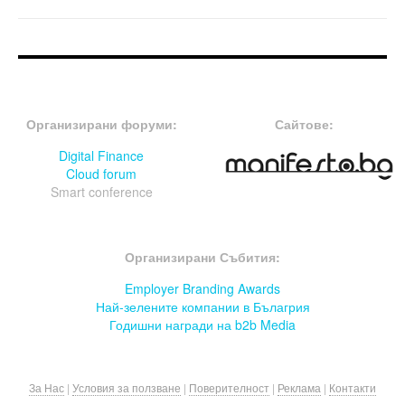
FOOTER-ФОРУМИ
FOOTER-MIDDLE
Организирани форуми:
Сайтове:
Digital Finance
Cloud forum
Smart conference
FOOTER-СЪБИТИЯ
Организирани Събития:
Employer Branding Awards
Най-зелените компании в Бълагрия
Годишни награди на b2b Media
За Нас
|
Условия за ползване
|
Поверителност
|
Реклама
|
Контакти