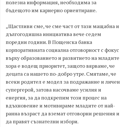
полезна информация, необходима за
бъдещото им кариерно ориентиране.
„Щастливи сме, че сме част от тази мащабна и
дългогодишна инициатива вече седем
поредни години. В Пощенска банка
корпоративната социална отговорност с фокус
върху образованието и развитието на младите
хора е водещ приоритет, защото вярваме, че
децата са нашето по-добро утре. Смятаме, че
всеки родител е модел за подражание и личен
супергерой, затова насочваме усилия и
енергия, за да подкрепим този процес на
вдъхновение и мотивираме младите от най-
ранна възраст да вземат отговорни решения и
да правят съзнателни избори.