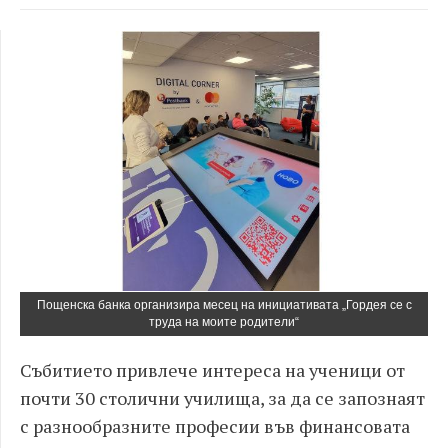
Пощенска банка организира месец на инициативата „Гордея се с
труда на моите родители“
Събитието привлече интереса на ученици от
почти 30 столични училища, за да се запознаят
с разнообразните професии във финансовата