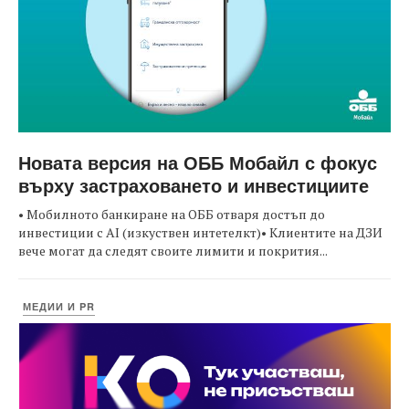
Новата версия на ОББ Мобайл с фокус
върху застраховането и инвестициите
• Мобилното банкиране на ОББ отваря достъп до
инвестиции с AI (изкуствен интетелкт)• Клиентите на ДЗИ
вече могат да следят своите лимити и покрития...
МЕДИИ И PR