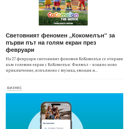
Световният феномен „Кокомелън“ за
първи път на голям екран през
февруари
На 27 февруари световният феномен КоКомелън се отправя
към големия екран с КоКомелън: Филмът – изцяло ново
приключение, изпълнено с музика, емоция и...
БИЗНЕС