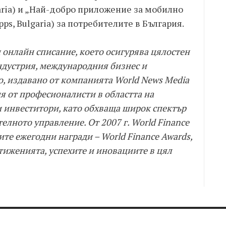
garia) и „Най-добро приложение за мобилно
ps, Bulgaria) за потребителите в България.
и онлайн списание, което осигурява цялостен
ндустрия, международния бизнес и
, издавано от компанията World News Media
ия от професионалисти в областта на
 инвеститори, като обхваща широк спектър
телното управление. От 2007 г. World Finance
те ежегодни награди – World Finance Awards,
стиженията, успехите и иновациите в цял