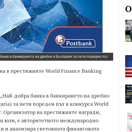
О
банка в банкирането на дребно в България за пети пореден път
на в престижните World Finance Banking
 „Най-добра банка в банкирането на дребно
lgaria) за пети пореден път в конкурса World
г. Организатор на престижните награди,
сец юли, е авторитетното международно
ди и анализира световната финансовата