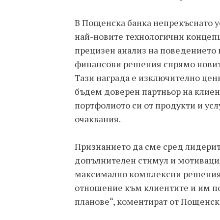
В Пощенска банка непрекъснато 
най-новите технологични концепц
прецизен анализ на поведението 
финансови решения спрямо новите
Тази награда е изключително ценн
бъдем доверен партньор на клиен
портфолиото си от продукти и усл
очаквания.
Признанието да сме сред лидерите
допълнителен стимул и мотиваци
максимално комплексни решения,
отношение към клиентите и им по
планове“, коментират от Пощенск