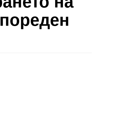
рането на
 пореден