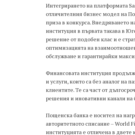
Интегрирането на платформата Sal
отличителния бизнес модел на По
приза в конкурса. Внедряването 
институция в първата такава в Ю
решение от подобен клас и е стра
оптимизацията на взаимоотношени
обслужване и гарантирайки макси
Финансовата институция продълж
и услуги, които са без аналог на 
клиентите. Те са част от дългосро
решения и иновативни канали на 
Пощенска банка е носител на нагр
авторитетното списание – World Fin
институцията е отличена в двете 