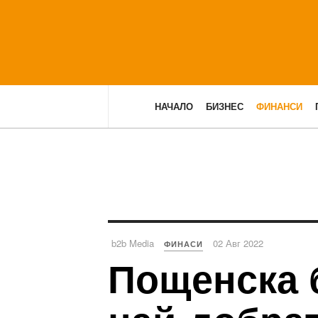
НАЧАЛО
БИЗНЕС
ФИНАНСИ
b2b Media
02 Авг 2022
ФИНАСИ
Пощенска б