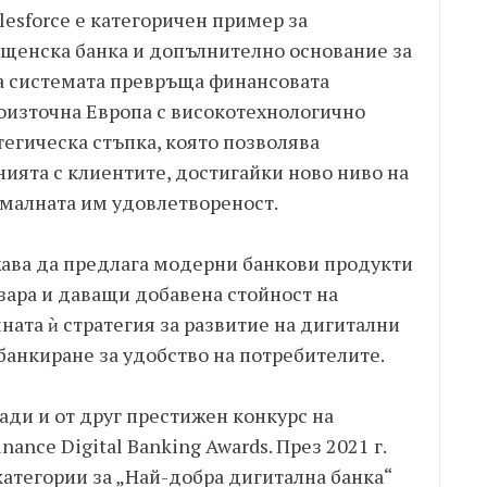
esforce е категоричен пример за
щенска банка и допълнително основание за
на системата превръща финансовата
гоизточна Европа с високотехнологично
тегическа стъпка, която позволява
ята с клиентите, достигайки ново ниво на
малната им удовлетвореност.
ава да предлага модерни банкови продукти
пазара и даващи добавена стойност на
чната ѝ стратегия за развитие на дигитални
банкиране за удобство на потребителите.
ади и от друг престижен конкурс на
ance Digital Banking Awards. През 2021 г.
категории за „Най-добра дигитална банка“