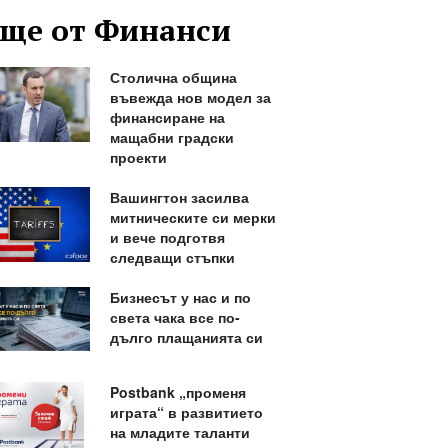
ще от Финанси
Столична община
въвежда нов модел за
финансиране на
мащабни градски
проекти
Вашингтон засилва
митническите си мерки
и вече подготвя
следващи стъпки
Бизнесът у нас и по
света чака все по-
дълго плащанията си
Postbank „променя
играта“ в развитието
на младите таланти