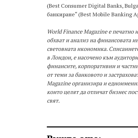
(Best Consumer Digital Banks, Bul
банкиране“ (Best Mobile Banking Ap
World Finance Magazine е печатно 
обхват и анализ на финансовата и
световната икономика. Списанието
в Лондон, е насочено към аудитор
финансите, корпоративни и частни
от теми за банковото и застрахова
Magazine организира и едноименни
които целят да отличат бизнес по
свят.