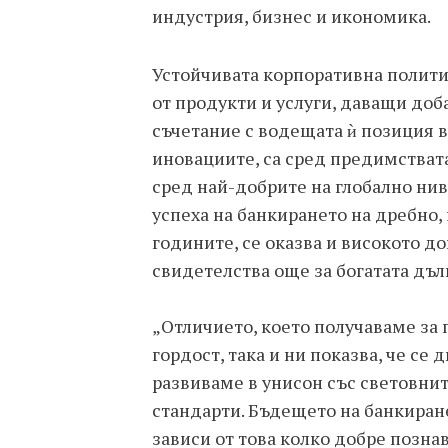
индустрия, бизнес и икономика.
Устойчивата корпоративна полити
от продукти и услуги, даващи доб
съчетание с водещата ѝ позиция 
иновациите, са сред предимстват
сред най-добрите на глобално нив
успеха на банкирането на дребно
годините, се оказва и високото до
свидетелства още за богатата дъ
„Отличието, което получаваме за 
гордост, така и ни показва, че се
развиваме в унисон със световн
стандарти. Бъдещето на банкиран
зависи от това колко добре позна