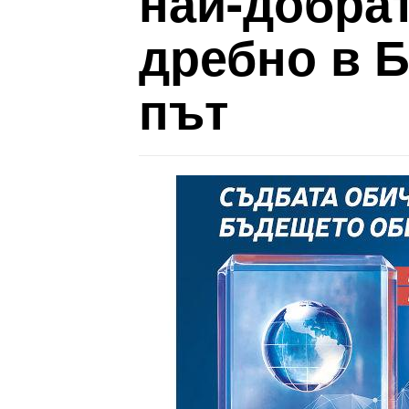
най-добрат
дребно в Б
път