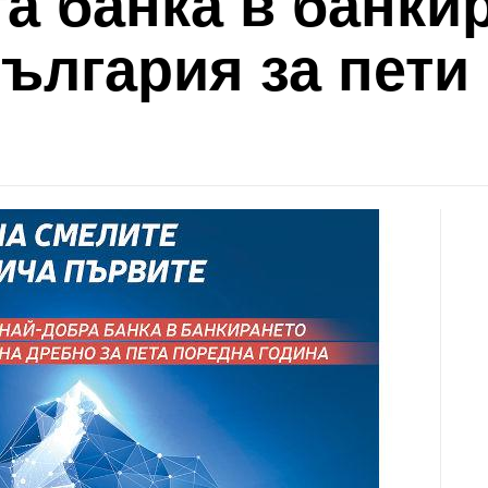
а банка в банки
ългария за пети