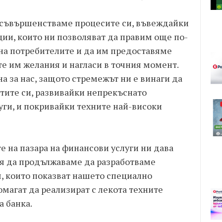
усъвършенстваме процесите си, въвеждайки
ии, които ни позволяват да правим още по-
на потребителите и да им предоставяме
 им желания и нагласи в точния момент.
а за нас, защото стремежът ни е винаги да
тите си, развивайки непрекъснато
уги, и покривайки техните най-високи
 на пазара на финансови услуги ни дава
я да продължаваме да разработваме
 които показват нашето специално
магат да реализират с лекота техните
а банка.