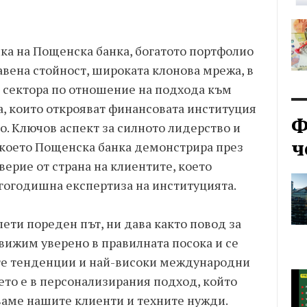
ка на Пощенска банка, богатото портфолио
авена стойност, широката клонова мрежа, в
в сектора по отношение на подхода към
а, които открояват финансовата институция
Ф
о. Ключов аспект за силното лидерство и
ч
, което Пощенска банка демонстрира през
верие от страна на клиентите, което
лгогодишна експертиза на институцията.
пети пореден път, ни дава както повод за
 движим уверено в правилната посока и се
ите тенденции и най-високи международни
ето е в персонализирания подход, който
ваме нашите клиенти и техните нужди.