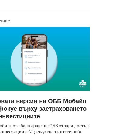
ЗНЕС
вата версия на ОББ Мобайл
фокус върху застраховането
инвестициите
обилното банкиране на ОББ отваря достъп
инвестиции с AI (изкуствен интетелкт)•