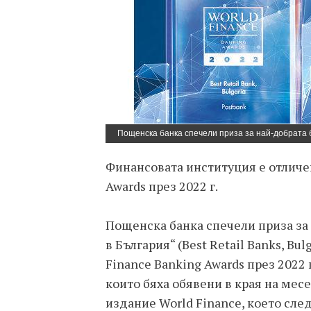
Пощенска банка спечели приза за най-добрата 
Финансовата институция е отличе
Awards през 2022 г.
Пощенска банка спечели приза за
в България“ (Best Retail Banks, Bu
Finance Banking Awards през 2022 
които бяха обявени в края на ме
издание World Finance, което сле