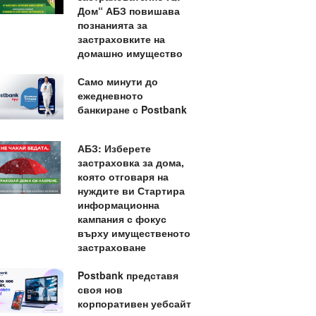
Дом“ АБЗ повишава
познанията за
застраховките на
домашно имущество
Само минути до
ежедневното
банкиране с Postbank
АБЗ: Изберете
застраховка за дома,
която отговаря на
нуждите ви Стартира
информационна
кампания с фокус
върху имущественото
застраховане
Postbank представя
своя нов
корпоративен уебсайт