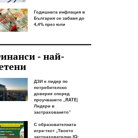
Годишната инфлация в
България се забавя до
4,4% през юли
инанси - най-
етени
ДЗИ е лидер по
потребителско
доверие според
проучването „RATE|
Лидери в
застраховането“
С образователната
игра-тест „Твоето
застрахователно IQ: