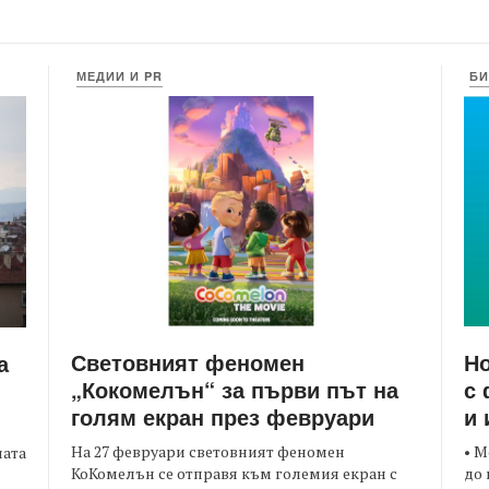
МЕДИИ И PR
БИ
Световният феномен
Но
а
„Кокомелън“ за първи път на
с 
голям екран през февруари
и 
На 27 февруари световният феномен
• М
ната
КоКомелън се отправя към големия екран с
до 