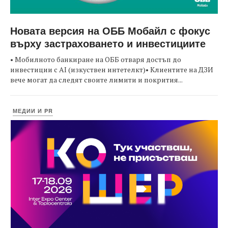
Новата версия на ОББ Мобайл с фокус
върху застраховането и инвестициите
• Мобилното банкиране на ОББ отваря достъп до
инвестиции с AI (изкуствен интетелкт)• Клиентите на ДЗИ
вече могат да следят своите лимити и покрития...
МЕДИИ И PR