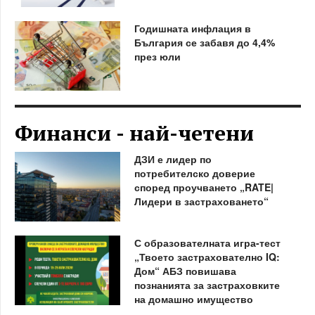
Годишната инфлация в
България се забавя до 4,4%
през юли
Финанси - най-четени
ДЗИ е лидер по
потребителско доверие
според проучването „RATE|
Лидери в застраховането“
С образователната игра-тест
„Твоето застрахователно IQ:
Дом“ АБЗ повишава
познанията за застраховките
на домашно имущество