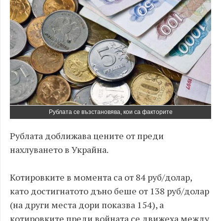
Рублата се възстановява, кои са факторите
Рублата доближава цените от преди
нахлуването в Украйна.
Котировките в момента са от 84 руб/долар,
като достигнатото дъно беше от 138 руб/долар
(на други места дори показва 154), а
котировките преди войната се движеха между