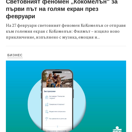
Световният феномен „Кокомелън“ за
първи път на голям екран през
февруари
На 27 февруари световният феномен КоКомелън се отправя
към големия екран с КоКомелън: Филмът – изцяло ново
приключение, изпълнено с музика, емоция и...
БИЗНЕС