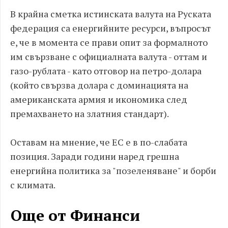
В крайна сметка истинската валута на Руската
федерация са енергийните ресурси, въпросът
е, че в момента се прави опит за формалното
им свързване с официалната валута - оттам и
газо-рублата - като отговор на петро-долара
(който свързва долара с доминацията на
американската армия и икономика след
премахването на златния стандарт).
Оставам на мнение, че ЕС е в по-слабата
позиция. Заради години наред грешна
енергийна политика за "позеленяване" и борби
с климата.
Още от Финанси