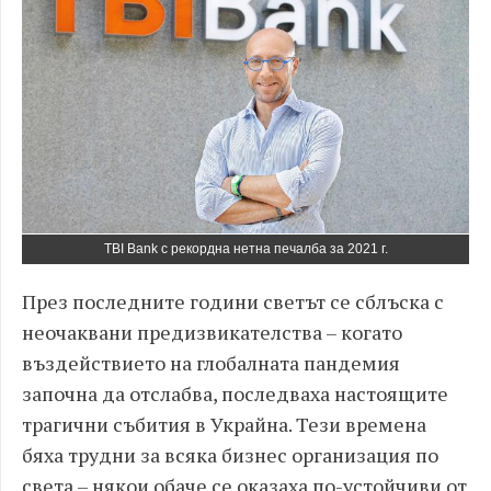
TBI Bank с рекордна нетна печалба за 2021 г.
През последните години светът се сблъска с
неочаквани предизвикателства – когато
въздействието на глобалната пандемия
започна да отслабва, последваха настоящите
трагични събития в Украйна. Тези времена
бяха трудни за всяка бизнес организация по
света – някои обаче се оказаха по-устойчиви от