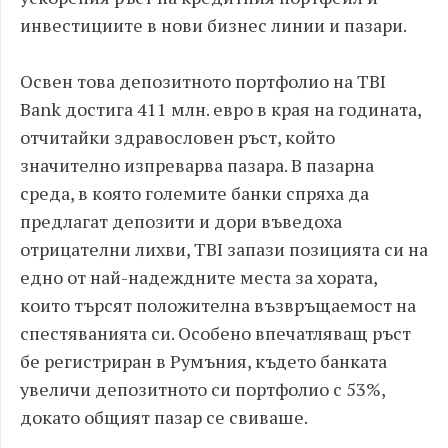
инвестициите в нови бизнес линии и пазари.
Освен това депозитното портфолио на TBI
Bank достига 411 млн. евро в края на годината,
отчитайки здравословен ръст, който
значително изпреварва пазара. В пазарна
среда, в която големите банки спряха да
предлагат депозити и дори въведоха
отрицателни лихви, TBI запази позицията си на
едно от най-надеждните места за хората,
които търсят положителна възвръщаемост на
спестяванията си. Особено впечатляващ ръст
бе регистриран в Румъния, където банката
увеличи депозитното си портфолио с 53%,
докато общият пазар се свиваше.