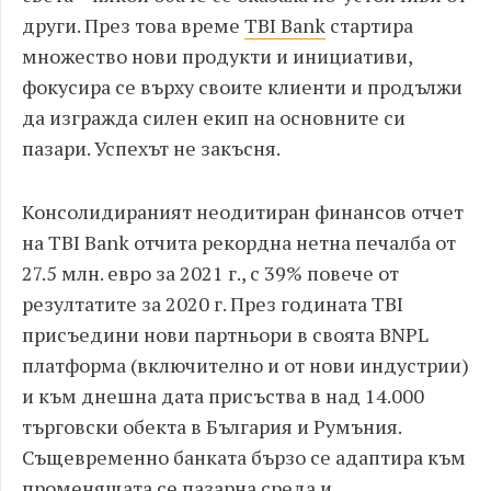
други. През това време
TBI Bank
стартира
множество нови продукти и инициативи,
фокусира се върху своите клиенти и продължи
да изгражда силен екип на основните си
пазари. Успехът не закъсня.
Консолидираният неодитиран финансов отчет
на TBI Bank отчита рекордна нетна печалба от
27.5 млн. евро за 2021 г., с 39% повече от
резултатите за 2020 г. През годината TBI
присъедини нови партньори в своята BNPL
платформа (включително и от нови индустрии)
и към днешна дата присъства в над 14.000
търговски обекта в България и Румъния.
Същевременно банката бързо се адаптира към
променящата се пазарна среда и