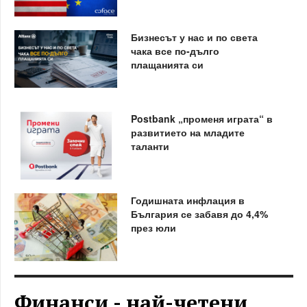
Бизнесът у нас и по света
чака все по-дълго
плащанията си
Postbank „променя играта“ в
развитието на младите
таланти
Годишната инфлация в
България се забавя до 4,4%
през юли
Финанси - най-четени