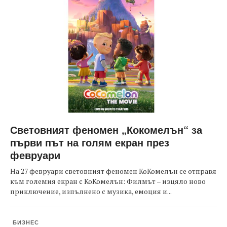
Световният феномен „Кокомелън“ за
първи път на голям екран през
февруари
На 27 февруари световният феномен КоКомелън се отправя
към големия екран с КоКомелън: Филмът – изцяло ново
приключение, изпълнено с музика, емоция и...
БИЗНЕС