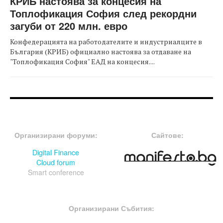
КРИБ настоява за концесия на
Топлофикация София след рекордни
загуби от 220 млн. евро
Конфедерацията на работодателите и индустриалците в
България (КРИБ) официално настоява за отдаване на
"Топлофикация София" ЕАД на концесия....
FOOTER-ФОРУМИ
FOOTER-MIDDLE
Организирани форуми:
Сайтове:
Digital Finance
Cloud forum
Smart conference
FOOTER-СЪБИТИЯ
Организирани Събития: