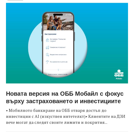
Новата версия на ОББ Мобайл с фокус
върху застраховането и инвестициите
• Мобилното банкиране на ОББ отваря достъп до
инвестиции с AI (изкуствен интетелкт)• Клиентите на ДЗИ
вече могат да следят своите лимити и покрития...