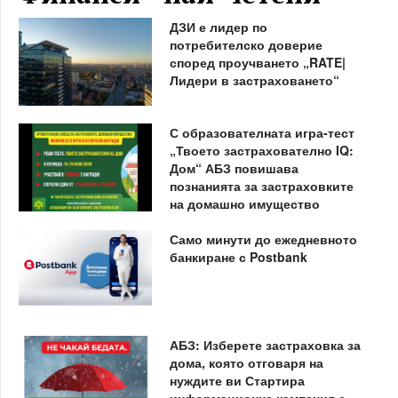
ДЗИ е лидер по
потребителско доверие
според проучването „RATE|
Лидери в застраховането“
С образователната игра-тест
„Твоето застрахователно IQ:
Дом“ АБЗ повишава
познанията за застраховките
на домашно имущество
Само минути до ежедневното
банкиране с Postbank
АБЗ: Изберете застраховка за
дома, която отговаря на
нуждите ви Стартира
информационна кампания с