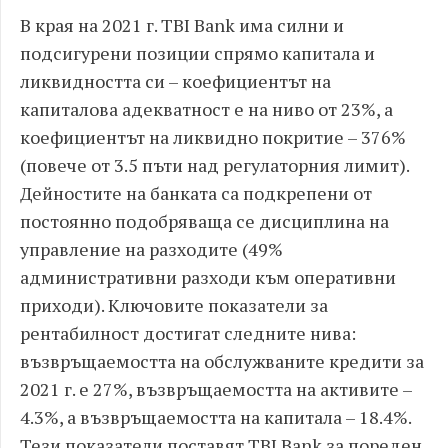
В края на 2021 г. TBI Bank има силни и
подсигурени позиции спрямо капитала и
ликвидността си – коефициентът на
капиталова адекватност е на ниво от 23%, а
коефициентът на ликвидно покритие – 376%
(повече от 3.5 пъти над регулаторния лимит).
Дейностите на банката са подкрепени от
постоянно подобряваща се дисциплина на
управление на разходите (49%
административни разходи към оперативни
приходи). Ключовите показатели за
рентабилност достигат следните нива:
възвръщаемостта на обслужваните кредити за
2021 г. е 27%, възвръщаемостта на активите –
4.3%, а възвръщаемостта на капитала – 18.4%.
Тези показатели поставят TBI Bank за пореден