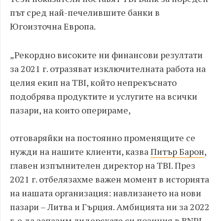
път сред най-печелившите банки в
Югоизточна Европа.
„Рекордно високите ни финансови резултати
за 2021 г. отразяват изключителната работа на
целия екип на TBI, който непрекъснато
подобрява продуктите и услугите на всички
пазари, на които оперираме,
отговаряйки на постоянно променящите се
нужди на нашите клиенти, казва
Питър Барон
,
главен изпълнителен директор на TBI. През
2021 г. отбелязахме важен момент в историята
на нашата организация: навлизането на нови
пазари – Литва и Гърция. Амбицията ни за 2022
г. е да запазим лидерската си позиция в BNPL