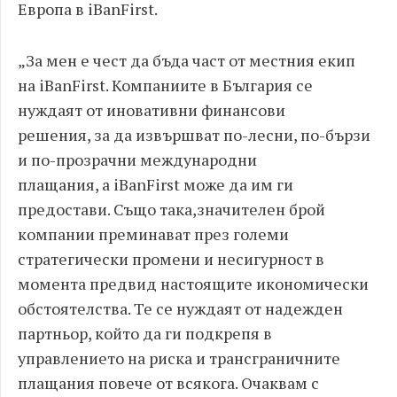
Европа в
iBanFirst.
„
За мен е чест
да бъда част от местния екип
на
iBanFirst.
Компаниите в България се
нуждаят от иновативни финансови
решения
,
за да извършват по
-
лесни
,
по
-
бързи
и по
-
прозрачни международни
плащания
,
а
iBanFirst
може да им ги
предостави
.
Също така
,
значителен
брой
компании преминават през големи
стратегически промени и несигурност в
момента предвид настоящите икономически
обстоятелства
.
Те се нуждаят от надежден
партньор
,
който да ги подкрепя в
управлението на риска и трансграничните
плащания повече от всякога
.
Очаквам с