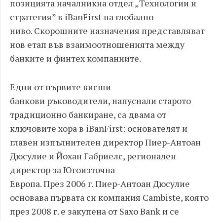
позицията
началник
на отдел
„Технологии и
стратегия
”
в
iBanFirst
на глобално
ниво
.
Скорош
ните назначения представляват
нов етап във взаимоотношенията между
банките и финтех компаниите
.
Едни от първите висши
банкови
ръководители
,
напуснали старото
традиционно банкиране
,
са двама от
ключовите хора в
iBanFirst:
основателят и
главен изпълнителен директор Пиер
-
Антоан
Дюсулие и Йохан Габриелс
,
регионален
директор за Югоизточна
Европа
.
През
2006
г
.
Пиер
-
Антоан Дюсулие
основава първата си компания
Cambiste,
която
през
2008
г
.
е закупена от
Saxo Bank
и се