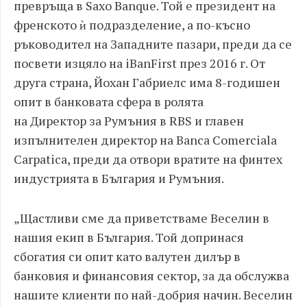
превръща в
Saxo Banque.
Той е президент на
френското ѝ подразделение
,
а по
-
късно
ръководител на Западните пазари
,
преди да се
посвети изцяло на
iBanFirst
през
2016
г
.
От
друга страна
,
Йохан Габриелс има
8-
годишен
опит в банковата сфера в ролята
на
Директор
за Румъния в
RBS
и главен
изпълнителен директор на
Banca Comerciala
Carpatica,
преди да отвори вратите на финтех
индустрията в България и Румъния
.
„
Щастливи сме да приветстваме Веселин в
нашия екип в България
.
Той
допринася
с
богатия си опит
като валутен дилър
в
банковия и финансовия сектор
,
за да обслужва
нашите клиенти по най
-
добрия начин
.
Веселин