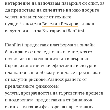
нетърпение да използвам пазарния си опит
,
за
да предоставя на клиентите ни най
-
добрите
услуги в зависимост от техните
нужди
.
”
,
сподели
Веселин Бекяров
,
главен
валутен дилър
за
България в
iBanFirst.
iBanFirst
предоставя
платформа за онлайн
банкиране
от последно поколение
,
която
позволява на компаниите да извършват
бързи
,
икономически ефективни
и сигурни
плащания в над
30
валути и да се предпазват
от валутни рискове
.
Разнообразието от
предлагани
те
финансови
услуги
,
прозрачността на търговските процеси
и подкрепата
,
предоставяна от финансов
екип
,
са ключови фактори за нарастващ
ия