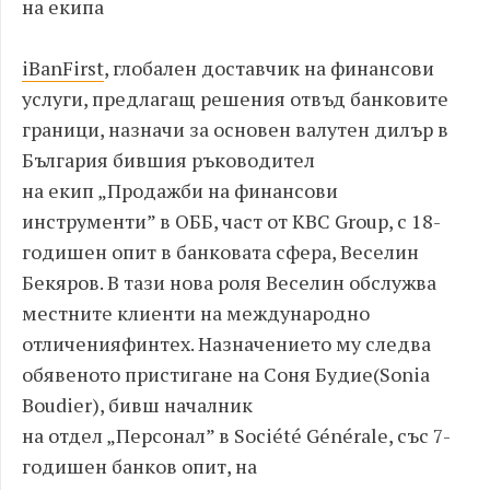
на екипа
iBanFirst
,
глобален доставчик на финансови
услуги
,
пред
лагащ
решения отвъд банковите
граници
,
назначи за основен валутен дилър в
България бившия ръководител
на
екип
„
Продажби на финансови
инструменти”
в ОББ
,
част от
KBC Group,
с
18-
годишен опит в банковата сфера
,
Веселин
Бекяров
.
В тази нова роля Веселин обслужва
местните клиенти на
международно
отличения
финтех
.
Назначението му следва
обявеното пристигане на Соня Будие
(
Sonia
Boudier
)
,
бивш началник
на
отдел
„
П
ерсонал
”
в
Soci
é
t
é
G
é
n
é
rale,
със
7-
годишен банков опит
,
на