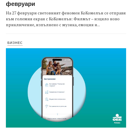
февруари
На 27 февруари световният феномен КоКомелън се отправя
към големия екран с КоКомелън: Филмът – изцяло ново
приключение, изпълнено с музика, емоция и...
БИЗНЕС