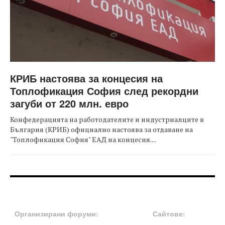
КРИБ настоява за концесия на
Топлофикация София след рекордни
загуби от 220 млн. евро
Конфедерацията на работодателите и индустриалците в
България (КРИБ) официално настоява за отдаване на
"Топлофикация София" ЕАД на концесия....
FOOTER-ФОРУМИ
FOOTER-MIDDLE
Организирани форуми:
Сайтове: