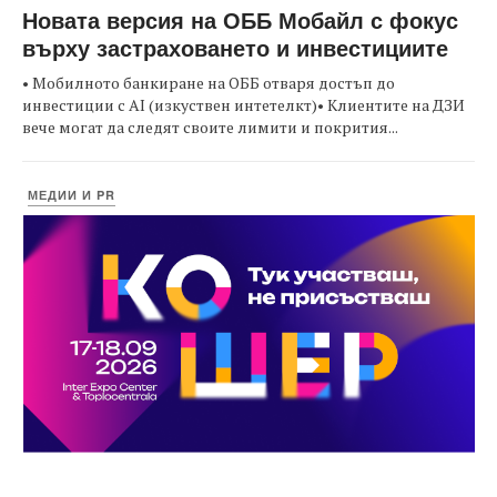
Новата версия на ОББ Мобайл с фокус
върху застраховането и инвестициите
• Мобилното банкиране на ОББ отваря достъп до
инвестиции с AI (изкуствен интетелкт)• Клиентите на ДЗИ
вече могат да следят своите лимити и покрития...
МЕДИИ И PR