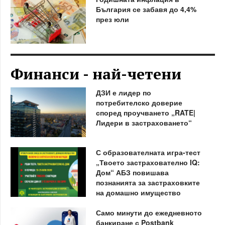
България се забавя до 4,4%
през юли
Финанси - най-четени
ДЗИ е лидер по
потребителско доверие
според проучването „RATE|
Лидери в застраховането“
С образователната игра-тест
„Твоето застрахователно IQ:
Дом“ АБЗ повишава
познанията за застраховките
на домашно имущество
Само минути до ежедневното
банкиране с Postbank