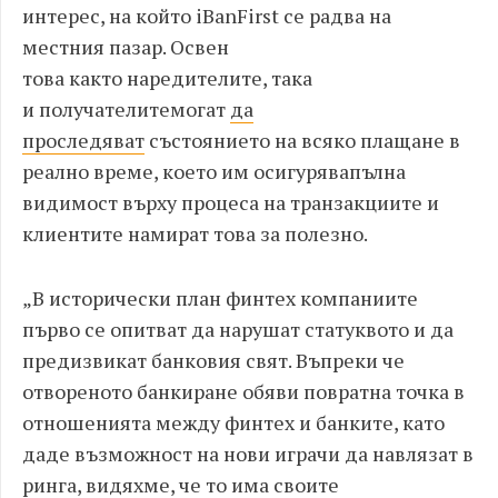
интерес
,
на ко
й
то
iBanFirst
се радва на
местния пазар
.
Освен
това
както
наредителите
,
така
и
получателите
могат
да
проследяват
състоянието на
всяко
плащан
е
в
реално време
,
което им
осигурява
пълна
видимост върху процеса на транзакциите и
клиентите намират това за полезно
.
„
В исторически план финтех компаниите
първо се опитват да нарушат статуквото и да
предизвикат банковия свят
.
Въпреки че
отвореното банкиране обяви повратна точка в
отношенията между финтех и банките
,
като
даде възможност на нови играчи да навлязат в
ринга
,
видяхме
,
че то има своите