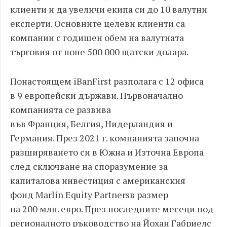
клиенти и да увеличи екипа си до
10
валутни
експерти
.
Основните целеви клиенти са
компании с годишен обем на валутната
търговия от поне
500 000
щатски долара
.
Понастоящем
iBanFirst
разполага с
12
офиса
в
9
европейски държави
.
Първ
o
начално
компанията се развива
във
Франция
,
Белгия
,
Нидерландия и
Германия
.
През
2021
г
.
компанията започна
разширяването си в Южна и Източна Европа
след
сключване на
споразумение
за
капиталова инвестиция
с американския
фонд
Marlin Equity Partners
в размер
на
200
млн
.
евро
.
През последните месеци под
регионалното ръководство на Йохан Габриелс