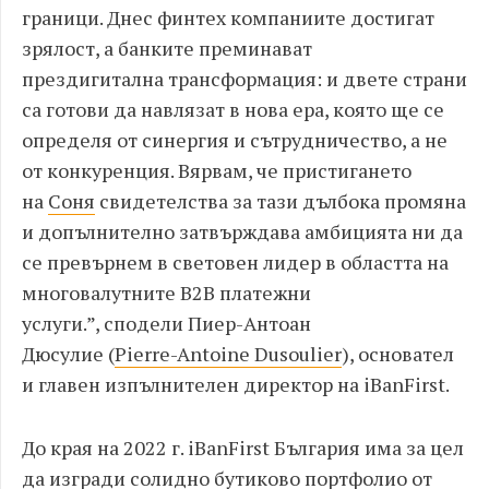
граници
.
Днес финтех
компаниите
достигат
зрялост
,
а банките
преминават
през
дигитална
трансформация
:
и двете страни
са готови да навлязат в нова ера
,
която ще се
определя от синергия и сътрудничество
,
а не
от конкуренция
.
Вярвам
,
че пристигането
на
Соня
свидетелства за тази дълбока промяна
и допълнително затвърждава амбицията ни да
се превърнем в световен лидер в областта на
многовалутните
B2B
платежни
услуги
.
”
,
сподели Пиер
-
Антоан
Дюсулие
(
Pierre-Antoine Dusoulier
)
,
основател
и главен изпълнителен директор на
iBanFirst.
До края на
2022
г
. iBanFirst
България има за цел
да изгради солидно бутиково портфолио от