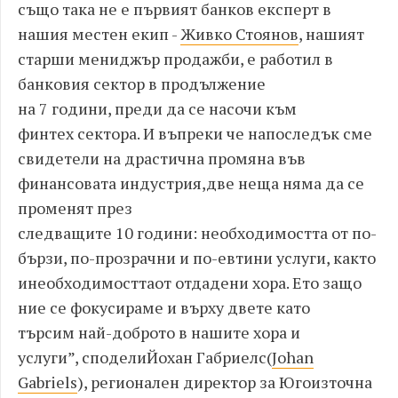
също така не е първият банков експерт в
нашия местен екип
-
Живко Стоянов
,
нашият
старши
мениджър
продажби
,
е работил в
банковия сектор в продължение
на
7
години
,
преди да се насочи към
финтех
сектора
.
И въпреки че напоследък сме
свидетели на драстична промяна във
финансовата индустрия
,
две неща няма да се
променят през
следващите
10
години
:
необходимостта от по
-
бързи
,
по
-
прозрачни и по
-
евтини услуги
,
както
и
необходимостта
от
отдадени хора
.
Ето защо
ние се фокусираме
и
върху двете
като
търсим
най
-
доброто в нашите хора и
услуги
”
,
сподели
Йохан Габриелс
(
Johan
Gabriels
)
,
регионален директор за Югоизточна