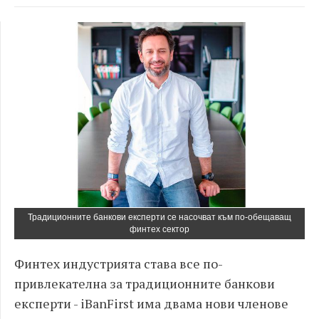
Традиционните банкови експерти се насочват към по-обещаващ
финтех сектор
Финтех индустрията става все по
-
привлекателна за традиционните банкови
експерти
- iBanFirst
има двама нови членове