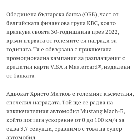
Обединена българска банка (ОББ), част от
белгийската финансова група КВС, която
празнува своята 30-годишнина през 2022,
връчи първата от големите си награди за
годината. Тя е обвързана с приключила
промоционална кампания за разплащания с
кредитни карти VISA и Mastercard®, издадени
от банката.
Адвокат Христо Митков е големият късметлия,
спечелил наградата. Той ще се радва на
изключителния автомобил Mustang Mach-E,
който постига ускорение от 0 до 100 км/ч за
едва 3,7 секунди, сравнимо с това на супер
автомобил.