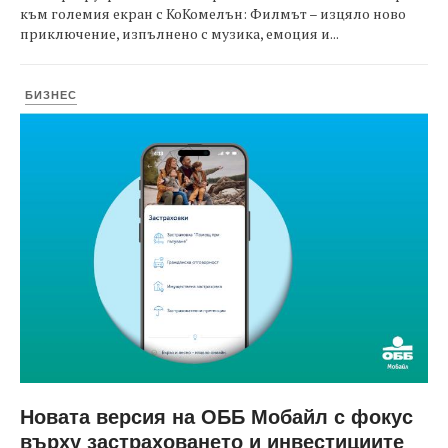
към големия екран с КоКомелън: Филмът – изцяло ново
приключение, изпълнено с музика, емоция и...
БИЗНЕС
Новата версия на ОББ Мобайл с фокус
върху застраховането и инвестициите