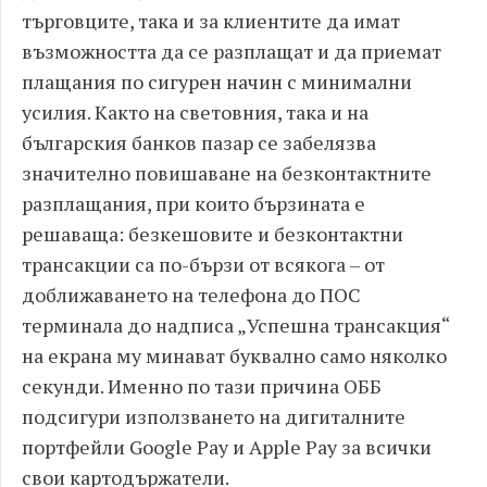
търговците, така и за клиентите да имат
възможността да се разплащат и да приемат
плащания по сигурен начин с минимални
усилия. Както на световния, така и на
българския банков пазар се забелязва
значително повишаване на безконтактните
разплащания, при които бързината е
решаваща: безкешовите и безконтактни
трансакции са по-бързи от всякога – от
доближаването на телефона до ПОС
терминала до надписа „Успешна трансакция“
на екрана му минават буквално само няколко
секунди. Именно по тази причина ОББ
подсигури използването на дигиталните
портфейли Google Pay и Apple Pay за всички
свои картодържатели.