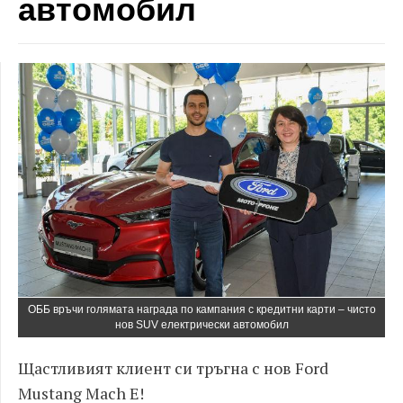
автомобил
ОББ връчи голямата награда по кампания с кредитни карти – чисто
нов SUV електрически автомобил
Щастливият клиент си тръгна с нов Ford
Mustang Mach E!