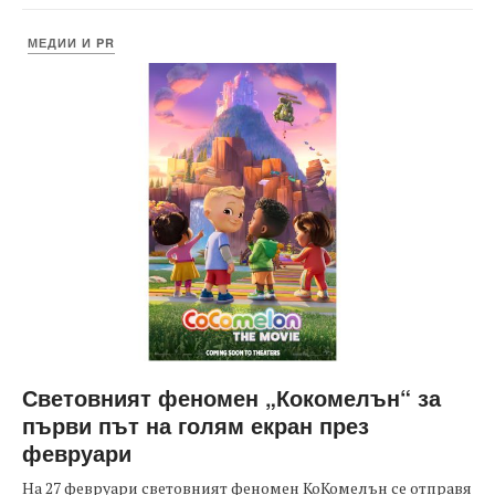
МЕДИИ И PR
Световният феномен „Кокомелън“ за
първи път на голям екран през
февруари
На 27 февруари световният феномен КоКомелън се отправя