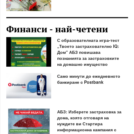
Финанси - най-четени
С образователната игра-тест
„Твоето застрахователно IQ:
Дом“ АБЗ повишава
познанията за застраховките
на домашно имущество
Само минути до ежедневното
банкиране с Postbank
АБЗ: Изберете застраховка за
дома, която отговаря на
нуждите ви Стартира
информационна кампания с