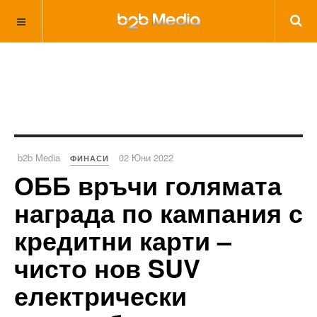
b2b Media
02 Юни 2022
ФИНАСИ
ОББ връчи голямата
награда по кампания с
кредитни карти –
чисто нов SUV
електрически