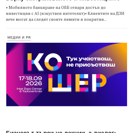
• Мобилното банкиране на ОББ отваря достъп до
инвестиции с AI (изкуствен интетелкт)• Клиентите на ДЗИ
вече могат да следят своите лимити и покрития...
МЕДИИ И PR
Бизнесът търси не лекции, а диалог: