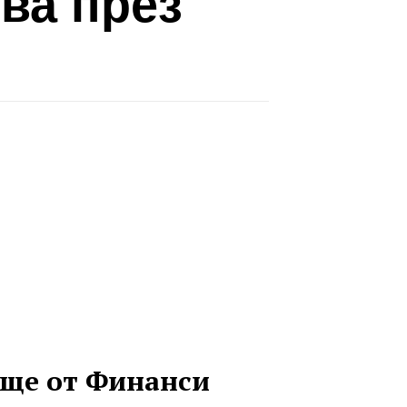
ева през
ще от Финанси