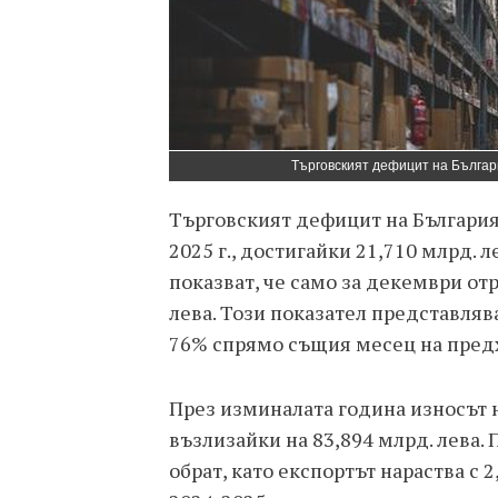
Търговският дефицит на Българи
Търговският дефицит на България
2025 г., достигайки 21,710 млрд.
показват, че само за декември от
лева. Този показател представля
76% спрямо същия месец на пред
През изминалата година износът на
възлизайки на 83,894 млрд. лева.
обрат, като експортът нараства с 