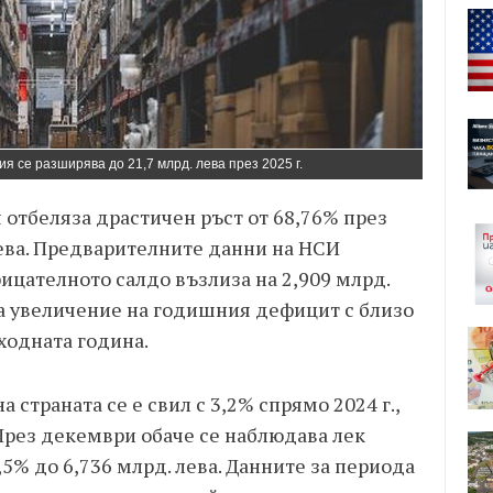
я се разширява до 21,7 млрд. лева през 2025 г.
 отбеляза драстичен ръст от 68,76% през
 лева. Предварителните данни на НСИ
рицателното салдо възлиза на 2,909 млрд.
ва увеличение на годишния дефицит с близо
ходната година.
 страната се е свил с 3,2% спрямо 2024 г.,
 През декември обаче се наблюдава лек
2,5% до 6,736 млрд. лева. Данните за периода