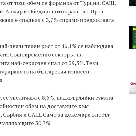
ата от този обем се формира от Турция, САЩ,
й, Алжир и Обединеното кралство. През
жави е спаднал с 3,7% спрямо предходната
 най-значителен ръст от 46,1% се наблюдава
кти. Същевременно секторът на
ита най-сериозен спад от 39,5%. Тези
урирането на българския износен
а.
г. се увеличава с 8,5%, надхвърляйки сумата
стойностен обем на доставките към
й, Сърбия и САЩ. Само за декември вносът
ечатляващите 30,7%.