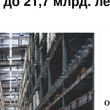
до 21,7 млрд. л
О