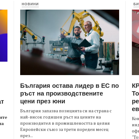
НОВИНИ
БИ
България остава лидер в ЕС по
КР
ръст на производствените
Т
цени през юни
ре
ат
е
България запазва позицията си на страна с
най-висок годишен ръст на цените на
ите
Кон
производител в промишлеността в целия
на
ин
Европейски съюз за трети пореден месец
офи
през...
"То