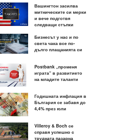
Вашингтон засилва
митническите си мерки
и вече подготвя
следващи стъпки
Бизнесът у нас и по
света чака все по-
дълго плащанията си
Postbank „променя
играта“ в развитието
на младите таланти
Годишната инфлация в
България се забавя до
4,4% през юли
Villeroy & Boch се
справя успешно с
трудната пазарна