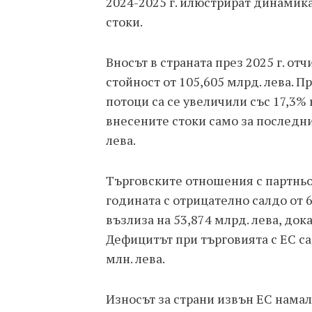
2024-2025 г. илюстрират динамик
стоки.
Вносът в страната през 2025 г. от
стойност от 105,605 млрд. лева. 
потоци са се увеличили със 17,3%
внесените стоки само за последни
лева.
Търговските отношения с партнь
годината с отрицателно салдо от 
възлиза на 53,874 млрд. лева, док
Дефицитът при търговията с ЕС са
млн. лева.
Износът за страни извън ЕС намаля