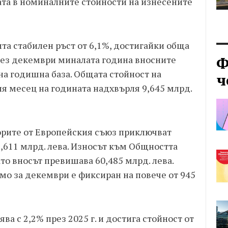
ата в номиналните стойности на изнесените
чита стабилен ръст от 6,1%, достигайки обща
Ф
През декември миналата година вносните
 на годишна база. Общата стойност на
ч
я месец на годината надхвърля 9,645 млрд.
орите от Европейския съюз приключват
6,611 млрд. лева. Износът към Общността
ато вносът превишава 60,485 млрд. лева.
мо за декември е фиксиран на повече от 945
ва с 2,2% през 2025 г. и достига стойност от