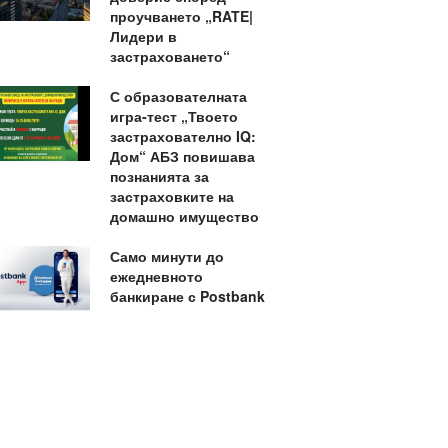
проучването „RATE|
Лидери в
застраховането“
С образователната
игра-тест „Твоето
застрахователно IQ:
Дом“ АБЗ повишава
познанията за
застраховките на
домашно имущество
Само минути до
ежедневното
банкиране с Postbank