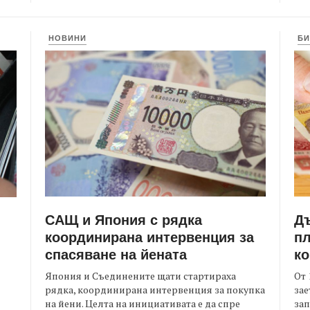
НОВИНИ
БИ
САЩ и Япония с рядка
Д
координирана интервенция за
пл
спасяване на йената
ко
Япония и Съединените щати стартираха
От 
рядка, координирана интервенция за покупка
зае
на йени. Целта на инициативата е да спре
зап
я