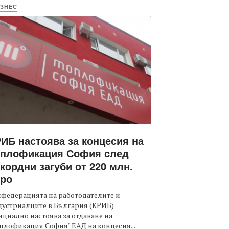
ЗНЕС
ИБ настоява за концесия на
оплофикация София след
кордни загуби от 220 млн.
вро
федерацията на работодателите и
дустриалците в България (КРИБ)
циално настоява за отдаване на
плофикация София" ЕАД на концесия....