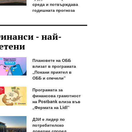
среда и потвърждава
годишната прогноза
инанси - най-
етени
Плановете на ОББ
влизат в програмата
„Покани приятел в
ОББ и спечели“
Програмата за
финансова грамотност
на Postbank влиза във
„Фермата на Lidl“
ДЗИ е лидер по
потребителско
доверие според