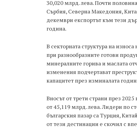
30,020 млрд. лева. Почти половин
Сърбия, Северна Македония, Кита
декември експортът към тези дър
година.
В секторната структура на износа
при разнообразните готови проду
минералните горива и маслата отч
изменения подчертават преструкт
капацитет през изминалата годин
Вносът от трети страни през 2025 
от 45,119 млрд. лева. Лидери по 
българския пазар са Турция, Кита
от тези дестинации е скочил с вп