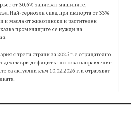
 ръст от 30,6% записват машините,
тва. Най-сериозен спад при импорта от 33%
ни и масла от животински и растителен
показва променящите се нужди на
ия.
рия с трети страни за 2025 г. е отрицателно
рез декември дефицитът по това направление
те са актуални към 10.02.2026 г. и отразяват
иката.