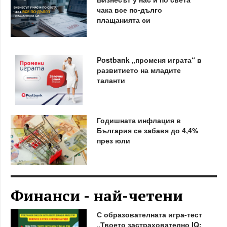
чака все по-дълго
плащанията си
Postbank „променя играта“ в
развитието на младите
таланти
Годишната инфлация в
България се забавя до 4,4%
през юли
Финанси - най-четени
С образователната игра-тест
„Твоето застрахователно IQ: