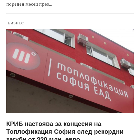
пореден месец през...
БИЗНЕС
КРИБ настоява за концесия на
Топлофикация София след рекордни
загуби от 220 млн. евро