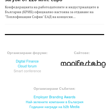
Конфедерацията на работодателите и индустриалците в
България (КРИБ) официално настоява за отдаване на
"Топлофикация София" ЕАД на концесия....
FOOTER-ФОРУМИ
FOOTER-MIDDLE
Организирани форуми:
Сайтове:
Digital Finance
Cloud forum
Smart conference
FOOTER-СЪБИТИЯ
Организирани Събития:
Employer Branding Awards
Най-зелените компании в Бълагрия
Годишни награди на b2b Media