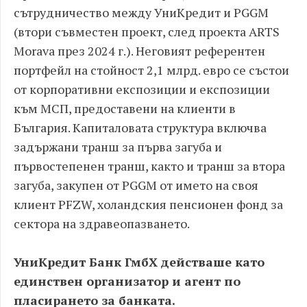
сътрудничество между УниКредит и PGGM
(втори съвместен проект, след проекта ARTS
Morava през 2024 г.). Неговият референтен
портфейл на стойност 2,1 млрд. евро се състои
от корпоративни експозиции и експозиции
към МСП, предоставени на клиенти в
България. Капиталовата структура включва
задържани транш за първа загуба и
първостепенен транш, както и транш за втора
загуба, закупен от PGGM от името на своя
клиент PFZW, холандския пенсионен фонд за
сектора на здравеопазването.
УниКредит Банк ГмбХ действаше като
единствен организатор и агент по
пласирането за банката.