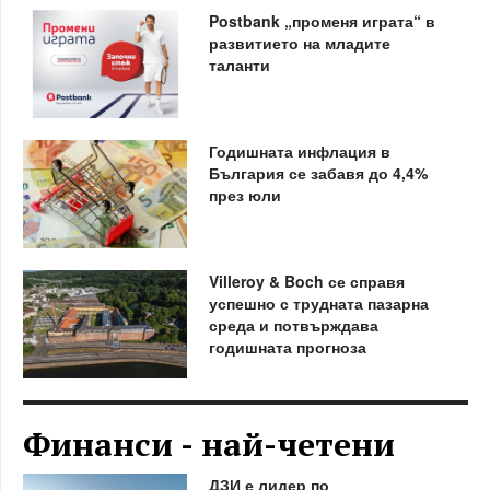
Postbank „променя играта“ в
развитието на младите
таланти
Годишната инфлация в
България се забавя до 4,4%
през юли
Villeroy & Boch се справя
успешно с трудната пазарна
среда и потвърждава
годишната прогноза
Финанси - най-четени
ДЗИ е лидер по