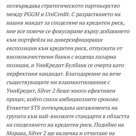
потвърждава стратегическото партньорство
между PGGM и UniCredit. С разрастването на
нашия мандат за споделяне на кредитен риск,
ние все повече се фокусираме върху добавянето
към портфейла на диверсифициращи
експозиции към кредитен риск, отпуснати от
висококачествени банки с водеща пазарна
позиция, и УниКредит Булбанк се очерта като
перфектния кандидат. Благодарение на вече
съществуващите ни взаимоотношения с
УниКредит, Silver 2 беше много ефективен
процес, който спази амбициозните срокове.
Етикетът STS потвърждава ангажимента на
групата към най-високите стандарти в областта
на споделянето на кредитен риск. Подобно на
Морава, Silver 2 ще включва и отчитане на