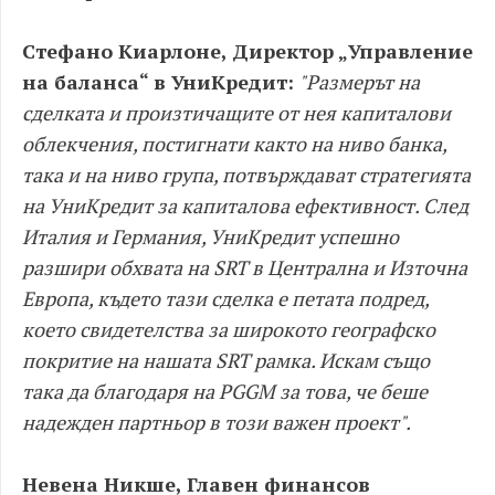
Стефано Киарлоне, Директор „Управление
на баланса“ в УниКредит:
"Размерът на
сделката и произтичащите от нея капиталови
облекчения, постигнати както на ниво банка,
така и на ниво група, потвърждават стратегията
на УниКредит за капиталова ефективност. След
Италия и Германия, УниКредит успешно
разшири обхвата на SRT в Централна и Източна
Европа, където тази сделка е петата подред,
което свидетелства за широкото географско
покритие на нашата SRT рамка. Искам също
така да благодаря на PGGM за това, че беше
надежден партньор в този важен проект".
Невена Никше, Главен финансов