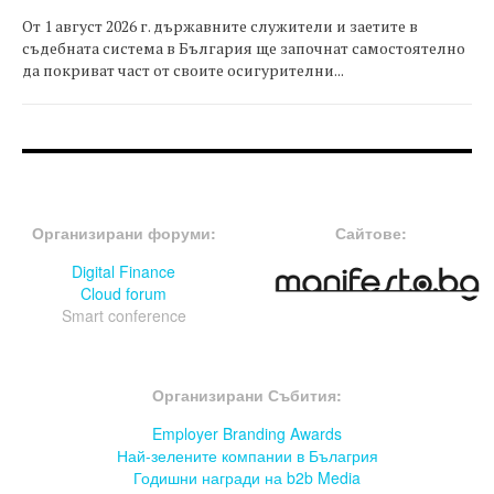
От 1 август 2026 г. държавните служители и заетите в
съдебната система в България ще започнат самостоятелно
да покриват част от своите осигурителни...
FOOTER-ФОРУМИ
FOOTER-MIDDLE
Организирани форуми:
Сайтове:
Digital Finance
Cloud forum
Smart conference
FOOTER-СЪБИТИЯ
Организирани Събития:
Employer Branding Awards
Най-зелените компании в Бълагрия
Годишни награди на b2b Media