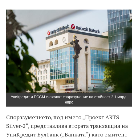
УниКредит и PGGM сключват споразумение на стойност 2,1 млрд.
евро
Споразумението, под името „Проект ARTS
Silver-2“, представлява втората транзакция на
УниКредит Булбанк („Банката“) като емитент