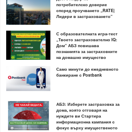
потребителско доверие
според проучването „RATE|
Лидери в застраховането“
С образователната игра-тест
„Твоето застрахователно IQ:
Дом“ АБЗ повишава
познанията за застраховките
на домашно имущество
Само минути до ежедневното
банкиране с Postbank
АБЗ: Изберете застраховка за
дома, която отговаря на
нуждите ви Стартира
информационна кампания с
фокус върху имущественото