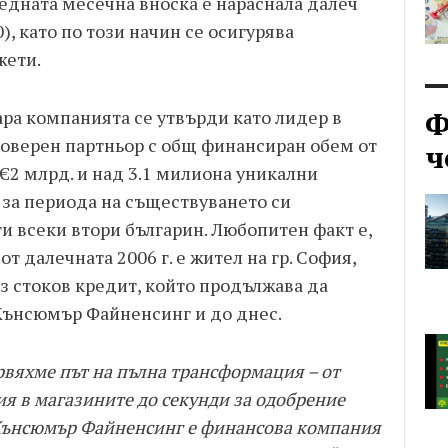
средната месечна вноска е нараснала далеч
), като по този начин се осигурява
жети.
Ф
ара компанията се утвърди като лидер в
оверен партньор с общ финансиран обем от
ч
 €2 млрд. и над 3.1 милиона уникални
е за периода на съществуването си
и всеки втори българин. Любопитен факт е,
т далечната 2006 г. е жител на гр. София,
з стоков кредит, който продължава да
Кънсюмър Файненсинг и до днес.
вяхме път на пълна трансформация – от
ия в магазините до секунди за одобрение
Кънсюмър Файненсинг е финансова компания