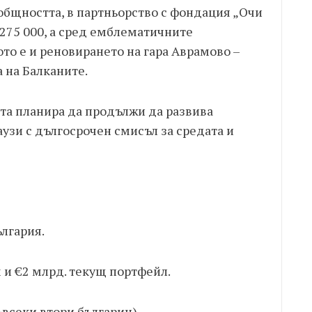
общността, в партньорство с фондация „Очи
€275 000, а сред емблематичните
то е и реновирането на гара Аврамово –
 на Балканите.
та планира да продължи да развива
узи с дългосрочен смисъл за средата и
ългария.
 и €2 млрд. текущ портфейл.
~всеки втори българин).