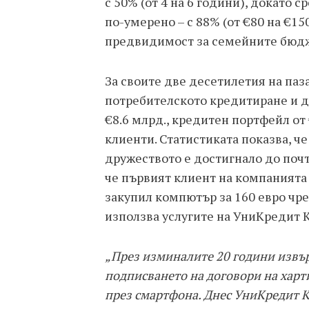
с 50% (от 4 на 6 години), докато 
по-умерено – с 88% (от €80 на €150
предвидимост за семейните бюд
За своите две десетилетия на паз
потребителското кредитиране и д
€8.6 млрд., кредитен портфейл от
клиенти. Статистиката показва, ч
дружеството е достигнало до почт
че първият клиент на компанията о
закупил компютър за 160 евро чре
използва услугите на УниКредит 
„През изминалите 20 години извър
подписването на договори на харт
през смартфона. Днес УниКредит 