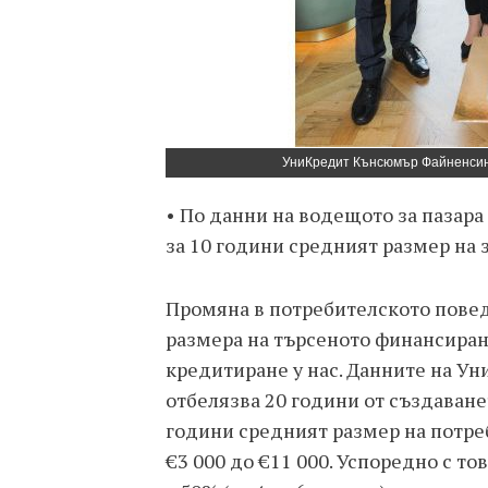
УниКредит Кънсюмър Файненсинг 
• По данни на водещото за пазар
за 10 години средният размер на з
Промяна в потребителското повед
размера на търсеното финансиран
кредитиране у нас. Данните на У
отбелязва 20 години от създаванет
години средният размер на потреб
€3 000 до €11 000. Успоредно с то