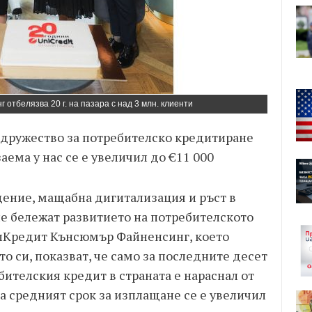
отбелязва 20 г. на пазара с над 3 млн. клиенти
а дружество за потребителско кредитиране
аема у нас се е увеличил до €11 000
ение, мащабна дигитализация и ръст в
е бележат развитието на потребителското
ниКредит Кънсюмър Файненсинг, което
о си, показват, че само за последните десет
ителския кредит в страната е нараснал от
ва средният срок за изплащане се е увеличил