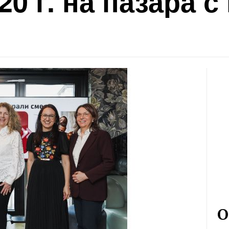
0 г. на пазара с
О