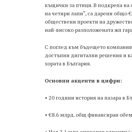
къщички за птици. В подкрепа на 
на четири лапи“, са дарени общо 
обществени проекти на дружество
най-високо разположената жп гара
С поглед към бъдещето компания
достъпни дигитални решения и ка
хората в България.
Основни акценти в цифри:
• 20 години история на пазара в Б
• €8.6 млрд. общ финансиран обем
• Над 3.1 млн. уникални клиенти (