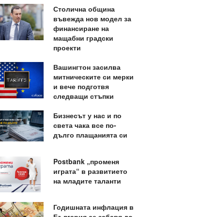
Столична община
въвежда нов модел за
финансиране на
мащабни градски
проекти
Вашингтон засилва
митническите си мерки
и вече подготвя
следващи стъпки
Бизнесът у нас и по
света чака все по-
дълго плащанията си
Postbank „променя
играта“ в развитието
на младите таланти
Годишната инфлация в
България се забавя до