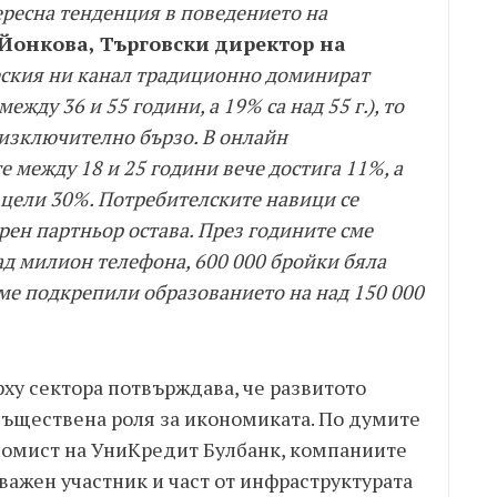
ресна тенденция в поведението на
Йонкова, Търговски директор на
ския ни канал традиционно доминират
ежду 36 и 55 години, а 19% са над 55 г.), то
изключително бързо. В онлайн
 между 18 и 25 години вече достига 11%, а
 цели 30%. Потребителските навици се
рен партньор остава. През годините сме
д милион телефона, 600 000 бройки бяла
сме подкрепили образованието на над 150 000
у сектора потвърждава, че развитото
ъществена роля за икономиката. По думите
номист на УниКредит Булбанк, компаниите
важен участник и част от инфраструктурата