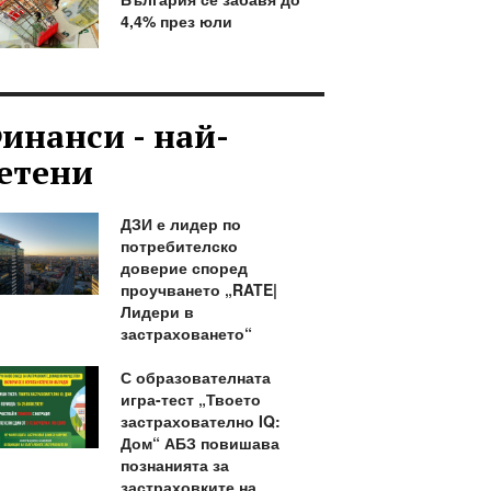
4,4% през юли
инанси - най-
етени
ДЗИ е лидер по
потребителско
доверие според
проучването „RATE|
Лидери в
застраховането“
С образователната
игра-тест „Твоето
застрахователно IQ:
Дом“ АБЗ повишава
познанията за
застраховките на