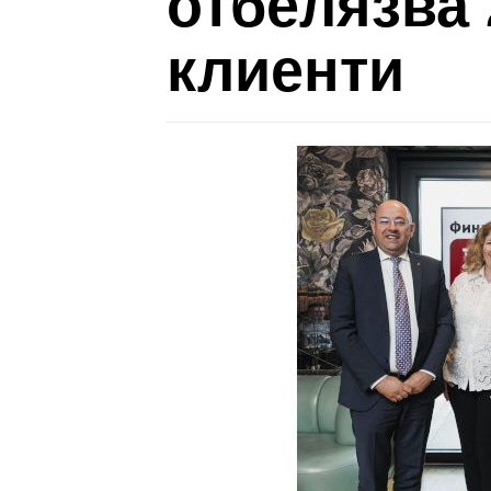
отбелязва 2
клиенти