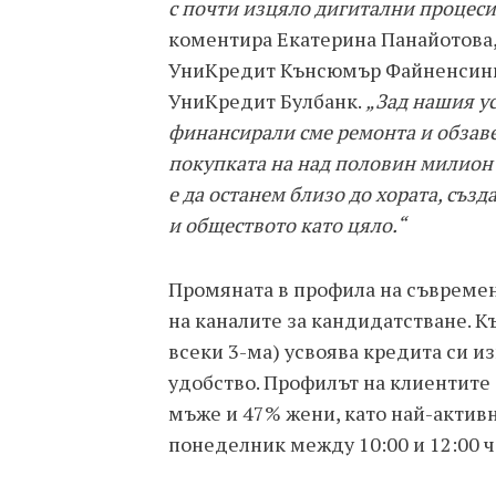
с почти изцяло дигитални процеси
коментира Екатерина Панайотова,
УниКредит Кънсюмър Файненсинг 
УниКредит Булбанк.
„Зад нашия ус
финансирали сме ремонта и обзаве
покупката на над половин милион 
е да останем близо до хората, съз
и обществото като цяло.“
Промяната в профила на съвремен
на каналите за кандидатстване. Къ
всеки 3-ма) усвоява кредита си и
удобство. Профилът на клиентите
мъже и 47% жени, като най-активн
понеделник между 10:00 и 12:00 ч