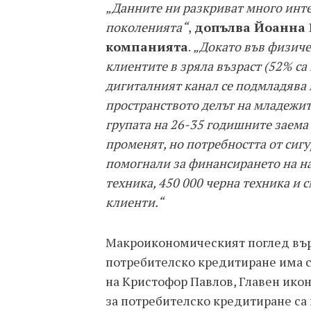
„Данните ни разкриват много инте
поколенията“
,
допълва Йоанна 
компанията
.
„Докато във физиче
клиентите в зряла възраст (52% са м
дигиталният канал се подмладява 
пространството делът на младежите
групата на 26-35 годишните заема
променят, но потребността от сигу
помогнали за финансирането на на
техника, 450 000 черна техника и 
клиенти.“
Макроикономическият поглед върх
потребителско кредитиране има с
на Кристофор Павлов, Главен ико
за потребителско кредитиране са 