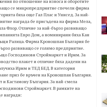
жения по отношение на износа и оборотите
звиващо се микропредприятие спечели фирма
орията бяха още Гал Плас и Унисед. За най-
иятие награда бе присъдена на фирма Мела,
ла Флор. Отличие за най-бързо развиващо
мпанията Евро Дом, а номинирани бяха Кан
къщи Ралица. Фирма Кроношпан България бе
бързо развиващо се голямо предприятие.
ъщо Господинови Строймаркет и Ирим. За
зводство плакет и отличие бяха дадени на
лучиха Ирим и ТЕД БЕД. В категория
ване приз бе връчен на Кроношпан България.
 и Кастамону България. За най-смела
Господинови Строймаркет. В рамките на
е награди: