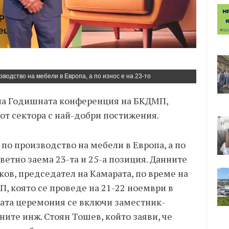
водство на мебели в Европа, а по износ е на 23-то
 на Годишната конференция на БКДМП,
от сектора с най-добри постижения.
 по производство на мебели в Европа, а по
ветно заема 23-та и 25-а позиция. Данните
ков, председател на Камарата, по време на
 която се проведе на 21-22 ноември в
ната церемония се включи заместник-
ите инж. Стоян Тошев, който заяви, че