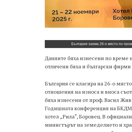
България заема 26-о място по произ
Данните бяха изнесени по време
отличени бяха и български фирми 
България се класира на 26-о място
отношения на износа и вноса съот
бяха изнесени от проф. Васил Жив
Годишната конференция на БКДМП,
хотел „Рила“, Боровец. В официал
министърът на земеделието и хран