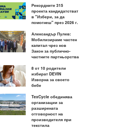
Рекордните 315
проекта кандидатстват
в "Избери, за да
помогнеш" през 2026 г.
Александър Пулев:
Мобилизираме частен
капитал чрез нов
Закон за публично-
частните партньорства
8 от 10 родители
избират DEVIN
Изворна за своето
бебе
TexCycle обединява
организации за
разширената
отговорност на
производителя при
текстила