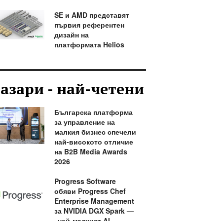
SE и AMD представят
първия референтен
дизайн на
платформата Helios
азари - най-четени
Българска платформа
за управление на
малкия бизнес спечели
най-високото отличие
на B2B Media Awards
2026
Progress Software
обяви Progress Chef
Enterprise Management
за NVIDIA DGX Spark —
„най-малкият AI