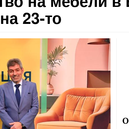
во на мебели в 
на 23-то
О