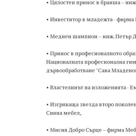
• Цялостен принос в бранша – ин
• Инвеститор в младежта - фирма 
• Медиен шампион – инж. Петър 
• Принос в професионалното образ
Националната професионална гимн
дървообработване "Сава Младенов"
• Властелинът на изложенията - Е
• Изгряваща звезда второ поколе
Сияна мебел,
• Мисия Добро Сърце – фирма Меб