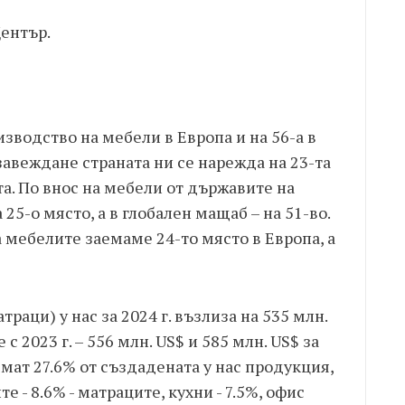
Център.
изводство на мебели в Европа и на 56-а в
бзавеждане страната ни се нарежда на 23-та
ета. По внос на мебели от държавите на
25-о място, а в глобален мащаб – на 51-во.
 мебелите заемаме 24-то място в Европа, а
раци) у нас за 2024 г. възлиза на 535 млн.
с 2023 г. – 556 млн. US$ и 585 млн. US$ за
емат 27.6% от създадената у нас продукция,
 - 8.6% - матраците, кухни - 7.5%, офис