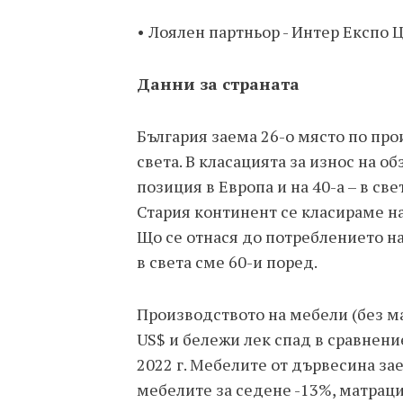
• Лоялен партньор - Интер Експо 
Данни за страната
България заема 26-о място по про
света. В класацията за износ на о
позиция в Европа и на 40-а – в св
Стария континент се класираме на 
Що се отнася до потреблението на
в света сме 60-и поред.
Производството на мебели (без мат
US$ и бележи лек спад в сравнение 
2022 г. Мебелите от дървесина за
мебелите за седене -13%, матраците