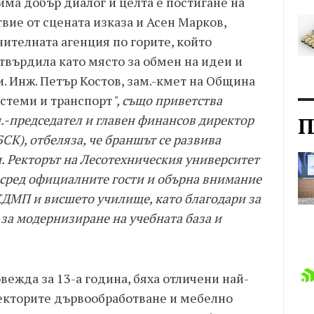
ма добър диалог и целта е постигане на
твие от сцената изказа и Асен Марков,
ителната агенция по горите, който
утвърдила като място за обмен на идеи и
. Инж. Петър Костов, зам.-кмет на Община
истеми и транспорт
", също приветства
м.-председател и главен финансов директор
П
БСК), отбеляза, че браншът се развива
. Ректорът на Лесотехническия университет
 сред официалните гости и обърна внимание
КДМП и висшето училище, като благодари за
за модернизиране на учебната база и
вежда за 13-а година, бяха отличени най-
екторите дървообработване и мебелно