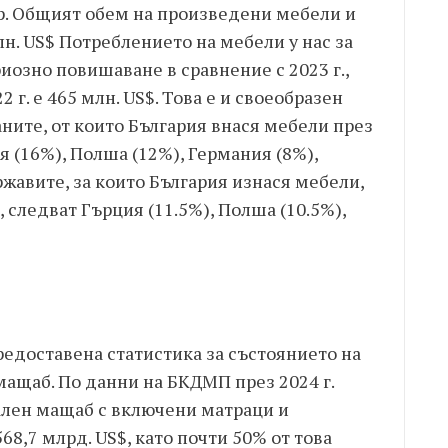
др. Общият обем на произведени мебели и
лн. US$ Потреблението на мебели у нас за
ериозно повишаване в сравнение с 2023 г.,
22 г. е 465 млн. US$. Това е и своеобразен
раните, от които България внася мебели през
ия (16%), Полша (12%), Германия (8%),
ржавите, за които България изнася мебели,
 следват Гърция (11.5%), Полша (10.5%),
редоставена статистика за състоянието на
мащаб. По данни на БКДМП през 2024 г.
ален мащаб с включени матраци и
68,7 млрд. US$, като почти 50% от това