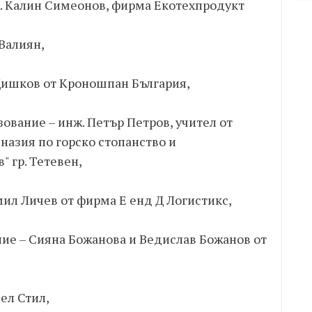
ж. Калин Симеонов, фирма Екотехпродукт
Валиян,
Дишков от Кроношпан България,
ование – инж. Петър Петров, учител от
азия по горско стопанство и
 гр. Тетевен,
мил Личев от фирма Е енд Д Логистикс,
ние – Сияна Божанова и Ведислав Божанов от
ел Стил,