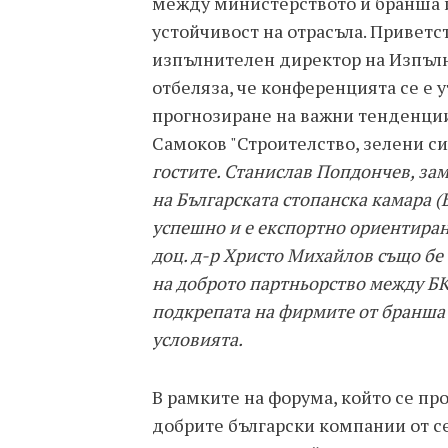
между министерството и бранша и
устойчивост на отрасъла. Приветс
изпълнителен директор на Изпълн
отбеляза, че конференцията се е 
прогнозиране на важни тенденции
Самоков "Строителство, зелени с
гостите. Станислав Попдончев, за
на Българската стопанска камара (
успешно и е експортно ориентиран
доц. д-р Христо Михайлов също бе
на доброто партньорство между Б
подкрепата на фирмите от бранша 
условията.
В рамките на форума, който се про
добрите български компании от с