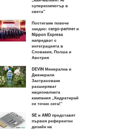
суперкомпютър в
света“
Постигаме повече
заедно: cargo-partner и
Nippon Express
напредват с
интеграцията в
Словакия, Полша и
Австрия
DEVIN Минерална и
Дженерали
Застраховане
разширяват
националната
кампания „Хидратирай
се точно сега!“
SE и AMD представят
първия референтен
дизайн на