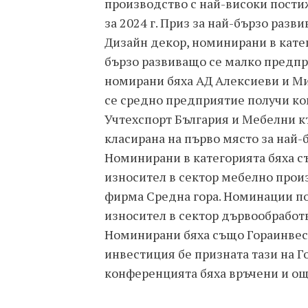
производство с най-високи пости
за 2024 г. Приз за най-бързо ра
Дизайн декор, номинирани в катег
бързо развиващо се малко предпр
номирани бяха АД Алексиеви и Ми
се средно предприятие получи ко
Учтехспорт България и Мебелни 
класирана на първо място за най-
Номинирани в категорията бяха с
износител в сектор мебелно прои
фирма Средна гора. Номинации по
износител в сектор дървообработ
Номинирани бяха също Гораинвест
инвестиция бе призната тази на 
конференцията бяха връчени и ощ