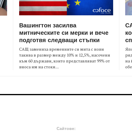
Вашингтон засилва
СА
митническите си мерки и вече
ко
подготвя следващи стъпки
сп
САЩ замениха временните си мита с нови
Япо
такива в размер между 10% и 12,5%, насочени
ряд
към 60 държави, които представляват 99% от
на 
я
вноса им на стоки....
обе
FOOTER-MIDDLE
F
Сайтове: