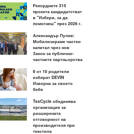
Рекордните 315
проекта кандидатстват
в "Избери, за да
помогнеш" през 2026 г.
Александър Пулев:
Мобилизираме частен
капитал чрез нов
Закон за публично-
частните партньорства
8 от 10 родители
избират DEVIN
Изворна за своето
бебе
TexCycle обединява
организации за
разширената
отговорност на
производителя при
текстила