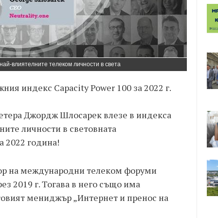
 най-влиятелните телеком личности в света
ия индекс Capacity Power 100 за 2022 г.
етера Джордж Шлосарек влезе в индекса
лните личности в световната
 2022 година!
тор на международни телеком форуми
ез 2019 г. Тогава в него също има
товият мениджър „Интернет и пренос на