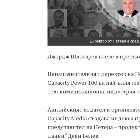
Директор от Нетера е сред
Джордж Шлосарек влезе в престижн
Неизпълнителният директор на Н
Capacity Power 100 на най-влияте
телекомуникационна индустрия за
Английският издател и организа
Capacity Media създава индекса пр
представител на Нетера – продук
данни“ Деян Белев.