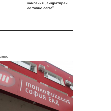
кампания „Хидратирай
се точно сега!“
ЗНЕС