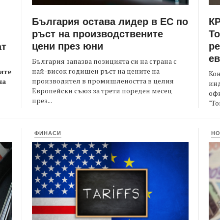
България остава лидер в ЕС по
КР
ръст на производствените
Т
цени през юни
ре
ат
е
България запазва позицията си на страна с
най-висок годишен ръст на цените на
ите
Кон
производител в промишлеността в целия
на
ин
Европейски съюз за трети пореден месец
офи
през...
"То
ФИНАСИ
Н