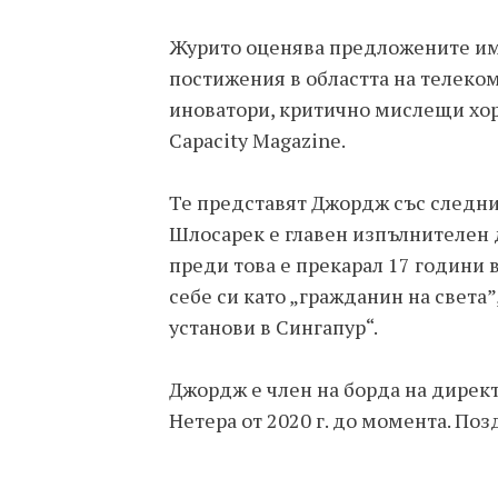
Журито оценява предложените им
постижения в областта на телеком
иноватори, критично мислещи хора
Capacity Magazine.
Те представят Джордж със следни
Шлосарек е главен изпълнителен ди
преди това е прекарал 17 години 
себе си като „гражданин на света”
установи в Сингапур“.
Джордж е член на борда на дирек
Нетера от 2020 г. до момента. По