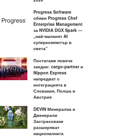
Progress Software
обяви Progress Chef
Enterprise Management
за NVIDIA DGX Spark —
„най-малкият AI
суперкомпютър в
света“
Постигаме повече
заедно: cargo-partner и
Nippon Express
напредват с
интеграцията в
Словакия, Полша и
Австрия
DEVIN Минерална и
Дженерали
Застраховане
разширяват
националната