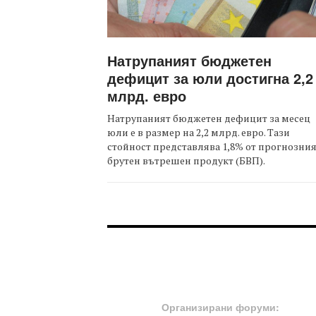
Натрупаният бюджетен
дефицит за юли достигна 2,2
млрд. евро
Натрупаният бюджетен дефицит за месец
юли е в размер на 2,2 млрд. евро. Тази
стойност представлява 1,8% от прогнозни
брутен вътрешен продукт (БВП).
FOOTER-ФОРУМИ
Организирани форуми: