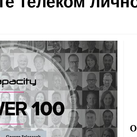
те телеком лично
О