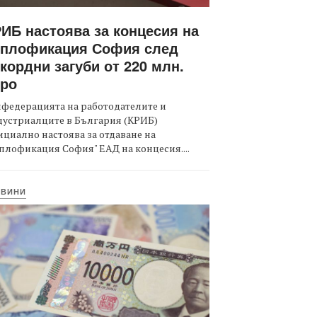
ИБ настоява за концесия на
оплофикация София след
кордни загуби от 220 млн.
вро
федерацията на работодателите и
дустриалците в България (КРИБ)
циално настоява за отдаване на
плофикация София" ЕАД на концесия....
ОВИНИ