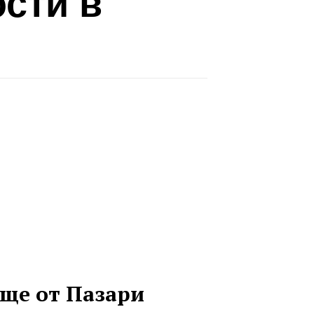
сти в
ще от Пазари