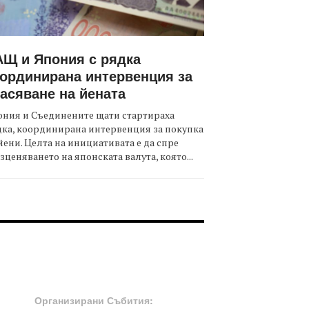
Щ и Япония с рядка
ординирана интервенция за
асяване на йената
ния и Съединените щати стартираха
ка, координирана интервенция за покупка
йени. Целта на инициативата е да спре
зценяването на японската валута, която...
OOTER-СЪБИТИЯ
Организирани Събития: