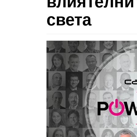
влиятелни
света