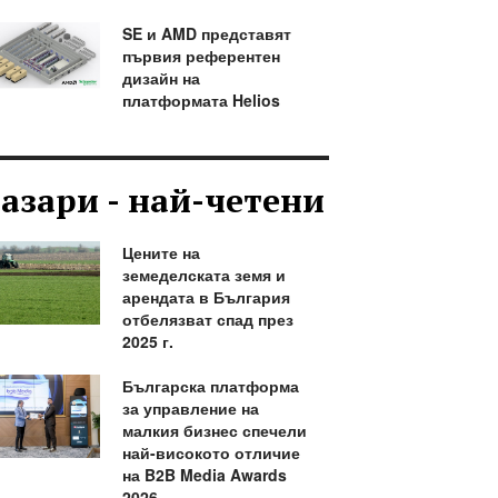
SE и AMD представят
първия референтен
дизайн на
платформата Helios
азари - най-четени
Цените на
земеделската земя и
арендата в България
отбелязват спад през
2025 г.
Българска платформа
за управление на
малкия бизнес спечели
най-високото отличие
на B2B Media Awards
2026