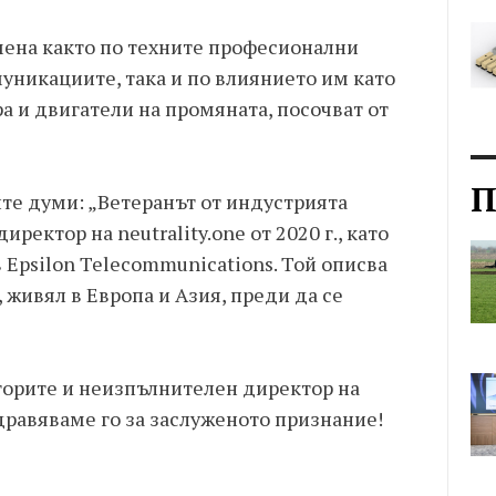
ена както по техните професионални
уникациите, така и по влиянието им като
 и двигатели на промяната, посочват от
П
те думи: „Ветеранът от индустрията
ректор на neutrality.one от 2020 г., като
в Epsilon Telecommunications. Той описва
, живял в Европа и Азия, преди да се
торите и неизпълнителен директор на
здравяваме го за заслуженото признание!