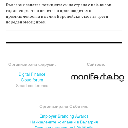
България запазва позицията си на страна с най-висок
годишен ръст на цените на производител в
промишлеността в целия Европейски съюз за трети
пореден месец през...
FOOTER-ФОРУМИ
FOOTER-MIDDLE
Организирани форуми:
Сайтове:
Digital Finance
Cloud forum
Smart conference
FOOTER-СЪБИТИЯ
Организирани Събития:
Employer Branding Awards
Най-зелените компании в Бълагрия
Годишни награди на b2b Media