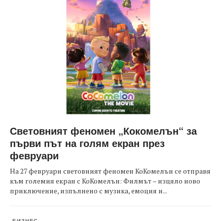
Световният феномен „Кокомелън“ за
първи път на голям екран през
февруари
На 27 февруари световният феномен КоКомелън се отправя
към големия екран с КоКомелън: Филмът – изцяло ново
приключение, изпълнено с музика, емоция и...
БИЗНЕС