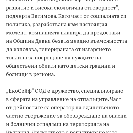
развитие и висока екологична отговорност“,
подчерта Евтимова. Като част от социалната си
политика, разработвана към настоящия
момент, компанията планира да предостави
на Община Девня безвъзмездно възможността
да използва, генерираната от изгарянето
топлина за посрещане на нуждите на
обществени обекти като детски градини и
болници в региона.
„ЕкоСейф“ ООД е дружество, специализирано
в сферата на управление на отпадъците. Част
от дейностите са оператор на единственото
частно съоръжение за обезвреждане на опасни
и болнични отпадъци на територията на
България. Дружеството е регистрирано като