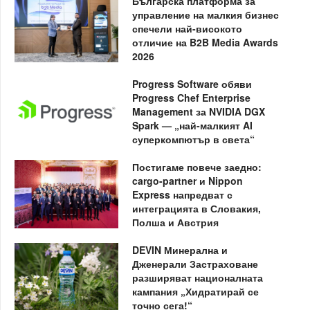
Българска платформа за
управление на малкия бизнес
спечели най-високото
отличие на B2B Media Awards
2026
Progress Software обяви
Progress Chef Enterprise
Management за NVIDIA DGX
Spark — „най-малкият AI
суперкомпютър в света“
Постигаме повече заедно:
cargo-partner и Nippon
Express напредват с
интеграцията в Словакия,
Полша и Австрия
DEVIN Минерална и
Дженерали Застраховане
разширяват националната
кампания „Хидратирай се
точно сега!“