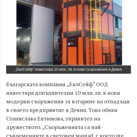
„ЕкоСейф“ инвестира 10 млн. лв. в нови съоръжения в Девня
Българската компания „ЕкоСейф“ ООД
инвестира допълнителни 10 млн. лв. в нови
модерни съоръжения за изгаряне на отпадъци
в своето предприятие в Девня. Това обяви
Станислава Евтимова, управител на
дружеството. „Съоръженията са най-
съвременните в световен мащаб, с което ще