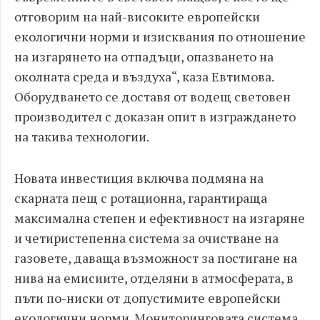
отговорим на най-високите европейски
екологични норми и изисквания по отношение
на изгарянето на отпадъци, опазването на
околната среда и въздуха“, каза Евтимова.
Оборудването се доставя от водещ световен
производител с доказан опит в изграждането
на такива технологии.
Новата инвестиция включва подмяна на
скарната пещ с ротационна, гарантираща
максимална степен и ефективност на изгаряне
и четиристепенна система за очистване на
газовете, даваща възможност за постигане на
нива на емисиите, отделяни в атмосферата, в
пъти по-ниски от допустимите европейски
екологични норми. Мониторинговата система