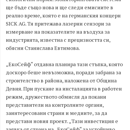
ще бъде също нова и ще следи емисиите в
реално време, която е на германския концерн
SICK AG. Тя притежава лазерни сензори за
измерване на показателите на въздуха за
индустрията, известна с прецизността си,
обясни Станислава Евтимова.
„ЕкоСейф“ отдавна планира тази стъпка, която
доскоро беше невъзможна, поради забрана за
строителство в района, наложена от Община
Девня. При пускане на инсталацията в работен
режим, дружеството обмисля да покани
представители на контролните органи,
заинтересовани страни и медиите, за да
представи новия проект. „Тази инвестиция е
заявка от страна на „ЕкоСейф“ за устойчиво