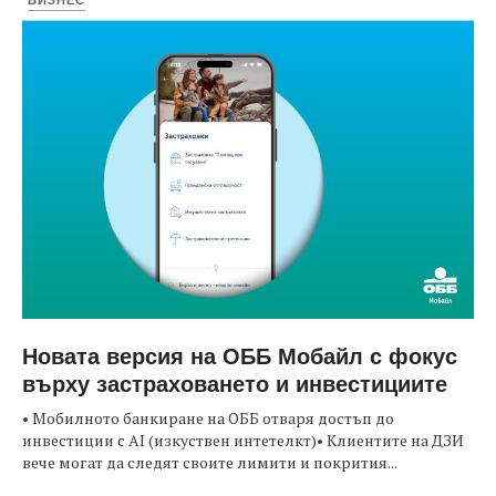
Новата версия на ОББ Мобайл с фокус
върху застраховането и инвестициите
• Мобилното банкиране на ОББ отваря достъп до
инвестиции с AI (изкуствен интетелкт)• Клиентите на ДЗИ
вече могат да следят своите лимити и покрития...