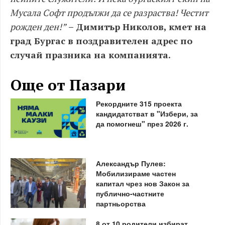
Мусала Софт продължи да се разраства! Честит
рожден ден!”
– Димитър Николов, кмет на
град Бургас в поздравителен адрес по
случай празника на компанията.
Още от Пазари
Рекордните 315 проекта
кандидатстват в "Избери, за
да помогнеш" през 2026 г.
Александър Пулев:
Мобилизираме частен
капитал чрез нов Закон за
публично-частните
партньорства
8 от 10 родители избират