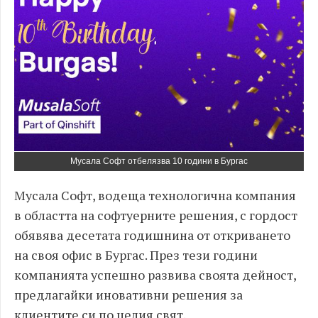
Мусала Софт отбелязва 10 години в Бургас
Мусала Софт, водеща технологична компания
в областта на софтуерните решения, с гордост
обявява десетата годишнина от откриването
на своя офис в Бургас. През тези години
компанията успешно развива своята дейност,
предлагайки иновативни решения за
клиентите си по целия свят.