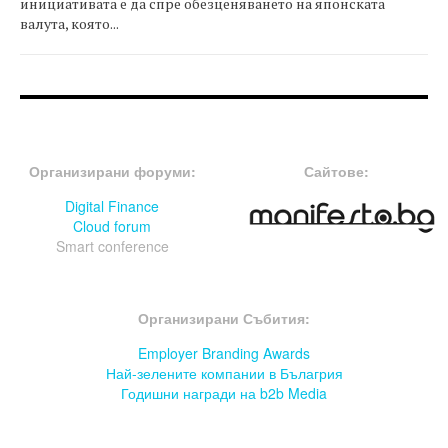
инициативата е да спре обезценяването на японската
валута, която...
FOOTER-ФОРУМИ
FOOTER-MIDDLE
Организирани форуми:
Сайтове:
Digital Finance
Cloud forum
Smart conference
FOOTER-СЪБИТИЯ
Организирани Събития:
Employer Branding Awards
Най-зелените компании в Бълагрия
Годишни награди на b2b Media