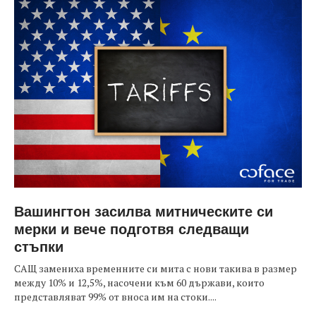
Вашингтон засилва митническите си
мерки и вече подготвя следващи
стъпки
САЩ замениха временните си мита с нови такива в размер
между 10% и 12,5%, насочени към 60 държави, които
представляват 99% от вноса им на стоки....