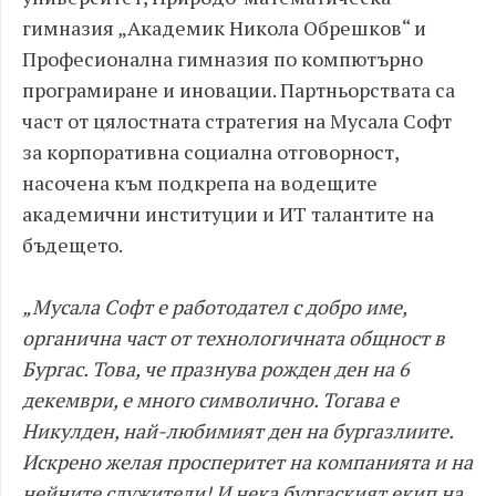
гимназия „Академик Никола Обрешков“ и
Професионална гимназия по компютърно
програмиране и иновации. Партньорствата са
част от цялостната стратегия на Мусала Софт
за корпоративна социална отговорност,
насочена към подкрепа на водещите
академични институции и ИТ талантите на
бъдещето.
„Мусала Софт е работодател с добро име,
органична част от технологичната общност в
Бургас. Това, че празнува рожден ден на 6
декември, е много символично. Тогава е
Никулден, най-любимият ден на бургазлиите.
Искрено желая просперитет на компанията и на
нейните служители! И нека бургаският екип на