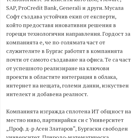
SAP, ProCredit Bank, Generali и други. Мусала
Софт създава устойчив екип от експерти,
който предоставя иновативни решения в
горещи технологични направления. Гордост за
компанията е, че по-голямата част от
служителите в Бургас работят в компанията
почти от самото създаване на офиса. Те са част
от успешното реализиране на ключови
проекти в областите интеграция в облака,
интернет на нещата, големи данни, изкуствен
интелект и добавена реалност.
Компанията изгражда сплотена ИТ общност на
местно ниво, партнирайки си с Университет
„Проф. д-р Асен Златаров“, Бургаски свободен
университет, Природо-математическа