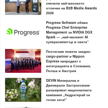
спечели най-високото
отличие на B2B Media Awards
2026
Progress Software обяви
Progress Chef Enterprise
Management за NVIDIA DGX
Spark — „най-малкият AI
суперкомпютър в света“
Постигаме повече заедно:
cargo-partner и Nippon
Express напредват с
интеграцията в Словакия,
Полша и Австрия
DEVIN Минерална и
Дженерали Застраховане
разширяват националната
кампания „Хидратирай се
точно сега!“