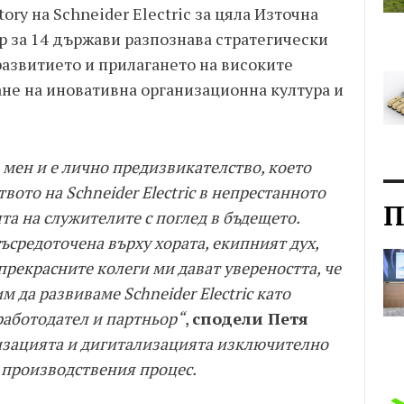
ory на Schneider Electric за цяла Източна
 за 14 държави разпознава стратегически
 развитието и прилагането на високите
ане на иновативна организационна култура и
 мен и е лично предизвикателство, което
вото на Schneider Electric в непрестанното
П
та на служителите с поглед в бъдещето.
ъсредоточена върху хората, екипният дух,
рекрасните колеги ми дават увереността, че
да развиваме Schneider Electric като
работодател и партньор“
,
сподели Петя
зацията и дигитализацията изключително
в производствения процес.