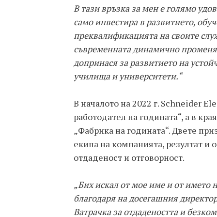
В тази връзка за мен е голямо удов
само инвестира в развитието, обу
преквалификацията на своите слу
съвременната динамично променящ
допринася за развитието на устой
училища и университети.“
В началото на 2022 г. Schneider El
работодател на годината“, а в кра
„Фабрика на годината“. Двете пр
екипа на компанията, резултат и 
отдаденост и отговорност.
„Бих искал от мое име и от името на
благодаря на досегашния директор
Ватрачка за отдадеността и безк