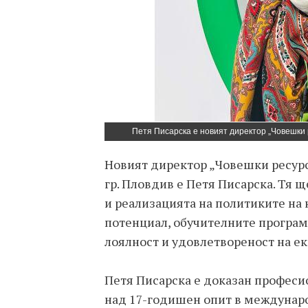
Петя Писарска е новият директор „Човешки р
Новият директор „Човешки ресурси
гр. Пловдив е Петя Писарска. Тя 
и реализацията на политиките на
потенциал, обучителните програми
лоялност и удовлетвореност на е
Петя Писарска е доказан професи
над 17-годишен опит в междунар