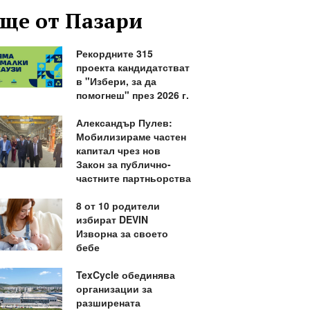
ще от Пазари
Рекордните 315
проекта кандидатстват
в "Избери, за да
помогнеш" през 2026 г.
Александър Пулев:
Мобилизираме частен
капитал чрез нов
Закон за публично-
частните партньорства
8 от 10 родители
избират DEVIN
Изворна за своето
бебе
TexCycle обединява
организации за
разширената