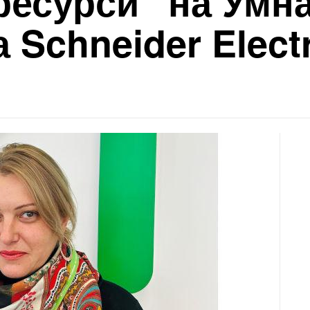
ресурси“ на Умн
 Schneider Electr