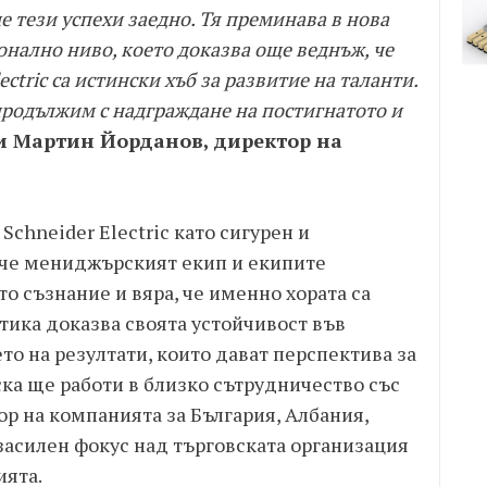
 тези успехи заедно. Тя преминава в нова
онално ниво, което доказва още веднъж, че
ectric са истински хъб за развитие на таланти.
 продължим с надграждане на постигнатото и
 Мартин Йорданов, директор на
Schneider Electric като сигурен и
, че мениджърският екип и екипите
то съзнание и вяра, че именно хората са
тика доказва своята устойчивост във
то на резултати, които дават перспектива за
ска ще работи в близко сътрудничество със
ор на компанията за България, Албания,
засилен фокус над търговската организация
ията.