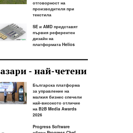
отговорност на
производителя при
текстила
SE и AMD представят
първия референтен
дизайн на
платформата Helios
азари - най-четени
Българска платформа
за управление на
малкия бизнес спечели
най-високото отличие
на B2B Media Awards
2026
Progress Software
обяви Progress Chef