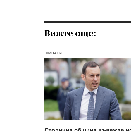
Вижте още:
ФИНАСИ
Столична община въвежда н