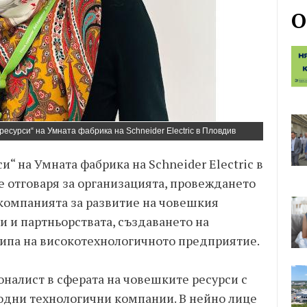
О
есурси“ на Умната фабрика на Schneider Electric в Пловдив
“ на Умната фабрика на Schneider Electric в
ще отговаря за организацията, провеждането
 компанията за развитие на човешкия
 и партньорствата, създаването на
кипа на високотехнологичното предприятие.
оналист в сферата на човешките ресурси с
одни технологични компании. В нейно лице