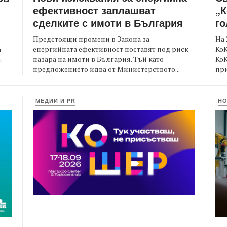
ефективност заплашват
„К
сделките с имоти в България
го
Предстоящи промени в Закона за
На 
енергийната ефективност поставят под риск
КоК
и
пазара на имоти в България. Тъй като
Ко
.
предложението идва от Министерството...
при
МЕДИИ И PR
Н