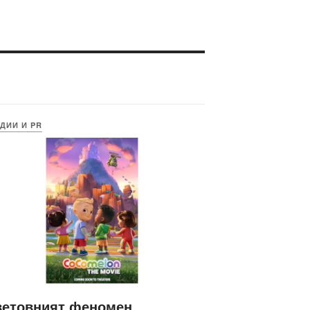
ДИИ И PR
ветовният феномен