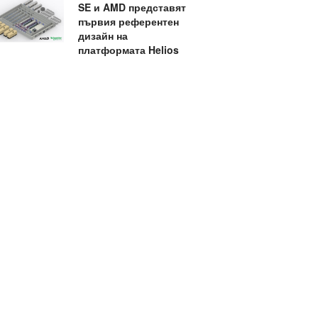
SE и AMD представят
първия референтен
дизайн на
платформата Helios