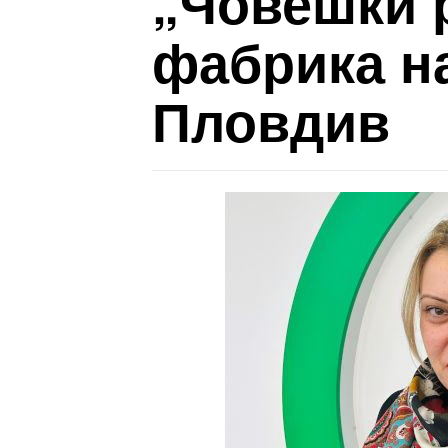
„Човешки 
фабрика на
Пловдив