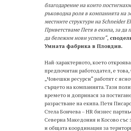
благодарение на които постигнахме
ръководна роля в компанията на з
местните структури на Schneider El
Приветстваме Петя в екипа, за да
да бележим нови успехи“
,
сподели
Умната фабрика в Пловдив.
Най-характерното, което откроява 
предпочитан работодател, е това
„Човешки ресурси“ работят с ясно
сърцето на компанията. Тази поли
времето и допринася за постигане
разрастване на екипа. Петя Писар
Стела Бончева – HR бизнес партнь
Северна Македония и Косово със 
и общата координация за територ