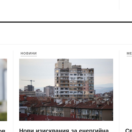
НОВИНИ
МЕ
Нови изисквания за енергийна
С
ов