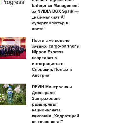
Enterprise Management
за NVIDIA DGX Spark —
„най-малкият AI
суперкомпютър в
света“
Постигаме повече
заедно: cargo-partner и
Nippon Express
напредват с
интеграцията в
Словакия, Полша и
Австрия
DEVIN Минерална и
Дженерали
Застраховане
разширяват
националната
кампания „Хидратирай
се точно сега!“