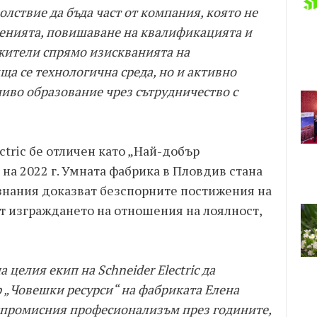
олствие да бъда част от компания, която не
ченията, повишаване на квалификацията и
жители спрямо изискванията на
а се технологична среда, но и активно
чиво образование чрез сътрудничество с
ectric бе отличен като „Най-добър
я на 2022 г. Умната фабрика в Пловдив стана
изнания доказват безспорните постижения на
от изграждането на отношения на лоялност,
 целия екип на Schneider Electric да
 „Човешки ресурси“ на фабриката Елена
омпромисния професионализъм през годините,