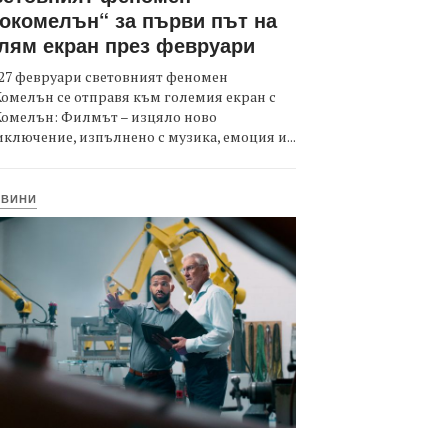
окомелън“ за първи път на
лям екран през февруари
27 февруари световният феномен
омелън се отправя към големия екран с
Комелън: Филмът – изцяло ново
ключение, изпълнено с музика, емоция и...
ОВИНИ