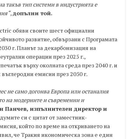
а такъв тип системи в индустрията е
ния“
,
допълни той.
lectric обяви своите шест официални
ойчивото развитие, обвързани с Програмата
2030 г. Планът за декарбонизация на
утрални операции през 2025 г.,
ечатък върху околната среда през 2040 г. и
и въглеродни емисии през 2050 г.
ес не само догонва Европа или останалия
ето на модерните и съвременни и
н Панчев, изпълнителен директор и
думите си с цитат от заместник-
мисия, който по време на откриването на
явил, че Тракия икономическа зона е един