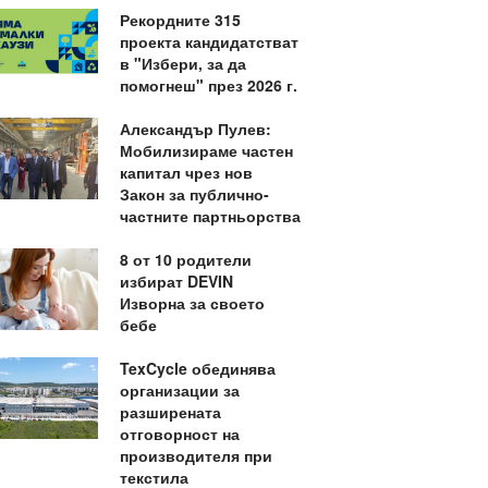
Рекордните 315
проекта кандидатстват
в "Избери, за да
помогнеш" през 2026 г.
Александър Пулев:
Мобилизираме частен
капитал чрез нов
Закон за публично-
частните партньорства
8 от 10 родители
избират DEVIN
Изворна за своето
бебе
TexCycle обединява
организации за
разширената
отговорност на
производителя при
текстила