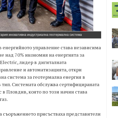
ългария иновативна индустриална геотермална система
в енергийното управление става независима
не над 70% икономия на енергията за
Electric, лидер в дигиталната
равление и автоматизацията, откри
на система за геотермална енергия в
 тип. Системата обслужва сертифицираната
c в Пловдив, която по този начин става
газ.
на съоръжението присъстваха представители