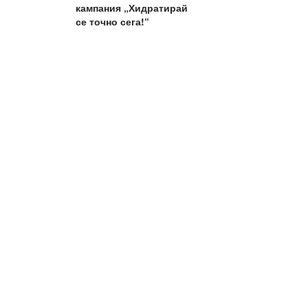
кампания „Хидратирай
се точно сега!“