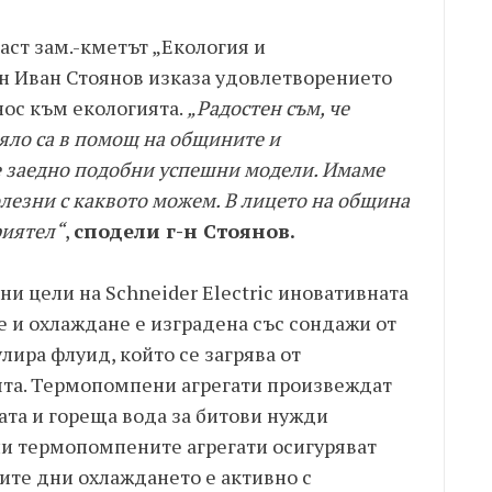
аст зам.-кметът „Екология и
-н Иван Стоянов изказа удовлетворението
нос към екологията.
„Радостен съм, че
цяло са в помощ на общините и
е заедно подобни успешни модели. Имаме
олезни с каквото можем. В лицето на община
риятел“
,
сподели г-н Стоянов.
ни цели на Schneider Electric иновативната
е и охлаждане е изградена със сондажи от
кулира флуид, който се загрява от
ята. Термопомпени агрегати произвеждат
ата и гореща вода за битови нужди
и термопомпените агрегати осигуряват
ите дни охлаждането е активно с