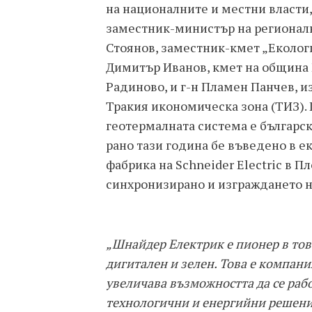
на националните и местни власти,
заместник-министър на регионалн
Стоянов, заместник-кмет „Екологи
Димитър Иванов, кмет на община М
Радиново, и г-н Пламен Панчев, и
Тракия икономическа зона (ТИЗ).
геотермалната система е българск
рано тази година бе въведено в 
фабрика на Schneider Electric в П
синхронизирано и изграждането н
„Шнайдер Eлектрик е пионер в тов
дигитален и зелен. Това е компан
увеличава възможността да се рабо
технологични и енергийни решения