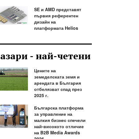
SE и AMD представят
първия референтен
дизайн на
платформата Helios
азари - най-четени
Цените на
земеделската земя и
арендата в България
отбелязват спад през
2025 г.
Българска платформа
за управление на
малкия бизнес спечели
най-високото отличие
на B2B Media Awards
2026