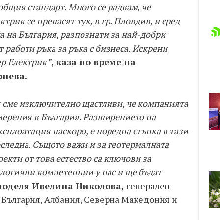
общия стандарт. Много се радвам, че
рик се пренасят тук, в гр. Пловдив, и сред
а на България, разпознати за най-добри
 работи ръка за ръка с бизнеса. Искрени
ер Електрик”
,
каза по време на
онева.
я сме изключително щастливи, че компанията
ерения в България. Разширението на
ксплоатация наскоро, е поредна стъпка в тази
последна. Същото важи и за геотермалната
оекти от това естество са ключови за
ологични компетенции у нас и ще бъдат
поделя Ивелина Николова,
генерален
а България, Албания, Северна Македония и