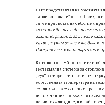
Като представител на местната вл
здравеопазване“ на гр. Пловдив г
си, че присъства на събитие с при
местният бизнес и бизнесът като 
администрацията, за да въвеждам
какво да учим от вас и ще бъдем п
Пловдив имате един партньор и п
В отговор на амбициозните глобал
геотермална система за отоплени
„сух“ затворен тип, т.е. в нея цир
естествената температура на зем
топла вода за отопление през зим
целогодишно. В преходните сезон
пасивно охлаждане, а в най-горещ