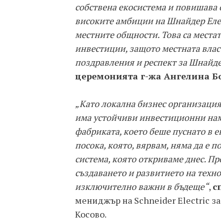
собствена екосистема и повишава 
високите амбиции на Шнайдер Елект
местните общности. Това са местат
инвестиции, защото местната власт
поздравления и респект за Шнайд
церемонията г-жа Ангелина Б
„Като локална бизнес организаци
има устойчиви инвестиционни нам
фабриката, което беше пуснато в е
посока, която, вярвам, няма да е 
система, която откриваме днес. Пр
създаването и развитието на техн
изключително важни в бъдеще“
,
с
мениджър на Schneider Electric з
Косово.