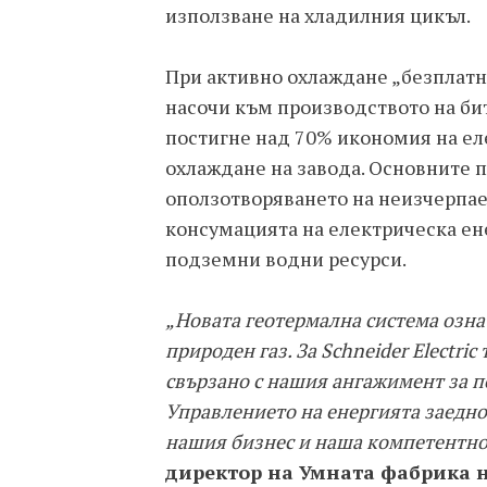
използване на хладилния цикъл.
При активно охлаждане „безплатн
насочи към производството на бит
постигне над 70% икономия на ел
охлаждане на завода. Основните 
оползотворяването на неизчерпае
консумацията на електрическа ене
подземни водни ресурси.
„Новата геотермална система озна
природен газ. За Schneider Electri
свързано с нашия ангажимент за п
Управлението на енергията заедно
нашия бизнес и наша компетентно
директор на Умната фабрика на