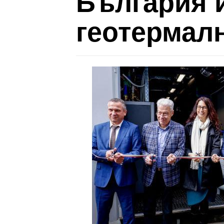
България 
геотермал