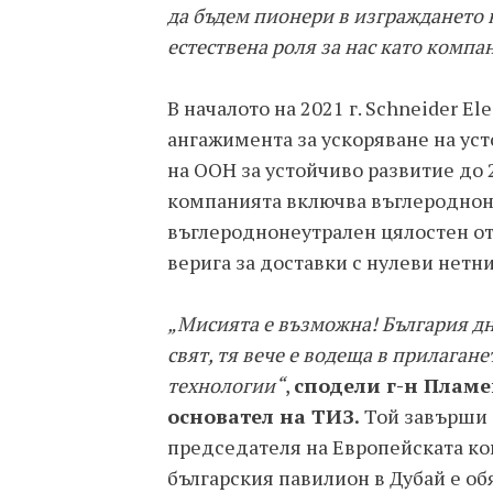
да бъдем пионери в изграждането н
естествена роля за нас като компа
В началото на 2021 г. Schneider E
ангажимента за ускоряване на уст
на ООН за устойчиво развитие до 
компанията включва въглеродноне
въглeроднонеутрален цялостен отп
верига за доставки с нулеви нетн
„Мисията е възможна! България дн
свят, тя вече е водеща в прилаган
технологии“
,
сподели г-н Пламе
основател на ТИЗ.
Той завърши 
председателя на Европейската ко
българския павилион в Дубай е об