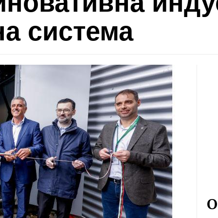
иновативна инду
на система
О