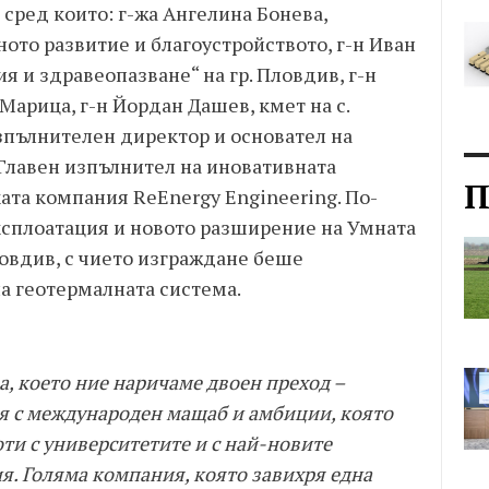
 сред които: г-жа Ангелина Бонева,
ото развитие и благоустройството, г-н Иван
я и здравеопазване“ на гр. Пловдив, г-н
арица, г-н Йордан Дашев, кмет на с.
зпълнителен директор и основател на
 Главен изпълнител на иновативната
П
ата компания ReEnergy Engineering. По-
експлоатация и новото разширение на Умната
ловдив, с чието изграждане беше
а геотермалната система.
а, което ние наричаме двоен преход –
ия с международен мащаб и амбиции, която
ти с университетите и с най-новите
. Голяма компания, която завихря една