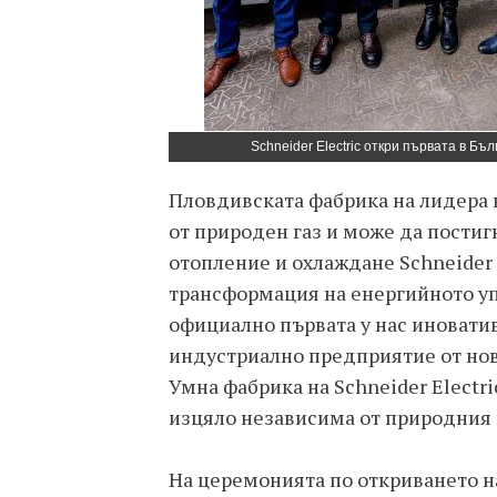
Schneider Electric откри първата в Б
Пловдивската фабрика на лидера 
от природен газ и може да постиг
отопление и охлаждане Schneider 
трансформация на енергийното уп
официално първата у нас иноватив
индустриално предприятие от нов
Умна фабрика на Schneider Electri
изцяло независима от природния 
На церемонията по откриването 