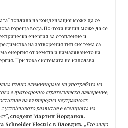
ата“ топлина на кондензация може да се
ова гореща вода. По-този начин може да се
ектрическа енергия за отопление и
предимства на затворения тип система са
ма енергия от земята и намаляването на
ргия. При това системата не използва
чава пълно елиминиране на употребата на
c това е дългосрочно стратегическо намерение,
остигане на въглеродна неутралност.
 с устойчивото развитие е есенцията на
ст“
,
споделя Мартин Йорданов,
 Schneider Electric в Пловдив.
„Ето защо