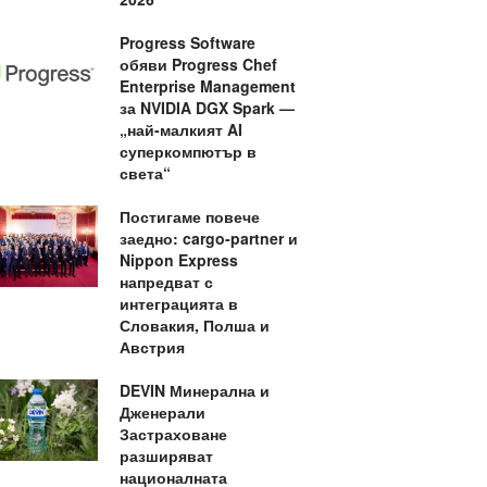
Progress Software
обяви Progress Chef
Enterprise Management
за NVIDIA DGX Spark —
„най-малкият AI
суперкомпютър в
света“
Постигаме повече
заедно: cargo-partner и
Nippon Express
напредват с
интеграцията в
Словакия, Полша и
Австрия
DEVIN Минерална и
Дженерали
Застраховане
разширяват
националната