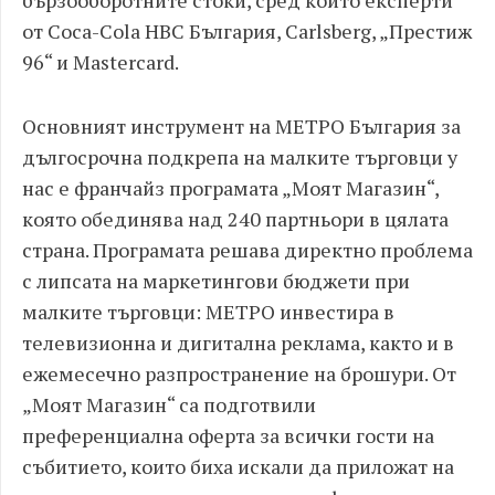
бързооборотните стоки, сред които експерти
от Coca-Cola HBC България, Carlsberg, „Престиж
96“ и Mastercard.
Основният инструмент на МЕТРО България за
дългосрочна подкрепа на малките търговци у
нас е франчайз програмата „Моят Магазин“,
която обединява над 240 партньори в цялата
страна. Програмата решава директно проблема
с липсата на маркетингови бюджети при
малките търговци: МЕТРО инвестира в
телевизионна и дигитална реклама, както и в
ежемесечно разпространение на брошури. От
„Моят Магазин“ са подготвили
преференциална оферта за всички гости на
събитието, които биха искали да приложат на