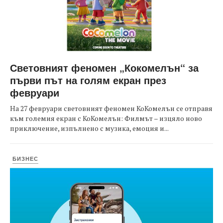
Световният феномен „Кокомелън“ за
първи път на голям екран през
февруари
На 27 февруари световният феномен КоКомелън се отправя
към големия екран с КоКомелън: Филмът – изцяло ново
приключение, изпълнено с музика, емоция и...
БИЗНЕС