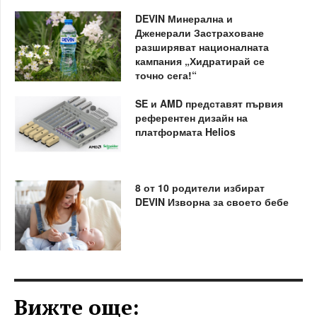
DEVIN Минерална и
Дженерали Застраховане
разширяват националната
кампания „Хидратирай се
точно сега!“
SE и AMD представят първия
референтен дизайн на
платформата Helios
8 от 10 родители избират
DEVIN Изворна за своето бебе
Вижте още: