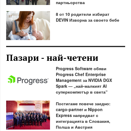
партньорства
8 от 10 родители избират
DEVIN Изворна за своето бебе
Пазари - най-четени
Progress Software обяви
Progress Chef Enterprise
Management за NVIDIA DGX
Spark — „най-малкият AI
суперкомпютър в света“
Постигаме повече заедно:
cargo-partner и Nippon
Express напредват с
интеграцията в Словакия,
Полша и Австрия