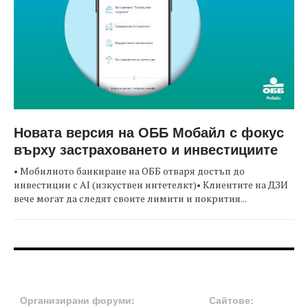
Новата версия на ОББ Мобайл с фокус
върху застраховането и инвестициите
• Мобилното банкиране на ОББ отваря достъп до
инвестиции с AI (изкуствен интетелкт)• Клиентите на ДЗИ
вече могат да следят своите лимити и покрития...
FOOTER-ФОРУМИ
FOOTER-MIDDLE
Организирани форуми:
Сайтове: