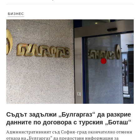
БИЗНЕС
Съдът задължи „Булгаргаз“ да разкрие
данните по договора с турския „Боташ“
Административният съд София-град окончателно отмени
отказа на „Булгаргаз“ да предостави информация за