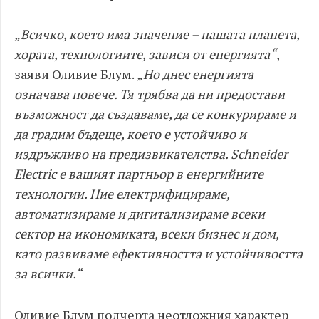
„Всичко, което има значение – нашата планета,
хората, технологиите, зависи от енергията“
,
заяви Оливие Блум.
„Но днес енергията
означава повече. Тя трябва да ни предостави
възможност да създаваме, да се конкурираме и
да градим бъдеще, което е устойчиво и
издръжливо на предизвикателства. Schneider
Electric е вашият партньор в енергийните
технологии. Ние електрифицираме,
автоматизираме и дигитализираме всеки
сектор на икономиката, всеки бизнес и дом,
като развиваме ефективността и устойчивостта
за всички.“
Оливие Блум подчерта неотложния характер