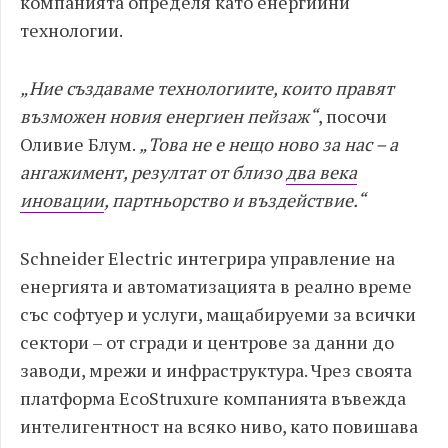
компанията определя като енергийни
технологии.
„Ние създаваме технологиите, които правят
възможен новия енергиен пейзаж“
, посочи
Оливие Блум.
„Това не е нещо ново за нас – а
ангажимент, резултат от близо
два века
иновации
, партньорство и въздействие.“
Schneider Electric интегрира управление на
енергията и автоматизацията в реално време
със софтуер и услуги, мащабируеми за всички
сектори – от сгради и центрове за данни до
заводи, мрежи и инфраструктура. Чрез своята
платформа EcoStruxure компанията въвежда
интелигентност на всяко ниво, като повишава