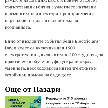
рамките на два дни, както и повече от десет
съпътстващи събития с участието на главни
изпълнителни директори, предприемачи и
партньори от цялата екосистема на
компанията.
Едно от възловите събития беше Electricians’
Day, в което се включиха над 1500
електротехници, включително 200 студенти, за
практически обучения, фокусирани върху
уменията, необходими за интелигентните и
устойчиви домове на бъдещето.
Още от Пазари
Рекордните 315 проекта
кандидатстват в "Избери, за
да помогнеш" през 2026 г.