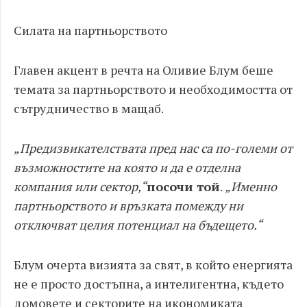
Силата на партньорството
Главен акцент в речта на Оливие Блум беше
темата за партньорството и необходимостта от
сътрудничество в мащаб.
„Предизвикателствата пред нас са по-големи от
възможностите на която и да е отделна
компания или сектор,“
посочи той
.
„Именно
партньорството и връзката помежду ни
отключват целия потенциал на бъдещето.“
Блум очерта визията за свят, в който енергията
не е просто достъпна, а интелигентна, където
домовете и секторите на икономиката