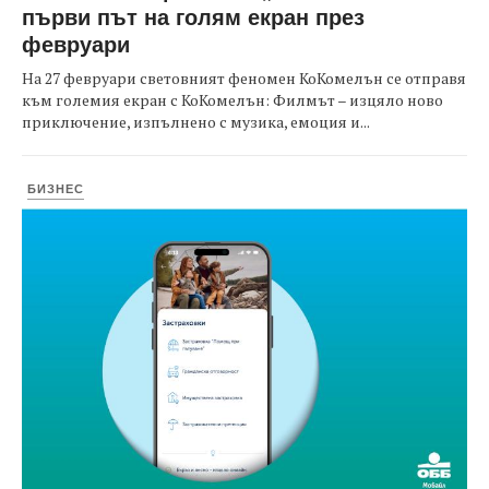
първи път на голям екран през
февруари
На 27 февруари световният феномен КоКомелън се отправя
към големия екран с КоКомелън: Филмът – изцяло ново
приключение, изпълнено с музика, емоция и...
БИЗНЕС