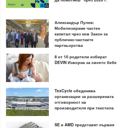
Александър Пулев:
Мобилизираме частен
капитал чрез нов Закон за
публично-частните
партньорства
8 от 10 родители избират
DEVIN Изворна за своето бебе
TexCycle обединява
организации за разширената
отговорност на
производителя при текстила
SE и AMD представят първия