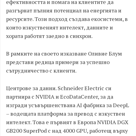
ефективността и помага на клиентите да
разгърнат пълния потенциал на енергията и
ресурсите. Този подход създава екосистеми, в
които изкуственият интелект, данните и
хората работят заедно в синхрон.
В рамките на своето изказване Оливие Блум
представи редица примери за успешно
сътрудничество с клиенти.
Центрове за данни. Schneider Electric си
партнира с NVIDIA и EcoDataCenter, за да
изгради усъвършенствана AI фабрика за DeepL
– водещата платформа за превод с изкуствен
интелект. Това е първият в Европа NVIDIA DGX
GB200 SuperPod с над 4000 GPU, работещ върху