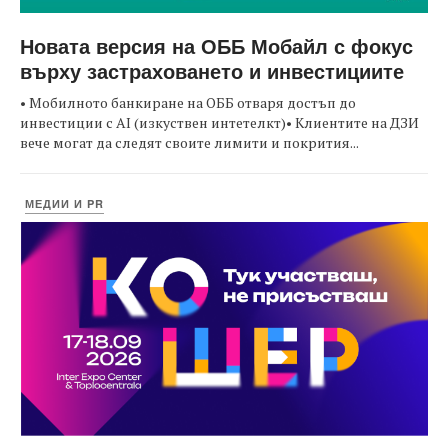
Новата версия на ОББ Мобайл с фокус
върху застраховането и инвестициите
• Мобилното банкиране на ОББ отваря достъп до
инвестиции с AI (изкуствен интетелкт)• Клиентите на ДЗИ
вече могат да следят своите лимити и покрития...
МЕДИИ И PR