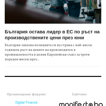
България остава лидер в ЕС по ръст на
производствените цени през юни
България запазва позицията си на страна с най-висок
годишен ръст на цените на производител в
промишлеността в целия Европейски съюз за трети
пореден месец през...
FOOTER-ФОРУМИ
FOOTER-MIDDLE
Организирани форуми:
Сайтове:
Digital Finance