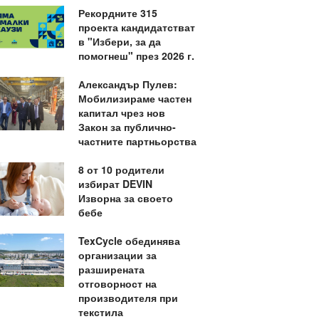
Рекордните 315
проекта кандидатстват
в "Избери, за да
помогнеш" през 2026 г.
Александър Пулев:
Мобилизираме частен
капитал чрез нов
Закон за публично-
частните партньорства
8 от 10 родители
избират DEVIN
Изворна за своето
бебе
TexCycle обединява
организации за
разширената
отговорност на
производителя при
текстила