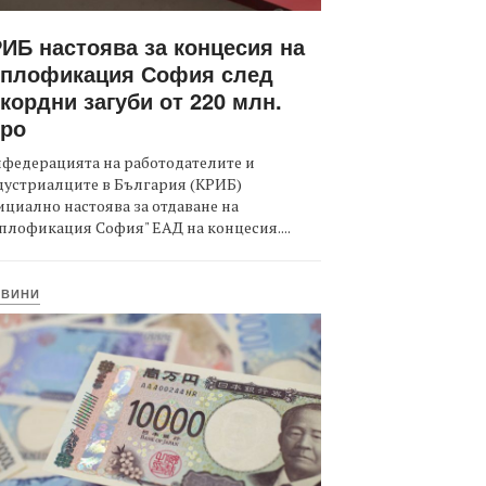
ИБ настоява за концесия на
оплофикация София след
кордни загуби от 220 млн.
вро
федерацията на работодателите и
дустриалците в България (КРИБ)
циално настоява за отдаване на
плофикация София" ЕАД на концесия....
ОВИНИ