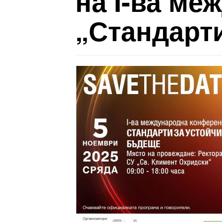
на I-ва м
„Стандарт