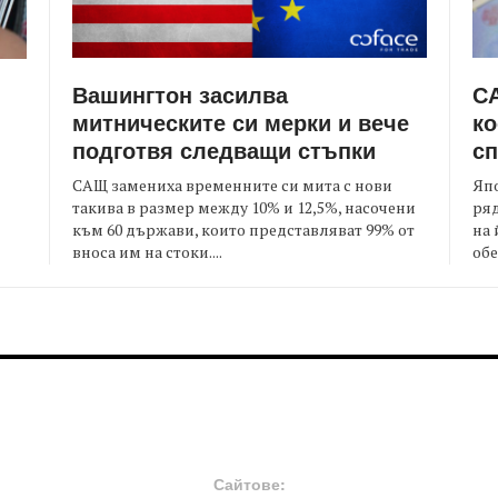
Вашингтон засилва
СА
митническите си мерки и вече
ко
подготвя следващи стъпки
сп
САЩ замениха временните си мита с нови
Япо
такива в размер между 10% и 12,5%, насочени
ряд
към 60 държави, които представляват 99% от
на 
я
вноса им на стоки....
обе
FOOTER-MIDDLE
F
Сайтове: