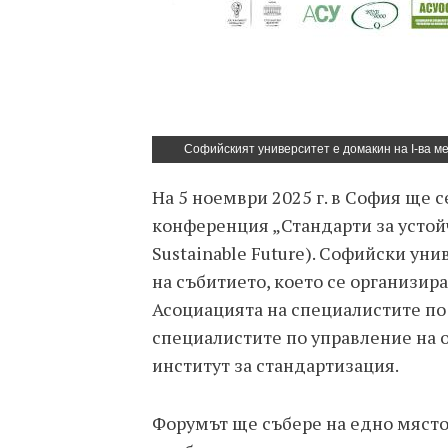
Софийският университет е домакин на I-ва 
На 5 ноември 2025 г. в София ще
конференция „Стандарти за устойч
Sustainable Future). Софийски ун
на събитието, което се организир
Асоциацията на специалистите по 
специалистите по управление на о
институт за стандартизация.
Форумът ще събере на едно място