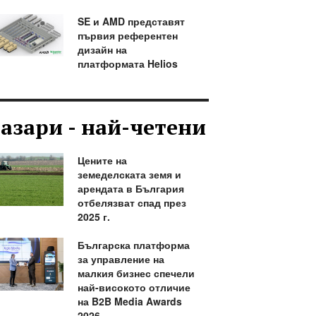
SE и AMD представят
първия референтен
дизайн на
платформата Helios
азари - най-четени
Цените на
земеделската земя и
арендата в България
отбелязват спад през
2025 г.
Българска платформа
за управление на
малкия бизнес спечели
най-високото отличие
на B2B Media Awards
2026