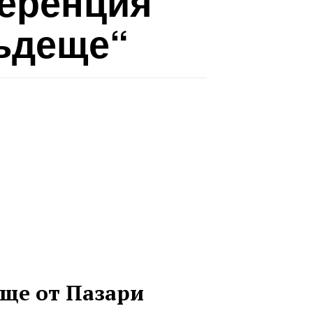
ференция
бъдеще“
ще от Пазари