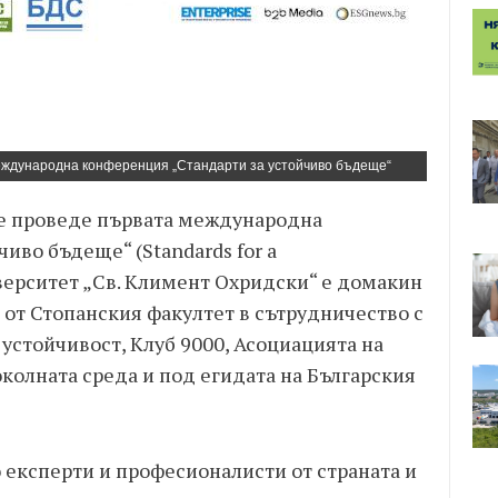
международна конференция „Стандарти за устойчиво бъдеще“
 се проведе първата международна
иво бъдеще“ (Standards for a
иверситет „Св. Климент Охридски“ е домакин
а от Стопанския факултет в сътрудничество с
устойчивост, Клуб 9000, Асоциацията на
колната среда и под егидата на Българския
 експерти и професионалисти от страната и