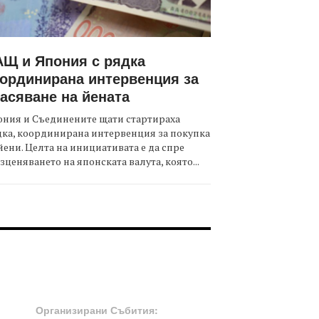
Щ и Япония с рядка
ординирана интервенция за
асяване на йената
ния и Съединените щати стартираха
ка, координирана интервенция за покупка
йени. Целта на инициативата е да спре
зценяването на японската валута, която...
OOTER-СЪБИТИЯ
Организирани Събития: