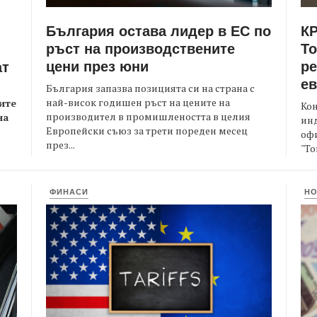
България остава лидер в ЕС по
КР
ръст на производствените
Т
цени през юни
ре
ат
е
България запазва позицията си на страна с
най-висок годишен ръст на цените на
ите
Кон
производител в промишлеността в целия
на
ин
Европейски съюз за трети пореден месец
офи
през...
"То
ФИНАСИ
Н