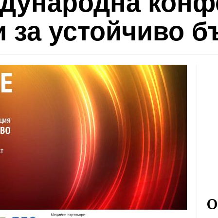
еждународна кон
и за устойчиво 
О