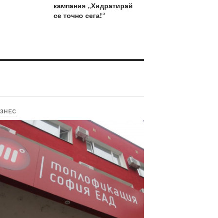
кампания „Хидратирай
се точно сега!“
ЗНЕС