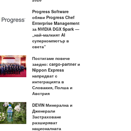
Progress Software
обяви Progress Chef
Enterprise Management
за NVIDIA DGX Spark —
„най-малкият AI
суперкомпютър в
света“
Постигаме повече
заедно: cargo-partner и
Nippon Express
напредват с
интеграцията в
Словакия, Полша и
Австрия
DEVIN Минерална и
Дженерали
Застраховане
разширяват
националната