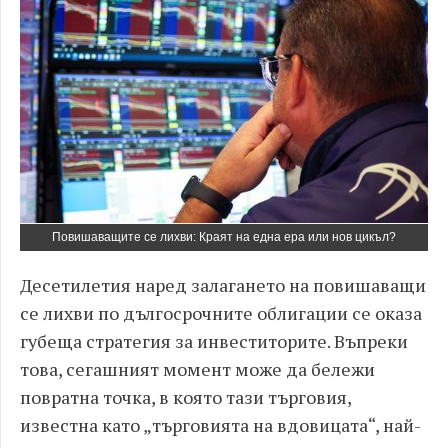
Повишаващите се лихви: Краят на една ера или нов цикъл?
Десетилетия наред залагането на повишаващи
се лихви по дългосрочните облигации се оказа
губеща стратегия за инвеститорите. Въпреки
това, сегашният момент може да бележи
повратна точка, в която тази търговия,
известна като „търговията на вдовицата“, най-