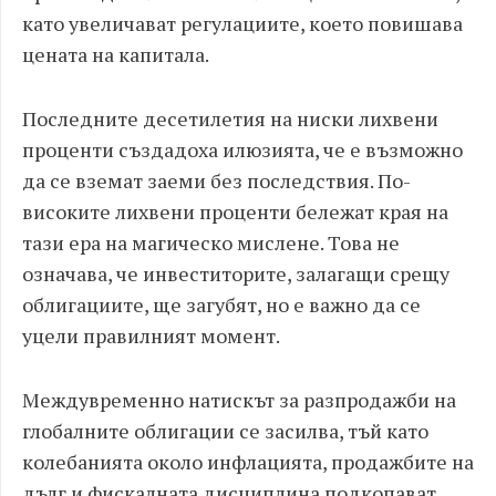
като увеличават регулациите, което повишава
цената на капитала.
Последните десетилетия на ниски лихвени
проценти създадоха илюзията, че е възможно
да се вземат заеми без последствия. По-
високите лихвени проценти бележат края на
тази ера на магическо мислене. Това не
означава, че инвеститорите, залагащи срещу
облигациите, ще загубят, но е важно да се
уцели правилният момент.
Междувременно натискът за разпродажби на
глобалните облигации се засилва, тъй като
колебанията около инфлацията, продажбите на
дълг и фискалната дисциплина подкопават