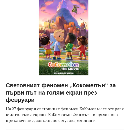
Световният феномен „Кокомелън“ за
първи път на голям екран през
февруари
На 27 февруари световният феномен КоКомелън се отправя
към големия екран с КоКомелън: Филмът – изцяло ново
приключение, изпълнено с музика, емоция и...