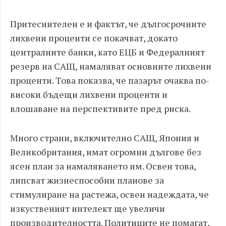
Притеснителен е и фактът, че дългосрочните
лихвени проценти се покачват, докато
централните банки, като ЕЦБ и Федералният
резерв на САЩ, намаляват основните лихвени
проценти. Това показва, че пазарът очаква по-
високи бъдещи лихвени проценти и
влошаване на перспективите пред риска.
Много страни, включително САЩ, Япония и
Великобритания, имат огромни дългове без
ясен план за намаляването им. Освен това,
липсват жизнеспособни планове за
стимулиране на растежа, освен надеждата, че
изкуственият интелект ще увеличи
производителността. Политиците не помагат,