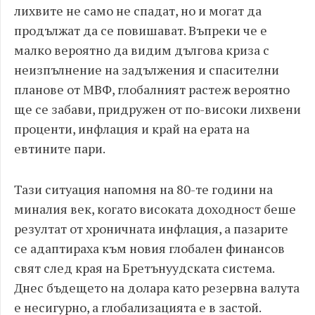
лихвите не само не спадат, но и могат да
продължат да се повишават. Въпреки че е
малко вероятно да видим дългова криза с
неизпълнение на задължения и спасителни
планове от МВФ, глобалният растеж вероятно
ще се забави, придружен от по-високи лихвени
проценти, инфлация и край на ерата на
евтините пари.
Тази ситуация напомня на 80-те години на
миналия век, когато високата доходност беше
резултат от хроничната инфлация, а пазарите
се адаптираха към новия глобален финансов
свят след края на Бретънуудската система.
Днес бъдещето на долара като резервна валута
е несигурно, а глобализацията е в застой.