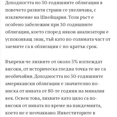
Доходността по 30-годишните облигации в
повечето развити страни се увеличава, с
изключение на Швейцария. Този ръст е
особено забележим при 30-годишните
облигации, което според някои анализатори е
успокояващ знак, тъй като по-голямата част от
заемите са в облигации с по-кратък срок.
Въпреки че лихвите от около 5% изглеждат
високи, от историческа гледна точка те не са
необичайни. Доходността по 30-годишните
американски облигации е значително по-
ниска от нивата от 80-те години на миналия
век. Освен това, лихвите като цяло са по-
високи от нивата по време на пандемията,
което не е неочаквано. Инвеститорите в