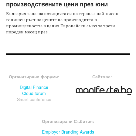
производствените цени през юни
България запазва позицията си на страна с най-висок
годишен ръст на цените на производител в
промишлеността в целия Европейски съюз за трети
пореден месец през...
FOOTER-ФОРУМИ
FOOTER-MIDDLE
Организирани форуми:
Сайтове:
Digital Finance
Cloud forum
Smart conference
FOOTER-СЪБИТИЯ
Организирани Събития:
Employer Branding Awards