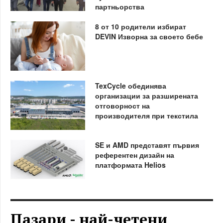
партньорства
8 от 10 родители избират
DEVIN Изворна за своето бебе
TexCycle обединява
организации за разширената
отговорност на
производителя при текстила
SE и AMD представят първия
референтен дизайн на
платформата Helios
Пазари - най-четени