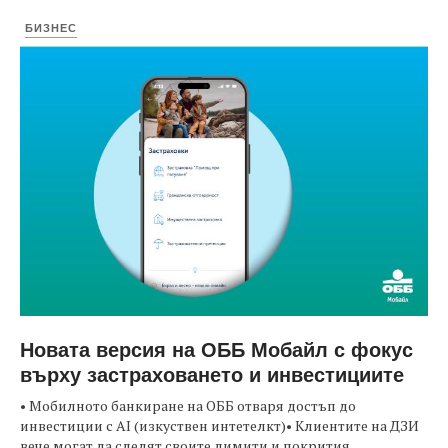
БИЗНЕС
Новата версия на ОББ Мобайл с фокус
върху застраховането и инвестициите
• Мобилното банкиране на ОББ отваря достъп до
инвестиции с AI (изкуствен интетелкт)• Клиентите на ДЗИ
вече могат да следят своите лимити и покрития...