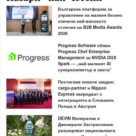
Българска платформа за
управление на малкия бизнес
спечели най-високото
отличие на B2B Media Awards
2026
Progress Software обяви
Progress Chef Enterprise
Management за NVIDIA DGX
Spark — „най-малкият AI
суперкомпютър в света“
Постигаме повече заедно:
cargo-partner и Nippon
Express напредват с
интеграцията в Словакия,
Полша и Австрия
DEVIN Минерална и
Дженерали Застраховане
разширяват националната