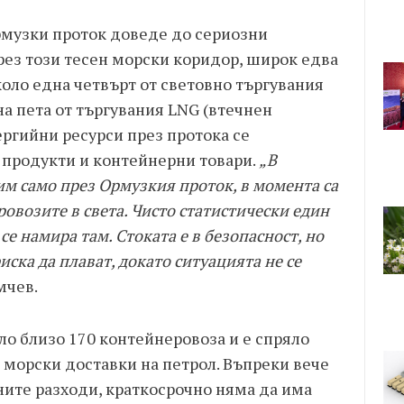
рмузки проток доведе до сериозни
рез този тесен морски коридор, широк едва
оло една четвърт от световно търгувания
а пета от търгувания LNG (втечнен
ергийни ресурси през протока се
 продукти и контейнерни товари.
„В
им само през Ормузкия проток, в момента са
овозите в света. Чисто статистически един
се намира там. Стоката е в безопасност, но
ска да плават, докато ситуацията не се
мчев.
ло близо 170 контейнеровоза и е спряло
 морски доставки на петрол. Въпреки вече
ите разходи, краткосрочно няма да има