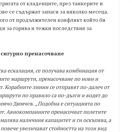
еригата от кладенците, през танкерите и
ве се съдържат запаси за няколко месеца.
ного от продължителен конфликт който би
и за горива и тежки последствия за
 сигурно пренасочване
ка ескалация, се получава комбинация от
ните маршрути, пренасочване по нови и
т. Корабните линии се отправят по-далеч от
аршрути по правило са по-дълги и водят до
Димчо Димчев.
„Подобна е ситуацията по
т. Авиокомпаниите пренасочват полетите
малява наличния капацитет и ги оскъпява, а
повече увеличават стойността на този вид