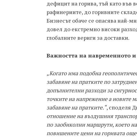
дефицит на горива, тъй като във в
рафинериите, до горивните складо
Бизнесът обаче се опасява най-м
довел до екстремно високи разход
глобалните вериги за доставки.
Важността на навременното и
„Когато има подобна геополитичес
забавяне на пратките по затрудне
допълнителни разходи за сигурнос
точките на напрежение а новите м
забавяне на пратките.“
, споделя 
отношение на въздушния транспор
по заобиколни маршрути, което на
повишените цени на горивата още 