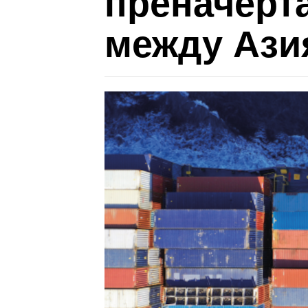
преначерт
между Ази