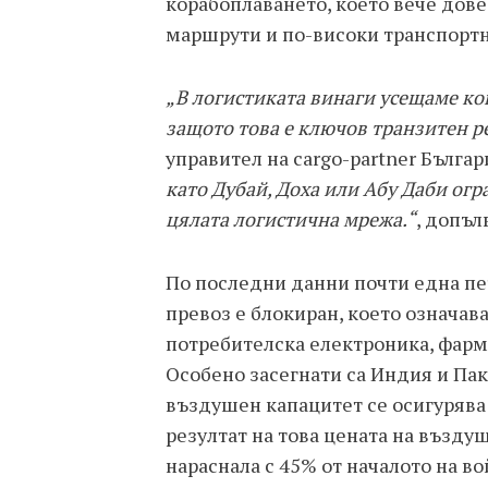
корабоплаването, което вече дове
маршрути и по-високи транспортн
„В логистиката винаги усещаме ко
защото това е ключов транзитен р
управител на cargo-partner Българ
като Дубай, Доха или Абу Даби огр
цялата логистична мрежа.“
, допъл
По последни данни почти една пе
превоз е блокиран, което означав
потребителска електроника, фарм
Особено засегнати са Индия и Пак
въздушен капацитет се осигурява 
резултат на това цената на възду
нараснала с 45% от началото на во