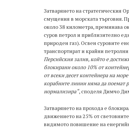
Затварянето на стратегическия О
смущения в морската търговия. П
около 38 километра, преминава ок
суров петрол и приблизително едн
природен газ). Освен суровите ен
транспортират и крайни петролни
Персийския залив, който е достиж
блокирани около 10% от контейнер
от всеки десет контейнера на море 
корабните линии няма да поемат ри
нормализира“
, споделя Димчо Ди
Затварянето на прохода е блокира
движението на 25% от световните
видимото повишение на енергийн