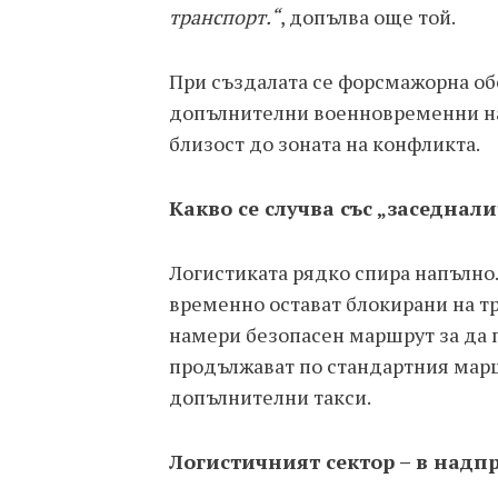
транспорт.“
, допълва още той.
При създалата се форсмажорна об
допълнителни военновременни надб
близост до зоната на конфликта.
Какво се случва със „заседнал
Логистиката рядко спира напълно.
временно остават блокирани на т
намери безопасен маршрут за да 
продължават по стандартния марш
допълнителни такси.
Логистичният сектор – в надп