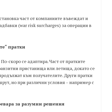
становка част от компаниите въвеждат и
авки (war risk surcharges) за операции в
ите“ пратки
 По-скоро се адаптира. Част от пратките
ранзитни пристанища или летища, докато се
продължат към получателите. Други пратки
рут, но при различни условия – например с
ревара за разумни решения