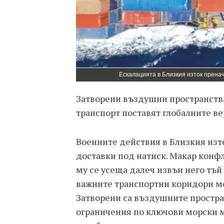
Ескалацията в Близкия изток прена
Затворени въздушни пространства
транспорт поставят глобалните в
Военните действия в Близкия изто
доставки под натиск. Макар конфл
му се усеща далеч извън него тъй
важните транспортни коридори ме
Затворени са въздушните простра
ограничения по ключови морски 