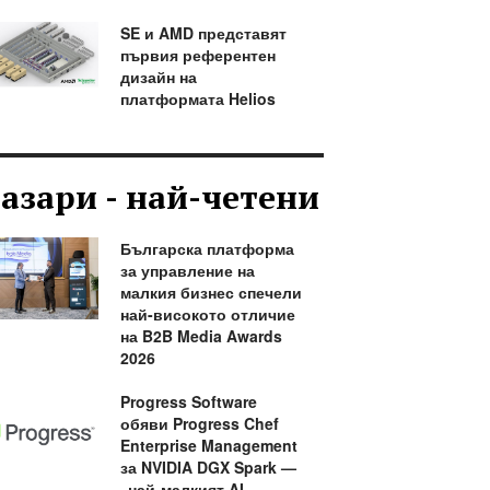
SE и AMD представят
първия референтен
дизайн на
платформата Helios
азари - най-четени
Българска платформа
за управление на
малкия бизнес спечели
най-високото отличие
на B2B Media Awards
2026
Progress Software
обяви Progress Chef
Enterprise Management
за NVIDIA DGX Spark —
„най-малкият AI