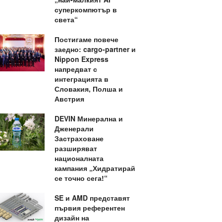
суперкомпютър в
света“
Постигаме повече
заедно: cargo-partner и
Nippon Express
напредват с
интеграцията в
Словакия, Полша и
Австрия
DEVIN Минерална и
Дженерали
Застраховане
разширяват
националната
кампания „Хидратирай
се точно сега!“
SE и AMD представят
първия референтен
дизайн на