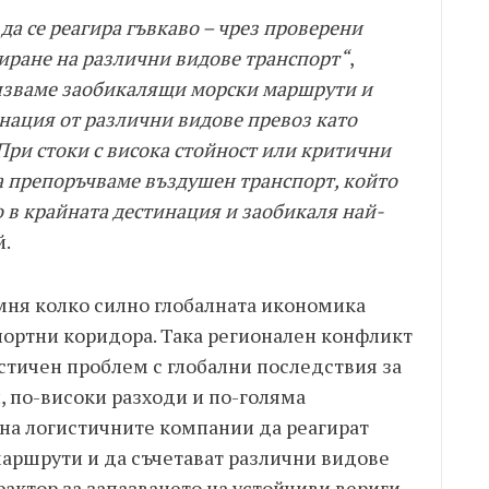
да се реагира гъвкаво – чрез проверени
ране на различни видове транспорт“
,
лзваме заобикалящи морски маршрути и
нация от различни видове превоз като
При стоки с висока стойност или критични
а препоръчваме въздушен транспорт, който
 в крайната дестинация и заобикаля най-
й.
мня колко силно глобалната икономика
портни коридора. Така регионален конфликт
стичен проблем с глобални последствия за
, по-високи разходи и по-голяма
 на логистичните компании да реагират
маршрути и да съчетават различни видове
актор за запазването на устойчиви вериги