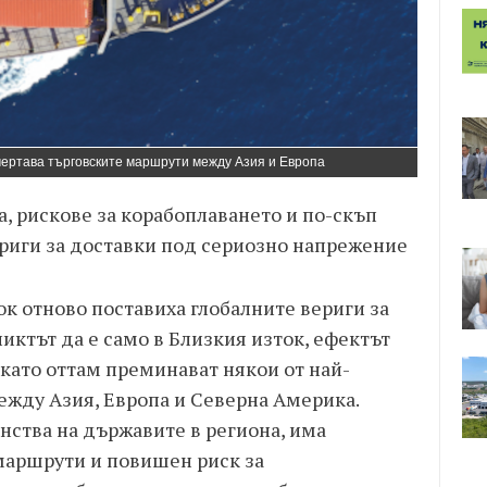
чертава търговските маршрути между Азия и Европа
, рискове за корабоплаването и по-скъп
ериги за доставки под сериозно напрежение
к отново поставиха глобалните вериги за
иктът да е само в Близкия изток, ефектът
 като оттам преминават някои от най-
жду Азия, Европа и Северна Америка.
нства на държавите в региона, има
маршрути и повишен риск за