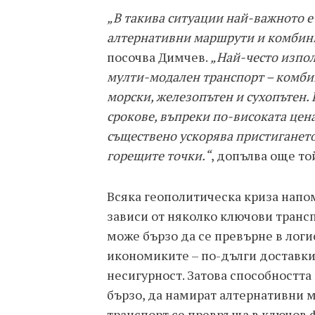
„В такива ситуации най-важното е 
алтернативни маршрути и комбини
посочва Димчев.
„Най-често изпо
мулти-модален транспорт – комби
морски, железопътен и сухопътен. 
срокове, въпреки по-високата цен
съществено ускорява пристигането
горещите точки.“
, допълва още то
Всяка геополитическа криза напо
зависи от няколко ключови транс
може бързо да се превърне в логи
икономиките – по-дълги доставки
несигурност. Затова способността
бързо, да намират алтернативни 
транспорт се превръща в ключов ф