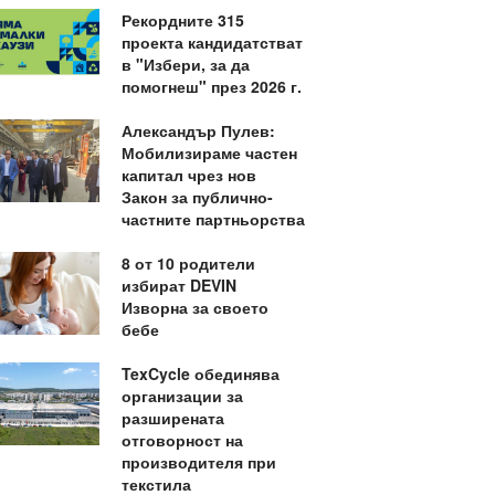
Рекордните 315
проекта кандидатстват
в "Избери, за да
помогнеш" през 2026 г.
Александър Пулев:
Мобилизираме частен
капитал чрез нов
Закон за публично-
частните партньорства
8 от 10 родители
избират DEVIN
Изворна за своето
бебе
TexCycle обединява
организации за
разширената
отговорност на
производителя при
текстила