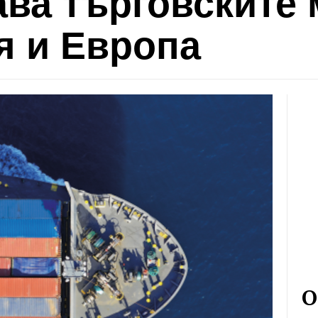
ава търговските
я и Европа
О