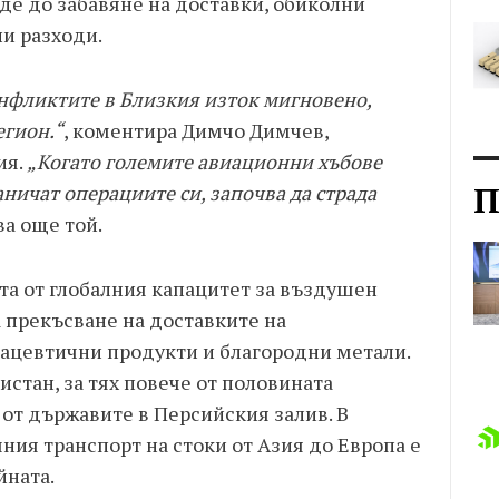
де до забавяне на доставки, обиколни
и разходи.
нфликтите в Близкия изток мигновено,
егион.“
, коментира Димчо Димчев,
ия.
„Когато големите авиационни хъбове
П
аничат операциите си, започва да страда
ва още той.
та от глобалния капацитет за въздушен
а прекъсване на доставките на
ацевтични продукти и благородни метали.
истан, за тях повече от половината
от държавите в Персийския залив. В
шния транспорт на стоки от Азия до Европа е
йната.