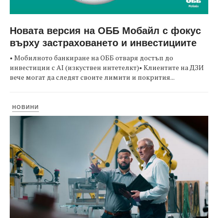
Новата версия на ОББ Мобайл с фокус
върху застраховането и инвестициите
• Мобилното банкиране на ОББ отваря достъп до
инвестиции с AI (изкуствен интетелкт)• Клиентите на ДЗИ
вече могат да следят своите лимити и покрития...
НОВИНИ