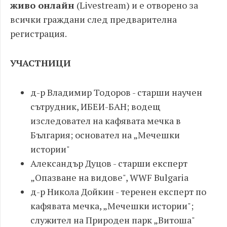
живо онлайн
(Livestream) и е отворено за
всички граждани след предварителна
регистрация.
УЧАСТНИЦИ
д-р Владимир Тодоров - старши научен
сътрудник, ИБЕИ-БАН; водещ
изследовател на кафявата мечка в
България; основател на „Мечешки
истории"
Александър Дуцов - старши експерт
„Опазване на видове", WWF Bulgaria
д-р Никола Дойкин - теренен експерт по
кафявата мечка, „Мечешки истории";
служител на Природен парк „Витоша"