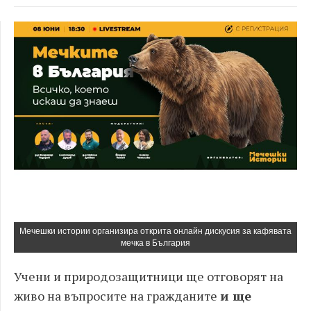
Мечешки истории организира открита онлайн дискусия за кафявата
мечка в България
Учени и природозащитници ще отговорят на
живо на въпросите на гражданите
и ще