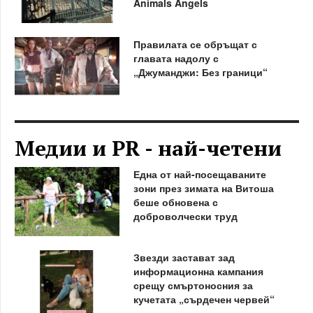
Animals Angels
Правилата се обръщат с
главата надолу с
„Джуманджи: Без граници“
Медии и PR - най-четени
Една от най-посещаваните
зони през зимата на Витоша
беше обновена с
доброволчески труд
Звезди застават зад
информационна кампания
срещу смъртоносния за
кучетата „сърдечен червей“