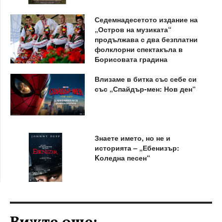
Седемнадесетото издание на
„Остров на музиката“
продължава с два безплатни
фолклорни спектакъла в
Борисовата градина
Влизаме в битка със себе си
със „Спайдър-мен: Нов ден“
Знаете името, но не и
историята – „Ебенизър:
Kоледна песен“
Вижте още: