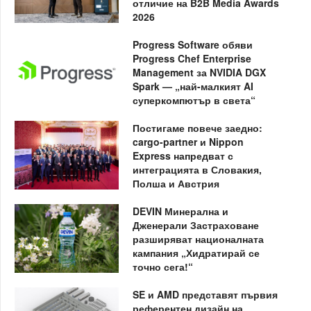
отличие на B2B Media Awards
2026
Progress Software обяви
Progress Chef Enterprise
Management за NVIDIA DGX
Spark — „най-малкият AI
суперкомпютър в света“
Постигаме повече заедно:
cargo-partner и Nippon
Express напредват с
интеграцията в Словакия,
Полша и Австрия
DEVIN Минерална и
Дженерали Застраховане
разширяват националната
кампания „Хидратирай се
точно сега!“
SE и AMD представят първия
референтен дизайн на