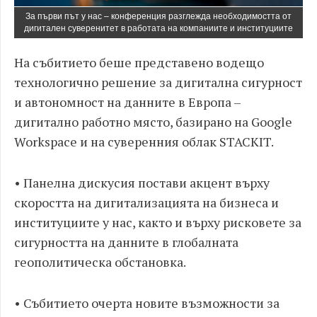
За първи път у нас – конференция разглежда необходимостта от
дигитален суверенитет в работата на компаниите и институциите
На събитието беше представено водещо
технологично решение за дигитална сигурност
и автономност на данните в Европа –
дигитално работно място, базирано на Google
Workspace и на суверенния облак STACKIT.
• Панелна дискусия постави акцент върху
скоростта на дигитализацията на бизнеса и
институциите у нас, както и върху рисковете за
сигурността на данните в глобалната
геополитическа обстановка.
• Събитието очерта новите възможности за