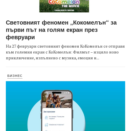
Световният феномен „Кокомелън“ за
първи път на голям екран през
февруари
На 27 февруари световният феномен КоКомелън се отправя
към големия екран с КоКомелън: Филмът – изцяло ново
приключение, изпълнено с музика, емоция и...
БИЗНЕС