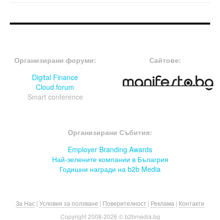
FOOTER-ФОРУМИ
FOOTER-MIDDLE
Организирани форуми:
Сайтове:
Digital Finance
Cloud forum
Smart conference
FOOTER-СЪБИТИЯ
Организирани Събития:
Employer Branding Awards
Най-зелените компании в Бълагрия
Годишни награди на b2b Media
За Нас
|
Условия за ползване
|
Поверителност
|
Реклама
|
Контакти
Copyright 2008-
2026 © b2bmedia.bg