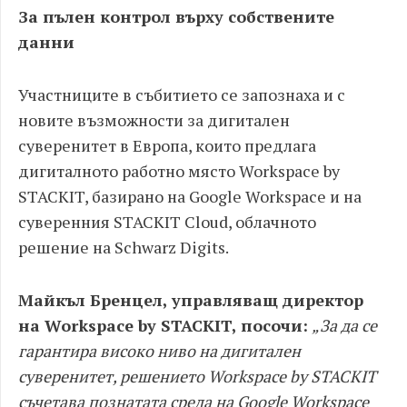
За пълен контрол върху собствените
данни
Участниците в събитието се запознаха и с
новите възможности за дигитален
суверенитет в Европа, които предлага
дигиталното работно място Workspace by
STACKIT, базирано на Google Workspace и на
суверенния STACKIT Cloud, облачното
решение на Schwarz Digits.
Майкъл Бренцел, управляващ директор
на Workspace by STACKIT, посочи:
„За да се
гарантира високо ниво на дигитален
суверенитет, решението Workspace by STACKIT
съчетава познатата среда на Google Workspace