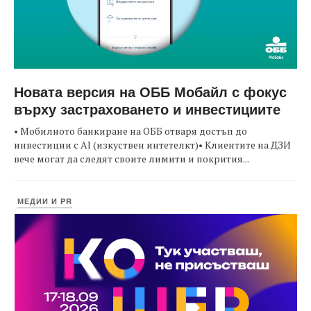
Новата версия на ОББ Мобайл с фокус
върху застраховането и инвестициите
• Мобилното банкиране на ОББ отваря достъп до
инвестиции с AI (изкуствен интетелкт)• Клиентите на ДЗИ
вече могат да следят своите лимити и покрития...
МЕДИИ И PR