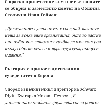
С кратко приветствие към присъстващите
се обърна и заместник-кметът на Община
Столична Иван Гойчев:
„Дигиталният суверенитет е сред най-важните
неща за всяка една организация, било то частна
или публична, защото тя трябва да има контрол
върху собствената си инфраструктура, процеси
и данни.“
България с принос в дигиталния
суверенитет в Европа
Според изпълнителния директор на Schwarz
Digits България Михаил Петров:
„В
динамичната глобална среда дебатът за ролята