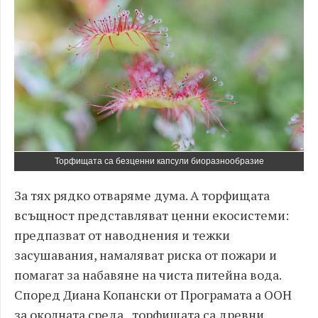
Торфищата са безценни капсули биоразнообразие
За тях рядко отваряме дума. А торфищата
всъщност представляват ценни екосистеми:
предпазват от наводнения и тежки
засушавания, намаляват риска от пожари и
помагат за набавяне на чиста питейна вода.
Според Диана Копански от Програмата а ООН
за околната среда „торфищата са древни