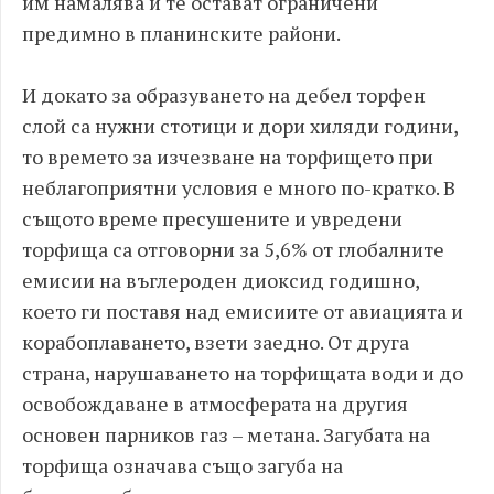
им намалява и те остават ограничени
предимно в планинските райони.
И докато за образуването на дебел торфен
слой са нужни стотици и дори хиляди години,
то времето за изчезване на торфището при
неблагоприятни условия е много по-кратко. В
същото време пресушените и увредени
торфища са отговорни за 5,6% от глобалните
емисии на въглероден диоксид годишно,
което ги поставя над емисиите от авиацията и
корабоплаването, взети заедно. От друга
страна, нарушаването на торфищата води и до
освобождаване в атмосферата на другия
основен парников газ – метана. Загубата на
торфища означава също загуба на