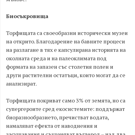
Биосъкровища
Торфищата са своеобразни исторически музеи
на открито. Благодарение на бавните процеси
на разлагане в тях е капсулирана историята на
околната среда и на палеоклимата под
формата на запазен със столетия полен и
други растителни остатъци, които могат да се
анализират.
Торфищата покриват само 3% от земята, но са
супергероите сред екосистемите: поддържат
биоразнообразието, пречистват водата,
намаляват ефекта от наводнения и
засушавания и съхраняват въглерод – над два