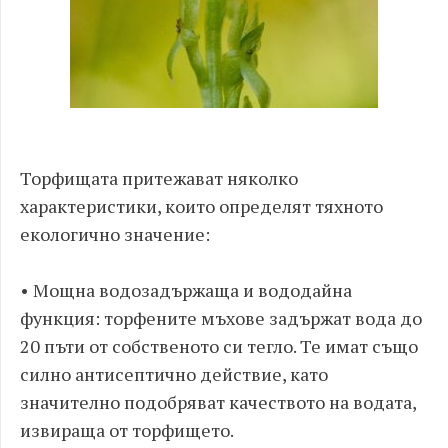
Торфищата притежават няколко
характеристики, които определят тяхното
екологично значение:
• Мощна водозадържаща и вододайна
функция: торфените мъхове задържат вода до
20 пъти от собственото си тегло. Те имат също
силно антисептично действие, като
значително подобряват качеството на водата,
извираща от торфището.