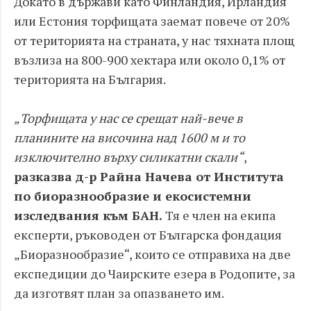
Докато в държави като Финландия, Ирландия
или Естония торфищата заемат повече от 20%
от територията на страната, у нас тяхната площ
възлиза на 800-900 хектара или около 0,1% от
територията на България.
„Торфищата у нас се срещат най-вече в
планините на височина над 1600 м и то
изключително върху силикатни скали“
,
разказва д-р Райна Начева от Института
по биоразнообразие и екосистемни
изследвания към БАН.
Тя е член на екипа
експерти, ръководен от Българска фондация
„Биоразнообразие“, които се отправиха на две
експедиции до Чаирските езера в Родопите, за
да изготвят план за опазването им.