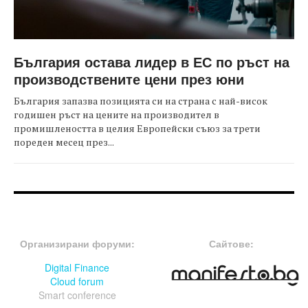
България остава лидер в ЕС по ръст на
производствените цени през юни
България запазва позицията си на страна с най-висок
годишен ръст на цените на производител в
промишлеността в целия Европейски съюз за трети
пореден месец през...
FOOTER-ФОРУМИ
FOOTER-MIDDLE
Организирани форуми:
Сайтове:
Digital Finance
Cloud forum
Smart conference