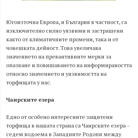
Югоизточна Европа, и България в частност, са
изключително силно уязвими и застрашени
както от климатичните промени, така и от
човешката дейност. Това увеличава
значението на превантивните мерки за
опазване и повишаването на информираността
относно значението и уязвимостта на
торфищата у нас.
Чаирските езера
Едно от особено интересните защитени
торфища в нашата страна са Чаирските езера –
седем водоема в Западните Родопи между