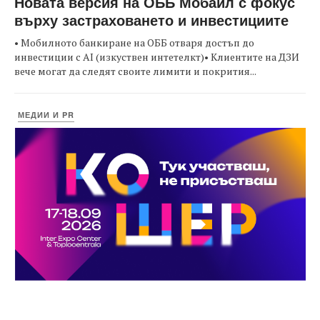
Новата версия на ОББ Мобайл с фокус
върху застраховането и инвестициите
• Мобилното банкиране на ОББ отваря достъп до
инвестиции с AI (изкуствен интетелкт)• Клиентите на ДЗИ
вече могат да следят своите лимити и покрития...
МЕДИИ И PR