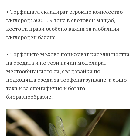
• Торфищата складират огромно количество
въглерод: 300.109 тона в световен мащаб,
което ги прави особено важни за глобалния
въглероден баланс.
• Торфените мъхове понижават киселинността
на средата и по този начин моделират
местообитанието си, създавайки по-
подходяща среда за торфонатрупване, а също
така и за специфично и богато
биоразнообразие.