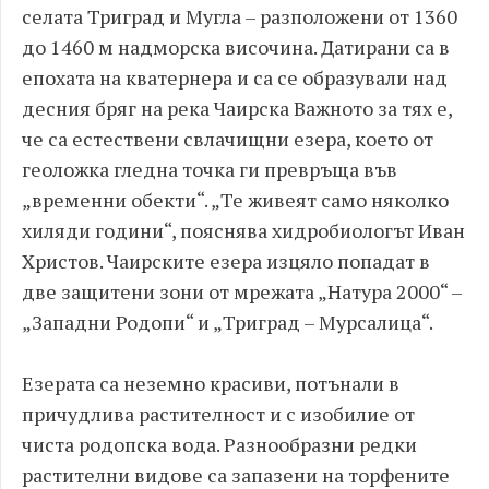
селата Триград и Мугла – разположени от 1360
до 1460 м надморска височина. Датирани са в
епохата на кватернера и са се образували над
десния бряг на река Чаирска Важното за тях е,
че са естествени свлачищни езера, което от
геоложка гледна точка ги превръща във
„временни обекти“. „Те живеят само няколко
хиляди години“, пояснява хидробиологът Иван
Христов. Чаирските езера изцяло попадат в
две защитени зони от мрежата „Натура 2000“ –
„Западни Родопи“ и „Триград – Мурсалица“.
Езерата са неземно красиви, потънали в
причудлива растителност и с изобилие от
чиста родопска вода. Разнообразни редки
растителни видове са запазени на торфените