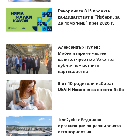
Рекордните 315 проекта
кандидатстват в "Избери, за
да помогнеш" през 2026 г.
Александър Пулев:
Мобилизираме частен
капитал чрез нов Закон за
публично-частните
партньорства
8 от 10 родители избират
DEVIN Изворна за своето бебе
TexCycle обединява
организации за разширената
отговорност на