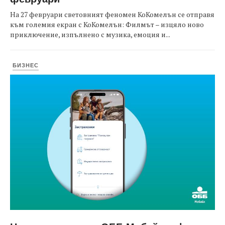
На 27 февруари световният феномен КоКомелън се отправя
към големия екран с КоКомелън: Филмът – изцяло ново
приключение, изпълнено с музика, емоция и...
БИЗНЕС