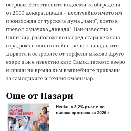
острови. Естествените водоеми са обградени
от 2000 декара ливади – неслучайно името им
произхожда от турската дума „чаир“, което в
превод означава „ливада“. Най-известно е
Сини вир, разположено насред стара вековна
гора, романтично и тайнствено с нападалите
дървета и островите от торфени мъхове. Друго
езеро пък е известно като Самодивското езеро
и сякаш ни връща към вълшебните приказки
за самодивите и техния омаен чар.
Още от Пазари
Henkel с 3,2% ръст и по-
висока прогноза за 2026 г