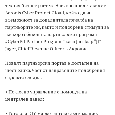
техния бизнес растеж. Наскоро представихме
Acronis Cyber Protect Cloud, който дава
възможност за допълнитела печалба на
партньорите ни, както и подобрени стимули за
наскоро обявената партньорска програма
#CyberFit Partner Program,” каза Jan-Jaap “JJ”
Jager, Chief Revenue Officer в Акронис.
Новият партньорски портал е достъпен на
шест езика. Част от направените подобрения
са, както следва:
• По-лесно управление с помощта на
централен панел;
• Готово и DIY маркетингово съдържание;