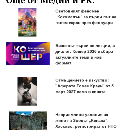
Още от Медии и PR:
Световният феномен
„Кокомелън“ за първи път на
голям екран през февруари
Бизнесът търси не лекции, а
диалог: Кошер 2026 събира
актуалните теми в нов
формат
Отмъщението е изкуство!
"Аферата Томас Краун" от 5
март 2027 само в кината
Неприемливи условия на
живот в Зоокът „Кенана“,
Хасково, регистрират от НПО