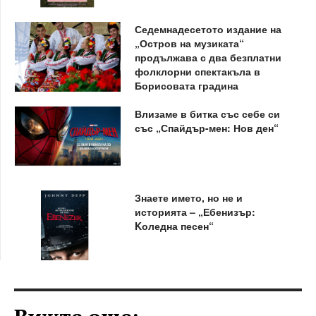
Седемнадесетото издание на
„Остров на музиката“
продължава с два безплатни
фолклорни спектакъла в
Борисовата градина
Влизаме в битка със себе си
със „Спайдър-мен: Нов ден“
Знаете името, но не и
историята – „Ебенизър:
Kоледна песен“