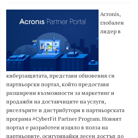
Acronis,
глобален
лидер в
киберзащитата, представи обновения си
партньорски портал, който предоставя
разширени възможности за маркетинг и
продажби на доставчиците на услуги,
риселърите и дистрибутори в партньорската
програма #CyberFit Partner Program. Новият
портал е разработен изцяло в полза на
партньорите, осигурявайки лесен достъп до