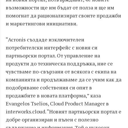
възможности ще им бъдат от полза и ще им
помогнат да рационализират своите продажби
и маркетингови инициативи.
“Acronis създаде изключителен
потребителски интерфейс с новия си
партньорски портал. От управление на
продукти до техническа поддръжка, ние се
чувстваме по-свързани от всякога с екипа на
компанията и продължаваме да се учим как да
подобряваме собствения си опит в
продажбите в новата платформа,” каза
Evangelos Tselios, Cloud Product Manager в
interworks.cloud. “Новият партньорски портал е
добре организиран и пълен с полезно
съдържание и информация. Той е чудесен