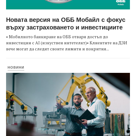
Новата версия на ОББ Мобайл с фокус
върху застраховането и инвестициите
• Мобилното банкиране на ОББ отваря достъп до
инвестиции с AI (изкуствен интетелкт)• Клиентите на ДЗИ
вече могат да следят своите лимити и покрития...
НОВИНИ