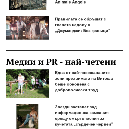
Animals Angels
Правилата се обръщат с
главата надолу с
„Джуманджи: Без граници“
Медии и PR - най-четени
Една от най-посещаваните
зони през зимата на Витоша
беше обновена с
доброволчески труд
Звезди застават зад
информационна кампания
срещу смъртоносния за
кучетата „сърдечен червей“