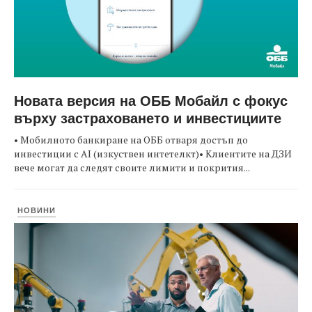
Новата версия на ОББ Мобайл с фокус
върху застраховането и инвестициите
• Мобилното банкиране на ОББ отваря достъп до
инвестиции с AI (изкуствен интетелкт)• Клиентите на ДЗИ
вече могат да следят своите лимити и покрития...
НОВИНИ