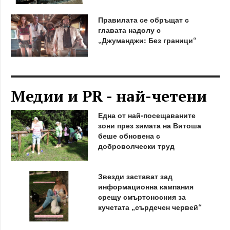
Правилата се обръщат с
главата надолу с
„Джуманджи: Без граници“
Медии и PR - най-четени
Една от най-посещаваните
зони през зимата на Витоша
беше обновена с
доброволчески труд
Звезди застават зад
информационна кампания
срещу смъртоносния за
кучетата „сърдечен червей“