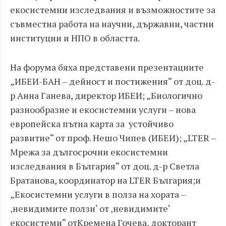
екосистемни изследвания и възможностите за
съвместна работа на научни, държавни, частни
институции и НПО в областта.
На форума бяха представени презентациите
„ИБЕИ-БАН – дейност и постижения“ от доц. д-
р Анна Ганева, директор ИБЕИ; „Биологично
разнообразие и екосистемни услуги – нова
европейска пътна карта за устойчиво
развитие“ от проф. Нешо Чипев (ИБЕИ); „LTER –
Мрежа за дългосрочни екосистемни
изследвания в България“ от доц. д-р Светла
Братанова, координатор на LTER България;и
„Екосистемни услуги в полза на хората –
‚невидимите ползи‘ от ‚невидимите‘
екосистеми“ отКремена Гочева, докторант