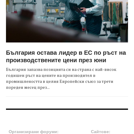
България остава лидер в ЕС по ръст на
производствените цени през юни
България запазва позицията си на страна с най-висок
годишен ръст на цените на производител в
промишлеността в целия Европейски съюз за трети
пореден месец през...
FOOTER-ФОРУМИ
FOOTER-MIDDLE
Организирани форуми:
Сайтове: