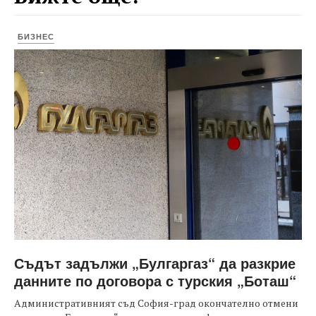
БИЗНЕС
Съдът задължи „Булгаргаз“ да разкрие
данните по договора с турския „Боташ“
Административният съд София-град окончателно отмени