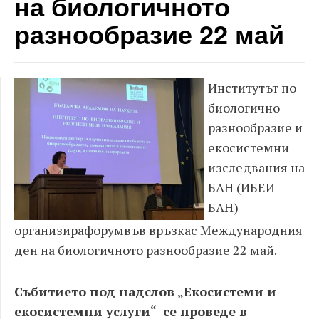
на биологичното
разнообразие 22 май
Институтът по
биологично
разнообразие и
екосистемни
изследвания на
БАН (ИБЕИ-
БАН)
организирафорум
във връзкас Mеждународния
ден на биологичното разнообразие 22 май.
Събитието под надслов
„Екосистеми и
екосистемни услуги“
се проведе в