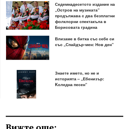
Седемнадесетото издание на
„Остров на музиката“
продължава с два безплатни
фолклорни спектакъла в
Борисовата градина
Влизаме в битка със себе си
със „Спайдър-мен: Нов ден“
Знаете името, но не и
историята – „Ебенизър:
Kоледна песен“
Вижте още: