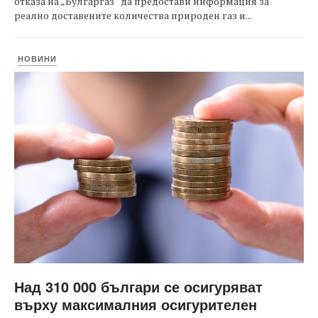
отказа на „Булгаргаз“ да предостави информация за
реално доставените количества природен газ и...
НОВИНИ
Над 310 000 българи се осигуряват
върху максималния осигурителен