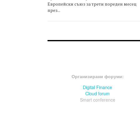
Европейски съюз за трети пореден месец
през...
FOOTER-ФОРУМИ
Организирани форуми:
Digital Finance
Cloud forum
Smart conference