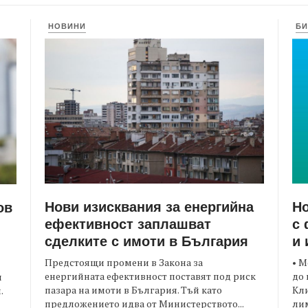
НОВИНИ
БИ
Нови изисквания за енергийна
Но
ов
ефективност заплашват
с 
сделките с имоти в България
и 
Предстоящи промени в Закона за
• М
енергийната ефективност поставят под риск
до 
и
пазара на имоти в България. Тъй като
Кли
.
предложението идва от Министерството...
лим