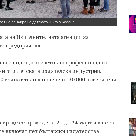
ват на панаира на детската книга в Болоня
ата на Изпълнителната агенция за
ите предприятия
лоня е водещото световно професионално
ниги и детската издателска индустрия.
00 изложители и повече от 30 000 посетители
р ще се проведе от 21 до 24 март и в него
е включат пет български издателства: