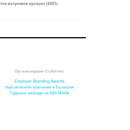
тен вътрешен продукт (БВП).
OOTER-СЪБИТИЯ
Организирани Събития:
Employer Branding Awards
Най-зелените компании в Бълагрия
Годишни награди на b2b Media