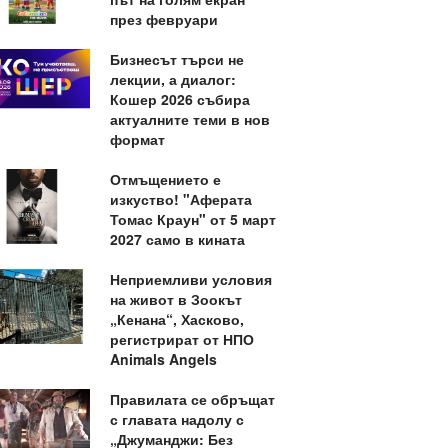
през февруари
Бизнесът търси не
лекции, а диалог:
Кошер 2026 събира
актуалните теми в нов
формат
Отмъщението е
изкуство! "Аферата
Томас Краун" от 5 март
2027 само в кината
Неприемливи условия
на живот в Зоокът
„Кенана“, Хасково,
регистрират от НПО
Animals Angels
Правилата се обръщат
с главата надолу с
„Джуманджи: Без