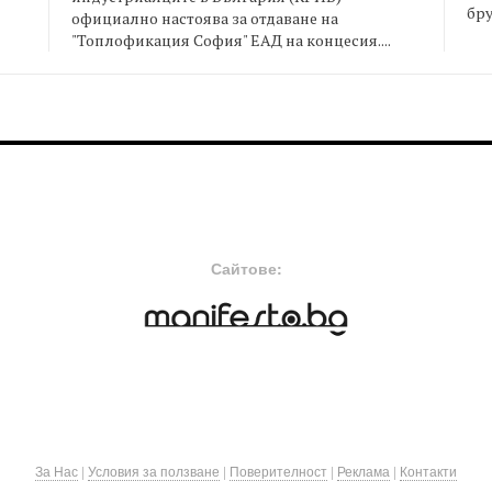
бру
официално настоява за отдаване на
"Топлофикация София" ЕАД на концесия....
FOOTER-MIDDLE
F
Сайтове:
За Нас
|
Условия за ползване
|
Поверителност
|
Реклама
|
Контакти