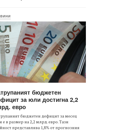
ОВИНИ
атрупаният бюджетен
фицит за юли достигна 2,2
рд. евро
трупаният бюджетен дефицит за месец
 е в размер на 2,2 млрд. евро. Тази
йност представлява 1,8% от прогнозния