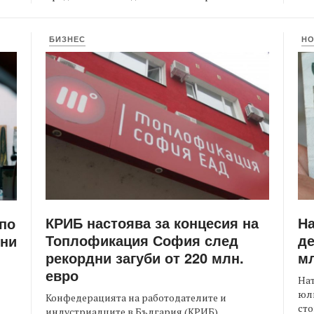
БИЗНЕС
Н
КРИБ настоява за концесия на
Н
 по
Топлофикация София след
де
ени
рекордни загуби от 220 млн.
мл
евро
На
юли
Конфедерацията на работодателите и
сто
индустриалците в България (КРИБ)