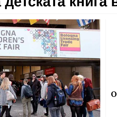
 детската книга 
О