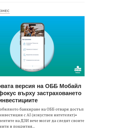
ЗНЕС
вата версия на ОББ Мобайл
фокус върху застраховането
инвестициите
обилното банкиране на ОББ отваря достъп
инвестиции с AI (изкуствен интетелкт)•
ентите на ДЗИ вече могат да следят своите
ити и покрития...