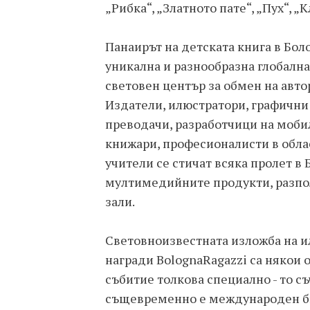
„Рибка“, „Златното пате“, „Пух“, „
Панаирът на детската книга в Бол
уникална и разнообразна глобална
световен център за обмен на авто
Издатели, илюстратори, графични 
преводачи, разработчици на моби
книжари, професионалисти в обла
учители се стичат всяка пролет в Б
мултимедийните продукти, разпо
зали.
Световноизвестната изложба на и
награди BolognaRagazzi са някои 
събитие толкова специално - то съ
същевременно е международен би