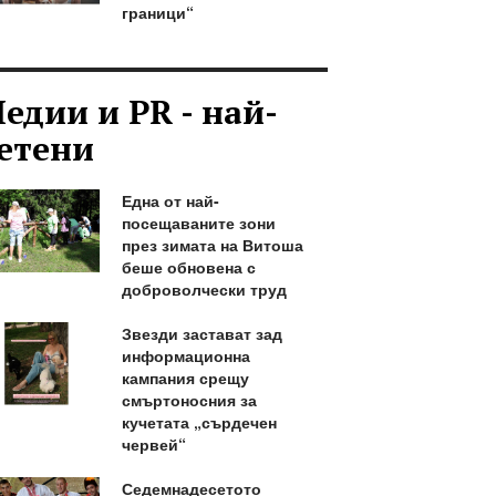
граници“
едии и PR - най-
етени
Една от най-
посещаваните зони
през зимата на Витоша
беше обновена с
доброволчески труд
Звезди застават зад
информационна
кампания срещу
смъртоносния за
кучетата „сърдечен
червей“
Седемнадесетото