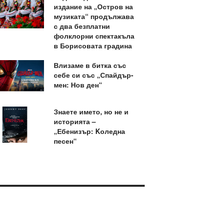
издание на „Остров на
музиката“ продължава
с два безплатни
фолклорни спектакъла
в Борисовата градина
Влизаме в битка със
себе си със „Спайдър-
мен: Нов ден“
Знаете името, но не и
историята –
„Ебенизър: Kоледна
песен“