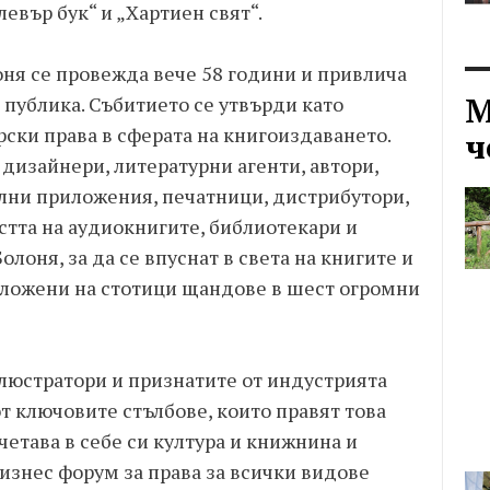
Клевър бук“ и „Хартиен свят“.
оня се провежда вече 58 години и привлича
М
 публика. Събитието се утвърди като
рски права в сферата на книгоиздаването.
ч
дизайнери, литературни агенти, автори,
лни приложения, печатници, дистрибутори,
стта на аудиокнигите, библиотекари и
олоня, за да се впуснат в света на книгите и
ложени на стотици щандове в шест огромни
люстратори и признатите от индустрията
от ключовите стълбове, които правят това
четава в себе си култура и книжнина и
знес форум за права за всички видове