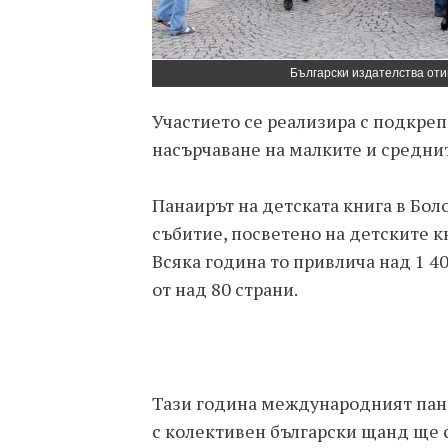
Български издателства оти
Участието се реализира с подкреп
насърчаване на малките и средн
Панаирът на детската книга в Бо
събитие, посветено на детските к
Всяка година то привлича над 1 4
от над 80 страни.
Тази година международният панаи
с колективен български щанд ще с