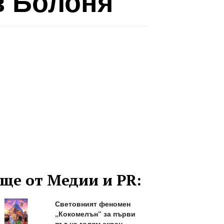
в Болоня
ще от Медии и PR:
Световният феномен
„Кокомелън“ за първи
път на голям екран